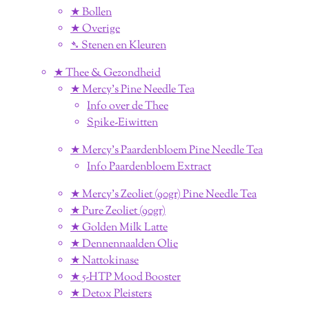
★ Bollen
★ Overige
➴ Stenen en Kleuren
★ Thee & Gezondheid
★ Mercy's Pine Needle Tea
Info over de Thee
Spike-Eiwitten
★ Mercy's Paardenbloem Pine Needle Tea
Info Paardenbloem Extract
★ Mercy's Zeoliet (90gr) Pine Needle Tea
★ Pure Zeoliet (90gr)
★ Golden Milk Latte
★ Dennennaalden Olie
★ Nattokinase
★ 5-HTP Mood Booster
★ Detox Pleisters