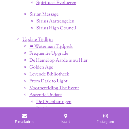
Spiritueel Evolueren
Sirian Message
Sirius Aartsengelen
Sirius High Council
Update Tijdlijn
♒︎ Waterman Tijdperk
Frequentie Upgrade
De Hemel op Aarde is nu Hier
Golden Age
Levende Bibliotheek
From Dark to Light
Voorbereiding The Event
Ascentie Update
De Openbaringen
Bericht 2021
What to Do
E-mailadres
Kaart
Instagram
Update 2021