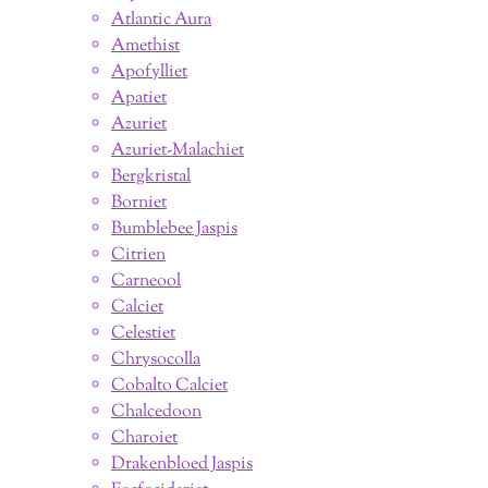
Atlantic Aura
Amethist
Apofylliet
Apatiet
Azuriet
Azuriet-Malachiet
Bergkristal
Borniet
Bumblebee Jaspis
Citrien
Carneool
Calciet
Celestiet
Chrysocolla
Cobalto Calciet
Chalcedoon
Charoiet
Drakenbloed Jaspis