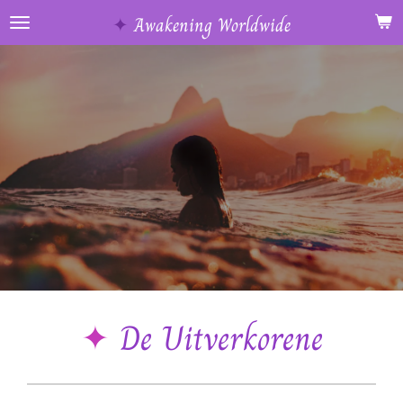
Ga
✦
Awakening Worldwide
direct
naar
de
hoofdinhoud
✦
De Uitverkorene