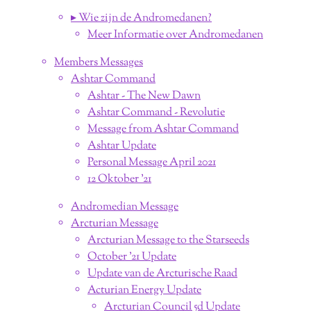
▸ Wie zijn de Andromedanen?
Meer Informatie over Andromedanen
Members Messages
Ashtar Command
Ashtar - The New Dawn
Ashtar Command - Revolutie
Message from Ashtar Command
Ashtar Update
Personal Message April 2021
12 Oktober '21
Andromedian Message
Arcturian Message
Arcturian Message to the Starseeds
October '21 Update
Update van de Arcturische Raad
Acturian Energy Update
Arcturian Council 5d Update