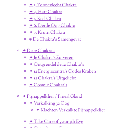
✦ 3. Zonnevlecht Chakra
✦ 4. Hart Chakra
✦ 5. Keel Chakra
✦ 6. Derde Oog Chakra
✦ 7. Kruin Chakra
⎈ De Chakra's Samengevat
✦ De 12 Chakra's
✦ Je Chakra's Zuiveren
✦ Ontgrendel de 12 Chakra's
✦ 12 Energiecentra's Codes Kraken
✦ 12 Chakra's Uitgelicht
✦ Cosmic Chakra's
✦ Pijnappelklier / Pineal Gland
✦ Verkalking 3e Oog
✦ Klachten Verkalkte Pijnappelklier
✦ Take Care of your 3th Eye