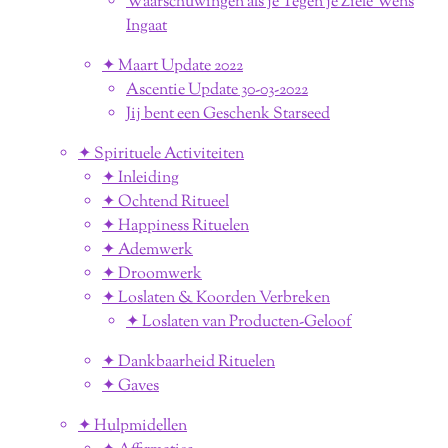
Waarschuwingen als je Tegen je Ziele Wens
Ingaat
✦ Maart Update 2022
Ascentie Update 30-03-2022
Jij bent een Geschenk Starseed
✦ Spirituele Activiteiten
✦ Inleiding
✦ Ochtend Ritueel
✦ Happiness Rituelen
✦ Ademwerk
✦ Droomwerk
✦ Loslaten & Koorden Verbreken
✦ Loslaten van Producten-Geloof
✦ Dankbaarheid Rituelen
✦ Gaves
✦ Hulpmidellen