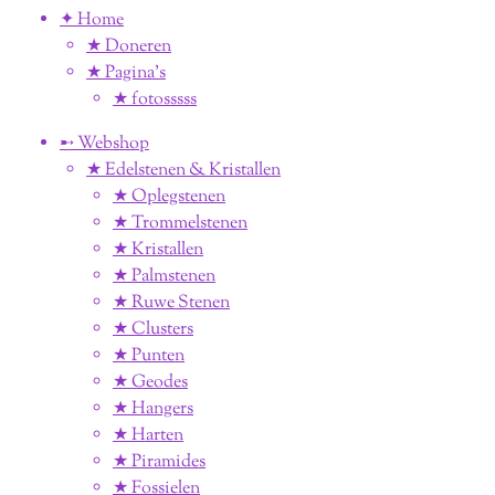
✦ Home
★ Doneren
★ Pagina’s
★ fotosssss
➸ Webshop
★ Edelstenen & Kristallen
★ Oplegstenen
★ Trommelstenen
★ Kristallen
★ Palmstenen
★ Ruwe Stenen
★ Clusters
★ Punten
★ Geodes
★ Hangers
★ Harten
★ Piramides
★ Fossielen