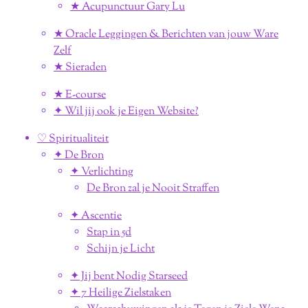
★ Acupunctuur Gary Lu
★ Oracle Leggingen & Berichten van jouw Ware
Zelf
★ Sieraden
★ E-course
✦ Wil jij ook je Eigen Website?
♡ Spiritualiteit
✦ De Bron
✦ Verlichting
De Bron zal je Nooit Straffen
✦ Ascentie
Stap in 5d
Schijn je Licht
✦ Jij bent Nodig Starseed
✦ 7 Heilige Zielstaken