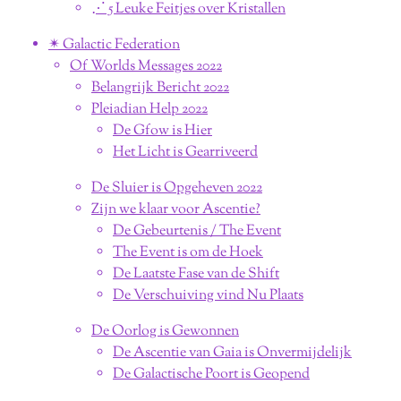
⋰ 5 Leuke Feitjes over Kristallen
✴︎ Galactic Federation
Of Worlds Messages 2022
Belangrijk Bericht 2022
Pleiadian Help 2022
De Gfow is Hier
Het Licht is Gearriveerd
De Sluier is Opgeheven 2022
Zijn we klaar voor Ascentie?
De Gebeurtenis / The Event
The Event is om de Hoek
De Laatste Fase van de Shift
De Verschuiving vind Nu Plaats
De Oorlog is Gewonnen
De Ascentie van Gaia is Onvermijdelijk
De Galactische Poort is Geopend