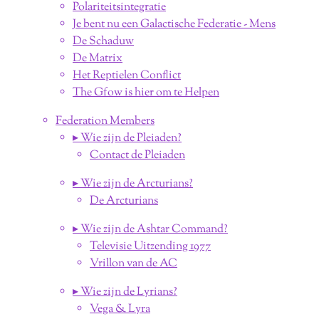
Polariteitsintegratie
Je bent nu een Galactische Federatie - Mens
De Schaduw
De Matrix
Het Reptielen Conflict
The Gfow is hier om te Helpen
Federation Members
▸ Wie zijn de Pleiaden?
Contact de Pleiaden
▸ Wie zijn de Arcturians?
De Arcturians
▸ Wie zijn de Ashtar Command?
Televisie Uitzending 1977
Vrillon van de AC
▸ Wie zijn de Lyrians?
Vega & Lyra