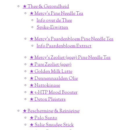
★ Thee & Gezondheid
★ Mercy's Pine Needle Tea
Info over de Thee
Spike-Eiwitten
★ Mercy's Paardenbloem Pine Needle Tea
Info Paardenbloem Extract
★ Mercy's Zeoliet (90gr) Pine Needle Tea
★ Pure Zeoliet (90gr)
★ Golden Milk Latte
★ Dennennaalden Olie
★ Nattokinase
★ 5-HTP Mood Booster
★ Detox Pleisters
★ Bescherming & Reiniging
★ Palo Santo
★ Salie Smudge Stick