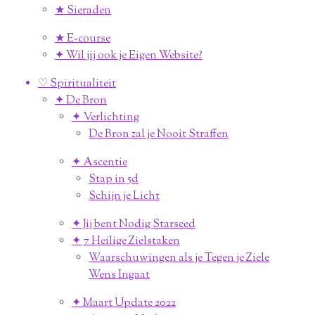
★ Sieraden
★ E-course
✦ Wil jij ook je Eigen Website?
♡ Spiritualiteit
✦ De Bron
✦ Verlichting
De Bron zal je Nooit Straffen
✦ Ascentie
Stap in 5d
Schijn je Licht
✦ Jij bent Nodig Starseed
✦ 7 Heilige Zielstaken
Waarschuwingen als je Tegen je Ziele
Wens Ingaat
✦ Maart Update 2022