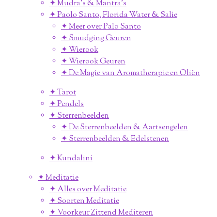
✦ Mudra's & Mantra's
✦ Paolo Santo, Florida Water & Salie
✦ Meer over Palo Santo
✦ Smudging Geuren
✦ Wierook
✦ Wierook Geuren
✦ De Magie van Aromatherapie en Oliën
✦ Tarot
✦ Pendels
✦ Sterrenbeelden
✦ De Sterrenbeelden & Aartsengelen
✦ Sterrenbeelden & Edelstenen
✦ Kundalini
✦ Meditatie
✦ Alles over Meditatie
✦ Soorten Meditatie
✦ Voorkeur Zittend Mediteren