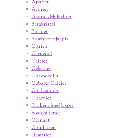
Apatiet
Azuriet
Azuriet-Malachiet
Bergkristal
Borniet
Bumblebee Jaspis
Citrien
Carneool
Calciet
Celestiet
Chrysocolla
Cobalto Calciet
Chalcedoon
Charoiet
Drakenbloed Jaspis
Fosfosideriet
Granaat
Goudsteen
Hematiet