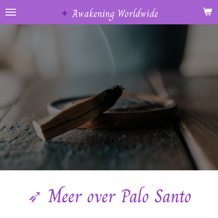
Ga
✦
Awakening Worldwide
direct
naar
de
hoofdinhoud
➶
Meer over Palo Santo