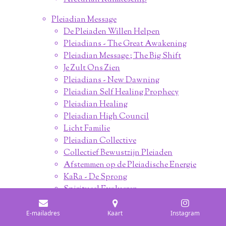
Pleiadian Message
De Pleiaden Willen Helpen
Pleiadians - The Great Awakening
Pleiadian Message ; The Big Shift
Je Zult Ons Zien
Pleiadians - New Dawning
Pleiadian Self Healing Prophecy
Pleiadian Healing
Pleiadian High Council
Licht Familie
Pleiadian Collective
Collectief Bewustzijn Pleiaden
Afstemmen op de Pleiadische Energie
KaRa - De Sprong
Spiritueel Evolueren
Sirian Message
E-mailadres
Kaart
Instagram
Sirius Aartsengelen