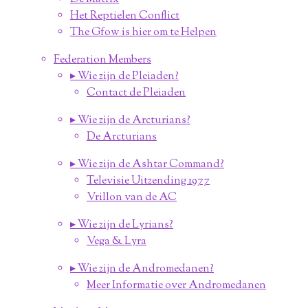
Het Reptielen Conflict
The Gfow is hier om te Helpen
Federation Members
▸ Wie zijn de Pleiaden?
Contact de Pleiaden
▸ Wie zijn de Arcturians?
De Arcturians
▸ Wie zijn de Ashtar Command?
Televisie Uitzending 1977
Vrillon van de AC
▸ Wie zijn de Lyrians?
Vega & Lyra
▸ Wie zijn de Andromedanen?
Meer Informatie over Andromedanen