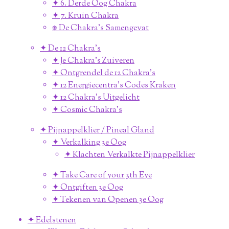
✦ 6. Derde Oog Chakra
✦ 7. Kruin Chakra
⎈ De Chakra's Samengevat
✦ De 12 Chakra's
✦ Je Chakra's Zuiveren
✦ Ontgrendel de 12 Chakra's
✦ 12 Energiecentra's Codes Kraken
✦ 12 Chakra's Uitgelicht
✦ Cosmic Chakra's
✦ Pijnappelklier / Pineal Gland
✦ Verkalking 3e Oog
✦ Klachten Verkalkte Pijnappelklier
✦ Take Care of your 3th Eye
✦ Ontgiften 3e Oog
✦ Tekenen van Openen 3e Oog
✦ Edelstenen