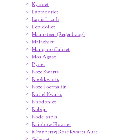
Kyaniet
Labradoriet
Lapis Lazuli
Lepidoliet
Maansteen (Regenboog)
Malachiet
Mangano Calciet
Mos Agaat
Pyriet
Roze Kwarts
Rookkwarts
Roze Toermalijn
Rutiel Kwarts
Rhodoniet
Robijn
Rode Jaspis
Rainbow Fluoriet
(Cranberry) Rose Kwarts Aura
Seleniet