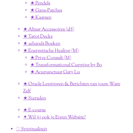
★ Pendels
★ Gans-Patches
★ Kaarsen
★ Altaar Accessoires (2H)
★ Tarot Decks
★ 2ehands Boeken
★ Energetische Healing (M)
★ Prive Consult (M)
★ Transformational Cupping by Bo
★ Acupunctuur Gary Lu
★ Oracle Leggingen & Berichten van jouw Ware
Zelf
★ Sieraden
★ E-course
✦ Wil jij ook je Eigen Website?
♡ Spiritualiteit