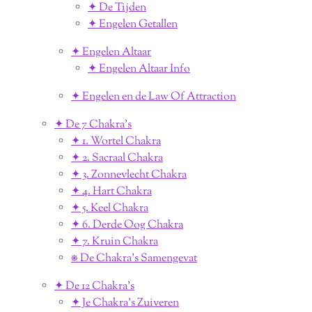
✦ De Tijden
✦ Engelen Getallen
✦ Engelen Altaar
✦ Engelen Altaar Info
✦ Engelen en de Law Of Attraction
✦ De 7 Chakra's
✦ 1. Wortel Chakra
✦ 2. Sacraal Chakra
✦ 3. Zonnevlecht Chakra
✦ 4. Hart Chakra
✦ 5. Keel Chakra
✦ 6. Derde Oog Chakra
✦ 7. Kruin Chakra
⎈ De Chakra's Samengevat
✦ De 12 Chakra's
✦ Je Chakra's Zuiveren