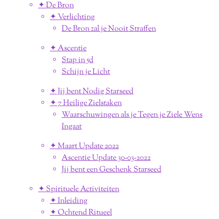
✦ De Bron
✦ Verlichting
De Bron zal je Nooit Straffen
✦ Ascentie
Stap in 5d
Schijn je Licht
✦ Jij bent Nodig Starseed
✦ 7 Heilige Zielstaken
Waarschuwingen als je Tegen je Ziele Wens
Ingaat
✦ Maart Update 2022
Ascentie Update 30-03-2022
Jij bent een Geschenk Starseed
✦ Spirituele Activiteiten
✦ Inleiding
✦ Ochtend Ritueel