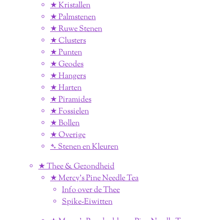
★ Kristallen
★ Palmstenen
★ Ruwe Stenen
★ Clusters
★ Punten
★ Geodes
★ Hangers
★ Harten
★ Piramides
★ Fossielen
★ Bollen
★ Overige
➴ Stenen en Kleuren
★ Thee & Gezondheid
★ Mercy's Pine Needle Tea
Info over de Thee
Spike-Eiwitten