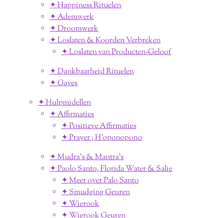
✦ Happiness Rituelen
✦ Ademwerk
✦ Droomwerk
✦ Loslaten & Koorden Verbreken
✦ Loslaten van Producten-Geloof
✦ Dankbaarheid Rituelen
✦ Gaves
✦ Hulpmidellen
✦ Affirmaties
✦ Positieve Affirmaties
✦ Prayer ; H'oponopono
✦ Mudra's & Mantra's
✦ Paolo Santo, Florida Water & Salie
✦ Meer over Palo Santo
✦ Smudging Geuren
✦ Wierook
✦ Wierook Geuren