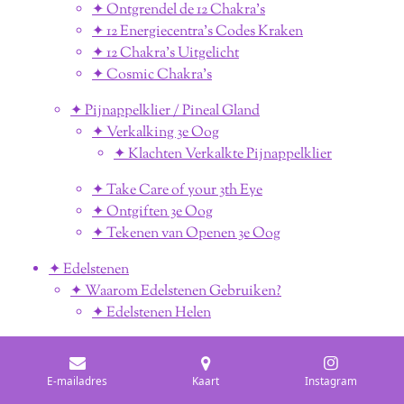
✦ Ontgrendel de 12 Chakra's
✦ 12 Energiecentra's Codes Kraken
✦ 12 Chakra's Uitgelicht
✦ Cosmic Chakra's
✦ Pijnappelklier / Pineal Gland
✦ Verkalking 3e Oog
✦ Klachten Verkalkte Pijnappelklier
✦ Take Care of your 3th Eye
✦ Ontgiften 3e Oog
✦ Tekenen van Openen 3e Oog
✦ Edelstenen
✦ Waarom Edelstenen Gebruiken?
✦ Edelstenen Helen
✦ Beginnen met Edelstenen
✦ De 12 Beste Starters Kristallen
E-mailadres
Kaart
Instagram