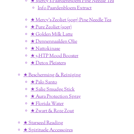
★ Mercy's Paardenbloem Pine Needle Tea
Info Paardenbloem Extract
★ Mercy's Zeoliet (90gr) Pine Needle Tea
★ Pure Zeoliet (90gr)
★ Golden Milk Latte
★ Dennennaalden Olie
★ Nattokinase
★ 5-HTP Mood Booster
★ Detox Pleisters
★ Bescherming & Reiniging
★ Palo Santo
★ Salie Smudge Stick
★ Aura Protection Spray
★ Florida Water
★ Zwart & Roze Zout
★ Starseed Reading
★ Spirituele Accessoires