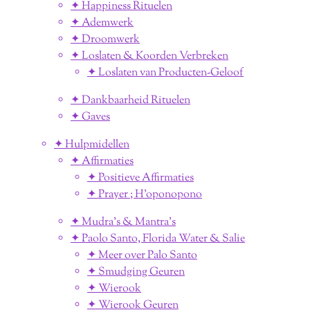
✦ Happiness Rituelen
✦ Ademwerk
✦ Droomwerk
✦ Loslaten & Koorden Verbreken
✦ Loslaten van Producten-Geloof
✦ Dankbaarheid Rituelen
✦ Gaves
✦ Hulpmidellen
✦ Affirmaties
✦ Positieve Affirmaties
✦ Prayer ; H'oponopono
✦ Mudra's & Mantra's
✦ Paolo Santo, Florida Water & Salie
✦ Meer over Palo Santo
✦ Smudging Geuren
✦ Wierook
✦ Wierook Geuren