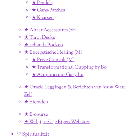
★ Pendels
★ Gans-Patches
★ Kaarsen
★ Altaar Accessoires (2H)
★ Tarot Decks
★ 2ehands Boeken
★ Energetische Healing (M)
★ Prive Consult (M)
★ Transformational Cupping by Bo
★ Acupunctuur Gary Lu
★ Oracle Leggingen & Berichten van jouw Ware
Zelf
★ Sieraden
★ E-course
✦ Wil jij ook je Eigen Website?
♡ Spiritualiteit