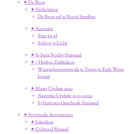
✦ De Bron
✦ Verlichting
De Bron zal je Nooit Straffen
✦ Ascentie
Stap in 5d
Schijn je Licht
✦ Jij bent Nodig Starseed
✦ 7 Heilige Zielstaken
Waarschuwingen als je Tegen je Ziele Wens
Ingaat
✦ Maart Update 2022
Ascentie Update 30-03-2022
Jij bent een Geschenk Starseed
✦ Spirituele Activiteiten
✦ Inleiding
✦ Ochtend Ritueel