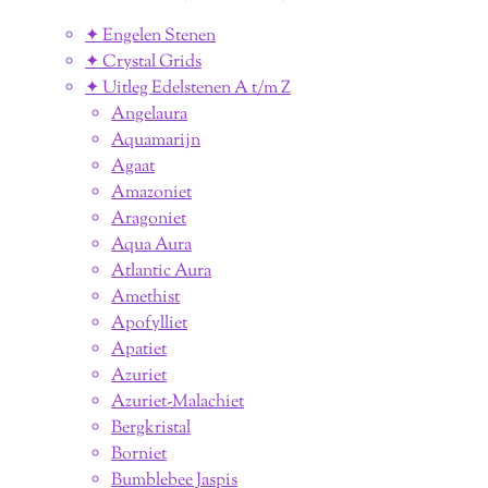
✦ Engelen Stenen
✦ Crystal Grids
✦ Uitleg Edelstenen A t/m Z
Angelaura
Aquamarijn
Agaat
Amazoniet
Aragoniet
Aqua Aura
Atlantic Aura
Amethist
Apofylliet
Apatiet
Azuriet
Azuriet-Malachiet
Bergkristal
Borniet
Bumblebee Jaspis