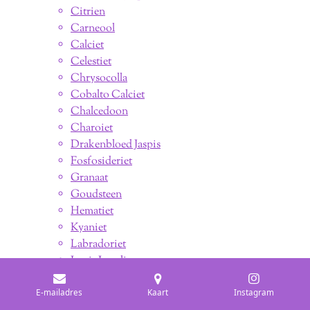
Citrien
Carneool
Calciet
Celestiet
Chrysocolla
Cobalto Calciet
Chalcedoon
Charoiet
Drakenbloed Jaspis
Fosfosideriet
Granaat
Goudsteen
Hematiet
Kyaniet
Labradoriet
Lapis Lazuli
Lepidoliet
E-mailadres
Kaart
Instagram
Maansteen (Regenboog)