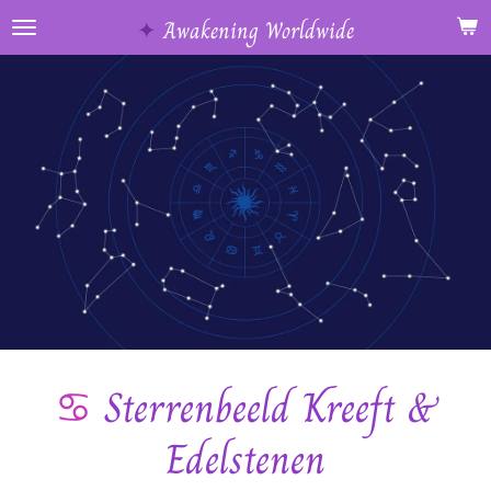
Ga
✦
Awakening Worldwide
direct
naar
de
hoofdinhoud
♋️
Sterrenbeeld Kreeft &
Edelstenen