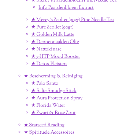
★ Mercy's Paardenbloem Pine Needle Tea
Info Paardenbloem Extract
★ Mercy's Zeoliet (90gr) Pine Needle Tea
★ Pure Zeoliet (90gr)
★ Golden Milk Latte
★ Dennennaalden Olie
★ Nattokinase
★ 5-HTP Mood Booster
★ Detox Pleisters
★ Bescherming & Reiniging
★ Palo Santo
★ Salie Smudge Stick
★ Aura Protection Spray
★ Florida Water
★ Zwart & Roze Zout
★ Starseed Reading
★ Spirituele Accessoires