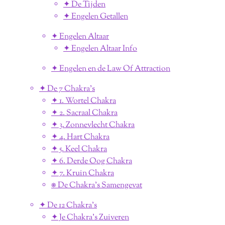
✦ De Tijden
✦ Engelen Getallen
✦ Engelen Altaar
✦ Engelen Altaar Info
✦ Engelen en de Law Of Attraction
✦ De 7 Chakra's
✦ 1. Wortel Chakra
✦ 2. Sacraal Chakra
✦ 3. Zonnevlecht Chakra
✦ 4. Hart Chakra
✦ 5. Keel Chakra
✦ 6. Derde Oog Chakra
✦ 7. Kruin Chakra
⎈ De Chakra's Samengevat
✦ De 12 Chakra's
✦ Je Chakra's Zuiveren