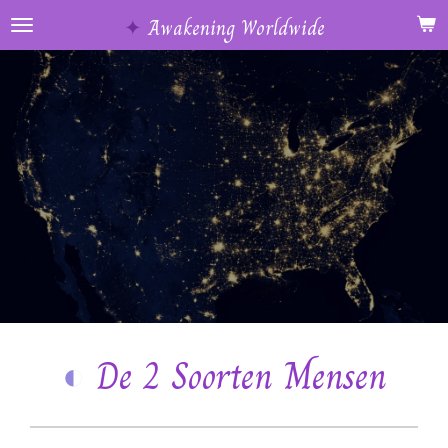
Ga
✦
Awakening Worldwide
direct
naar
de
hoofdinhoud
◐
De 2 Soorten Mensen