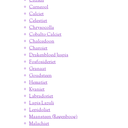
Citrien
Carneool
Calciet
Celestiet
Chrysocolla
Cobalto Calciet
Chalcedoon
Charoiet
Drakenbloed Jaspis
Fosfosideriet
Granaat
Goudsteen
Hematiet
Kyaniet
Labradoriet
Lapis Lazuli
Lepidoliet
Maansteen (Regenboog)
Malachiet