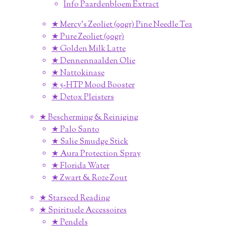
Info Paardenbloem Extract
★ Mercy's Zeoliet (90gr) Pine Needle Tea
★ Pure Zeoliet (90gr)
★ Golden Milk Latte
★ Dennennaalden Olie
★ Nattokinase
★ 5-HTP Mood Booster
★ Detox Pleisters
★ Bescherming & Reiniging
★ Palo Santo
★ Salie Smudge Stick
★ Aura Protection Spray
★ Florida Water
★ Zwart & Roze Zout
★ Starseed Reading
★ Spirituele Accessoires
★ Pendels