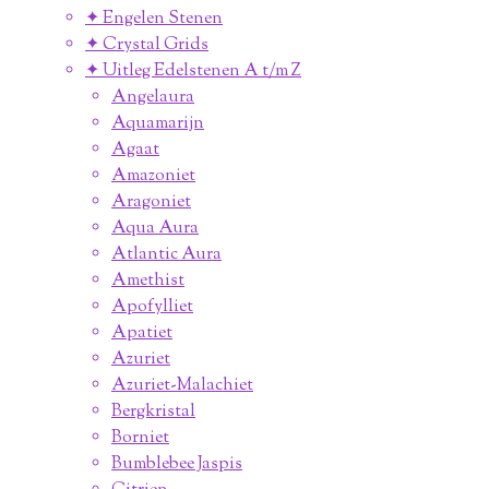
✦ Engelen Stenen
✦ Crystal Grids
✦ Uitleg Edelstenen A t/m Z
Angelaura
Aquamarijn
Agaat
Amazoniet
Aragoniet
Aqua Aura
Atlantic Aura
Amethist
Apofylliet
Apatiet
Azuriet
Azuriet-Malachiet
Bergkristal
Borniet
Bumblebee Jaspis