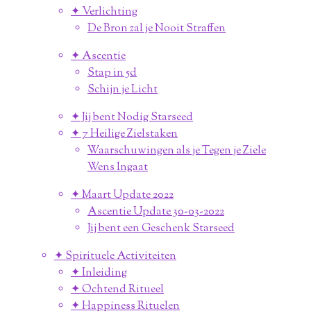
✦ Verlichting
De Bron zal je Nooit Straffen
✦ Ascentie
Stap in 5d
Schijn je Licht
✦ Jij bent Nodig Starseed
✦ 7 Heilige Zielstaken
Waarschuwingen als je Tegen je Ziele
Wens Ingaat
✦ Maart Update 2022
Ascentie Update 30-03-2022
Jij bent een Geschenk Starseed
✦ Spirituele Activiteiten
✦ Inleiding
✦ Ochtend Ritueel
✦ Happiness Rituelen