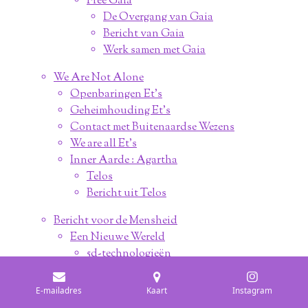
Free Gaia
De Overgang van Gaia
Bericht van Gaia
Werk samen met Gaia
We Are Not Alone
Openbaringen Et's
Geheimhouding Et's
Contact met Buitenaardse Wezens
We are all Et's
Inner Aarde : Agartha
Telos
Bericht uit Telos
Bericht voor de Mensheid
Een Nieuwe Wereld
5d-technologieën
Meer Technologieën
E-mailadres
Kaart
Instagram
Het is Nu Tijd