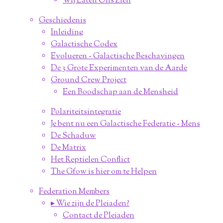
Wij Laten Ons Zien
Geschiedenis
Inleiding
Galactische Codex
Evolueren - Galactische Beschavingen
De 3 Grote Experimenten van de Aarde
Ground Crew Project
Een Boodschap aan de Mensheid
Polariteitsintegratie
Je bent nu een Galactische Federatie - Mens
De Schaduw
De Matrix
Het Reptielen Conflict
The Gfow is hier om te Helpen
Federation Members
▸ Wie zijn de Pleiaden?
Contact de Pleiaden