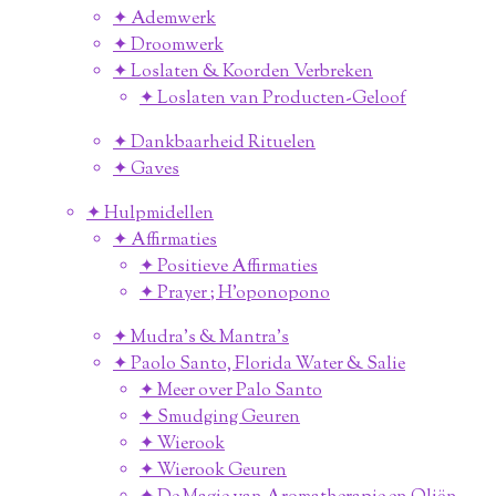
✦ Ademwerk
✦ Droomwerk
✦ Loslaten & Koorden Verbreken
✦ Loslaten van Producten-Geloof
✦ Dankbaarheid Rituelen
✦ Gaves
✦ Hulpmidellen
✦ Affirmaties
✦ Positieve Affirmaties
✦ Prayer ; H'oponopono
✦ Mudra's & Mantra's
✦ Paolo Santo, Florida Water & Salie
✦ Meer over Palo Santo
✦ Smudging Geuren
✦ Wierook
✦ Wierook Geuren