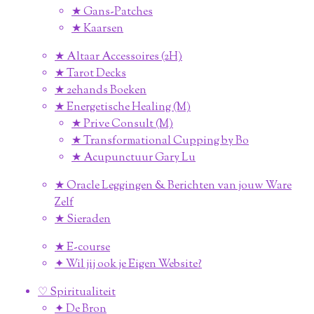
★ Gans-Patches
★ Kaarsen
★ Altaar Accessoires (2H)
★ Tarot Decks
★ 2ehands Boeken
★ Energetische Healing (M)
★ Prive Consult (M)
★ Transformational Cupping by Bo
★ Acupunctuur Gary Lu
★ Oracle Leggingen & Berichten van jouw Ware
Zelf
★ Sieraden
★ E-course
✦ Wil jij ook je Eigen Website?
♡ Spiritualiteit
✦ De Bron