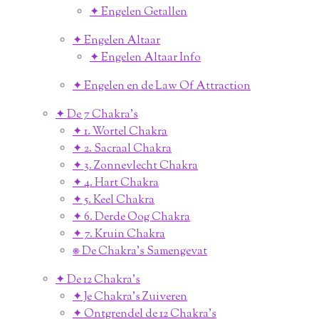
✦ Engelen Getallen
✦ Engelen Altaar
✦ Engelen Altaar Info
✦ Engelen en de Law Of Attraction
✦ De 7 Chakra's
✦ 1. Wortel Chakra
✦ 2. Sacraal Chakra
✦ 3. Zonnevlecht Chakra
✦ 4. Hart Chakra
✦ 5. Keel Chakra
✦ 6. Derde Oog Chakra
✦ 7. Kruin Chakra
⎈ De Chakra's Samengevat
✦ De 12 Chakra's
✦ Je Chakra's Zuiveren
✦ Ontgrendel de 12 Chakra's