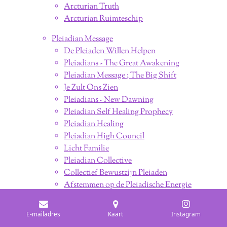
Arcturian Truth
Arcturian Ruimteschip
Pleiadian Message
De Pleiaden Willen Helpen
Pleiadians - The Great Awakening
Pleiadian Message ; The Big Shift
Je Zult Ons Zien
Pleiadians - New Dawning
Pleiadian Self Healing Prophecy
Pleiadian Healing
Pleiadian High Council
Licht Familie
Pleiadian Collective
Collectief Bewustzijn Pleiaden
Afstemmen op de Pleiadische Energie
KaRa - De Sprong
Spiritueel Evolueren
E-mailadres
Kaart
Instagram