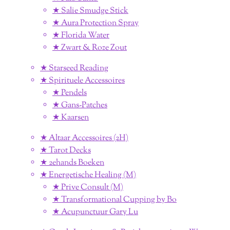
★ Salie Smudge Stick
★ Aura Protection Spray
★ Florida Water
★ Zwart & Roze Zout
★ Starseed Reading
★ Spirituele Accessoires
★ Pendels
★ Gans-Patches
★ Kaarsen
★ Altaar Accessoires (2H)
★ Tarot Decks
★ 2ehands Boeken
★ Energetische Healing (M)
★ Prive Consult (M)
★ Transformational Cupping by Bo
★ Acupunctuur Gary Lu