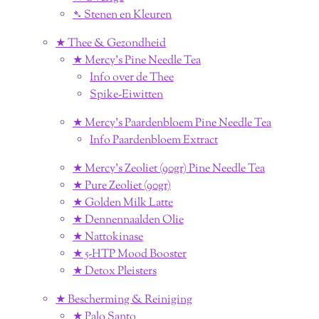
➴ Stenen en Kleuren
★ Thee & Gezondheid
★ Mercy's Pine Needle Tea
Info over de Thee
Spike-Eiwitten
★ Mercy's Paardenbloem Pine Needle Tea
Info Paardenbloem Extract
★ Mercy's Zeoliet (90gr) Pine Needle Tea
★ Pure Zeoliet (90gr)
★ Golden Milk Latte
★ Dennennaalden Olie
★ Nattokinase
★ 5-HTP Mood Booster
★ Detox Pleisters
★ Bescherming & Reiniging
★ Palo Santo