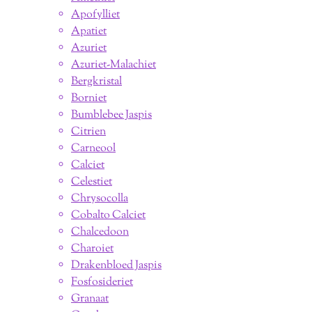
Apofylliet
Apatiet
Azuriet
Azuriet-Malachiet
Bergkristal
Borniet
Bumblebee Jaspis
Citrien
Carneool
Calciet
Celestiet
Chrysocolla
Cobalto Calciet
Chalcedoon
Charoiet
Drakenbloed Jaspis
Fosfosideriet
Granaat