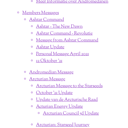
Meer Informatie over Andromedanen
Members Messages
Ashtar Command
Ashtar - The New Dawn
Ashtar Command - Revolutie
Message from Ashtar Command
Ashtar Update
Personal Message April 2021
12 Oktober '21
Andromedian Message
Arcturian Message
Arcturian Message to the Starseeds
October '21 Update
Update van de Arcturische Raad
Acturian Energy Update
Arcturian Council 5d Update
Arcturian: Starseed Journey