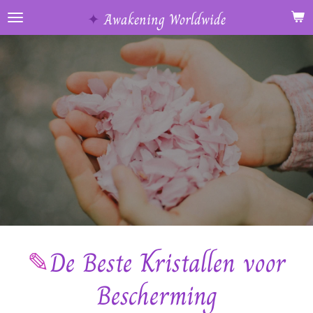
Ga
✦
Awakening Worldwide
direct
naar
de
hoofdinhoud
✎
De Beste Kristallen voor
Bescherming