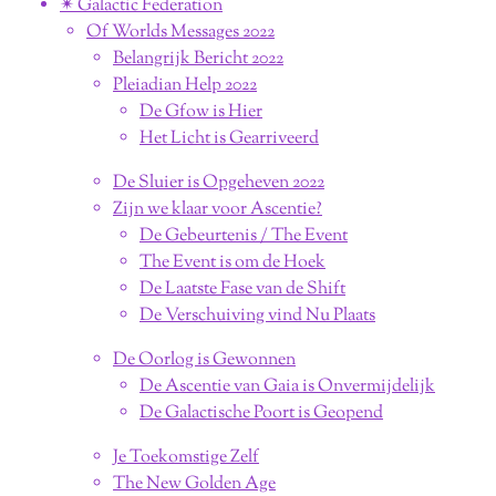
✴︎ Galactic Federation
Of Worlds Messages 2022
Belangrijk Bericht 2022
Pleiadian Help 2022
De Gfow is Hier
Het Licht is Gearriveerd
De Sluier is Opgeheven 2022
Zijn we klaar voor Ascentie?
De Gebeurtenis / The Event
The Event is om de Hoek
De Laatste Fase van de Shift
De Verschuiving vind Nu Plaats
De Oorlog is Gewonnen
De Ascentie van Gaia is Onvermijdelijk
De Galactische Poort is Geopend
Je Toekomstige Zelf
The New Golden Age