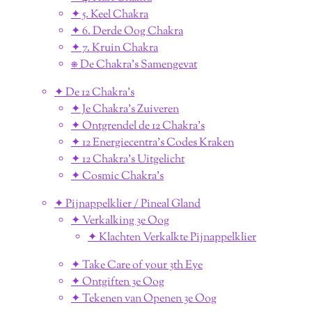
✦ 5. Keel Chakra
✦ 6. Derde Oog Chakra
✦ 7. Kruin Chakra
⎈ De Chakra's Samengevat
✦ De 12 Chakra's
✦ Je Chakra's Zuiveren
✦ Ontgrendel de 12 Chakra's
✦ 12 Energiecentra's Codes Kraken
✦ 12 Chakra's Uitgelicht
✦ Cosmic Chakra's
✦ Pijnappelklier / Pineal Gland
✦ Verkalking 3e Oog
✦ Klachten Verkalkte Pijnappelklier
✦ Take Care of your 3th Eye
✦ Ontgiften 3e Oog
✦ Tekenen van Openen 3e Oog