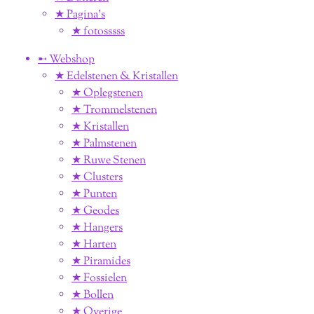
★ Pagina’s
★ fotosssss
➸ Webshop
★ Edelstenen & Kristallen
★ Oplegstenen
★ Trommelstenen
★ Kristallen
★ Palmstenen
★ Ruwe Stenen
★ Clusters
★ Punten
★ Geodes
★ Hangers
★ Harten
★ Piramides
★ Fossielen
★ Bollen
★ Overige