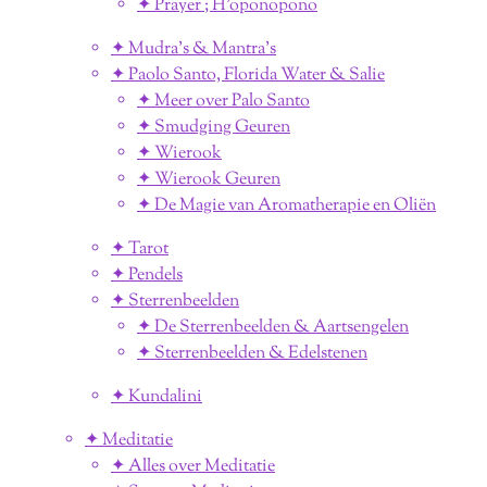
✦ Prayer ; H'oponopono
✦ Mudra's & Mantra's
✦ Paolo Santo, Florida Water & Salie
✦ Meer over Palo Santo
✦ Smudging Geuren
✦ Wierook
✦ Wierook Geuren
✦ De Magie van Aromatherapie en Oliën
✦ Tarot
✦ Pendels
✦ Sterrenbeelden
✦ De Sterrenbeelden & Aartsengelen
✦ Sterrenbeelden & Edelstenen
✦ Kundalini
✦ Meditatie
✦ Alles over Meditatie