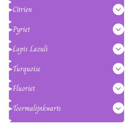
▸Citrien
▸Pyriet
▸Lapis Lazuli
▸Turquoise
▸Fluoriet
▸Toermalijnkwarts