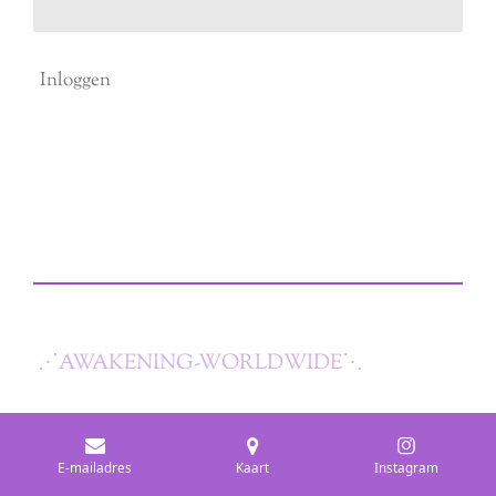
Inloggen
⋰
AWAKENING-WORLDWIDE
⋱
E-mailadres
Kaart
Instagram