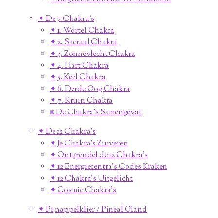
✦ De 7 Chakra's
✦ 1. Wortel Chakra
✦ 2. Sacraal Chakra
✦ 3. Zonnevlecht Chakra
✦ 4. Hart Chakra
✦ 5. Keel Chakra
✦ 6. Derde Oog Chakra
✦ 7. Kruin Chakra
⎈ De Chakra's Samengevat
✦ De 12 Chakra's
✦ Je Chakra's Zuiveren
✦ Ontgrendel de 12 Chakra's
✦ 12 Energiecentra's Codes Kraken
✦ 12 Chakra's Uitgelicht
✦ Cosmic Chakra's
✦ Pijnappelklier / Pineal Gland