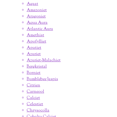
Agaat
Amazoniet
Aragoniet
Aqua Aura
Atlantic Aura
Amethist
Apofylliet
Apatiet
Azuriet
Azuriet-Malachiet
Bergkristal
Borniet
Bumblebee Jaspis
Citrien
Carneool
Calciet
Celestiet
Chrysocolla
Cobalto Calciet