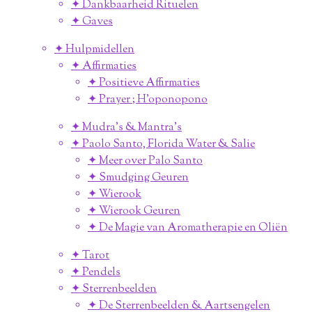
✦ Dankbaarheid Rituelen
✦ Gaves
✦ Hulpmidellen
✦ Affirmaties
✦ Positieve Affirmaties
✦ Prayer ; H'oponopono
✦ Mudra's & Mantra's
✦ Paolo Santo, Florida Water & Salie
✦ Meer over Palo Santo
✦ Smudging Geuren
✦ Wierook
✦ Wierook Geuren
✦ De Magie van Aromatherapie en Oliën
✦ Tarot
✦ Pendels
✦ Sterrenbeelden
✦ De Sterrenbeelden & Aartsengelen