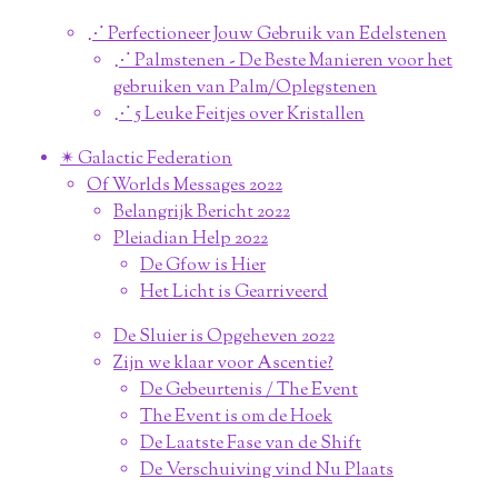
⋰ Perfectioneer Jouw Gebruik van Edelstenen
⋰ Palmstenen - De Beste Manieren voor het
gebruiken van Palm/Oplegstenen
⋰ 5 Leuke Feitjes over Kristallen
✴︎ Galactic Federation
Of Worlds Messages 2022
Belangrijk Bericht 2022
Pleiadian Help 2022
De Gfow is Hier
Het Licht is Gearriveerd
De Sluier is Opgeheven 2022
Zijn we klaar voor Ascentie?
De Gebeurtenis / The Event
The Event is om de Hoek
De Laatste Fase van de Shift
De Verschuiving vind Nu Plaats