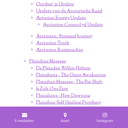
October '21 Update
Update van de Arcturische Raad
Acturian Energy Update
Arcturian Council 5d Update
Arcturian: Starseed Journey
Arcturian Truth
Arcturian Ruimteschip
Pleiadian Message
De Pleiaden Willen Helpen
Pleiadians - The Great Awakening
Pleiadian Message ; The Big Shift
Je Zult Ons Zien
Pleiadians - New Dawning
Pleiadian Self Healing Prophecy
Pleiadian Healing
Pleiadian High Council
E-mailadres
Kaart
Instagram
Licht Familie