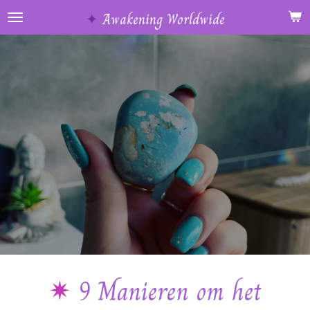
Ga
✦
Awakening Worldwide
direct
naar
de
hoofdinhoud
✴︎
9 Manieren om het