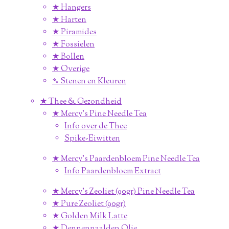
★ Hangers
★ Harten
★ Piramides
★ Fossielen
★ Bollen
★ Overige
➴ Stenen en Kleuren
★ Thee & Gezondheid
★ Mercy's Pine Needle Tea
Info over de Thee
Spike-Eiwitten
★ Mercy's Paardenbloem Pine Needle Tea
Info Paardenbloem Extract
★ Mercy's Zeoliet (90gr) Pine Needle Tea
★ Pure Zeoliet (90gr)
★ Golden Milk Latte
★ Dennennaalden Olie