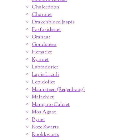
Chalcedoon
Charoiet
Drakenbloed Jaspis
Fosfosideriet
Granaat
Goudsteen
Hematiet
Kyaniet
Labradoriet
Lapis Lazuli
Lepidoliet
Maansteen (Regenboog)
Malachiet
Mangano Calciet
Mos Agaat
Pyriet
Roze Kwarts
Rookkwarts