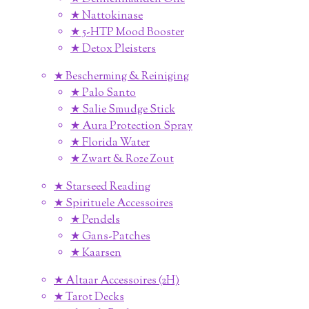
★ Nattokinase
★ 5-HTP Mood Booster
★ Detox Pleisters
★ Bescherming & Reiniging
★ Palo Santo
★ Salie Smudge Stick
★ Aura Protection Spray
★ Florida Water
★ Zwart & Roze Zout
★ Starseed Reading
★ Spirituele Accessoires
★ Pendels
★ Gans-Patches
★ Kaarsen
★ Altaar Accessoires (2H)
★ Tarot Decks