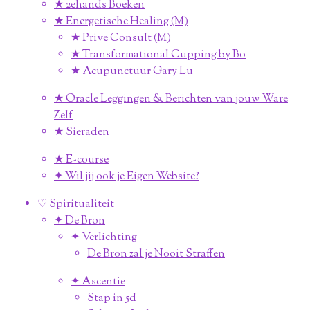
★ 2ehands Boeken
★ Energetische Healing (M)
★ Prive Consult (M)
★ Transformational Cupping by Bo
★ Acupunctuur Gary Lu
★ Oracle Leggingen & Berichten van jouw Ware
Zelf
★ Sieraden
★ E-course
✦ Wil jij ook je Eigen Website?
♡ Spiritualiteit
✦ De Bron
✦ Verlichting
De Bron zal je Nooit Straffen
✦ Ascentie
Stap in 5d