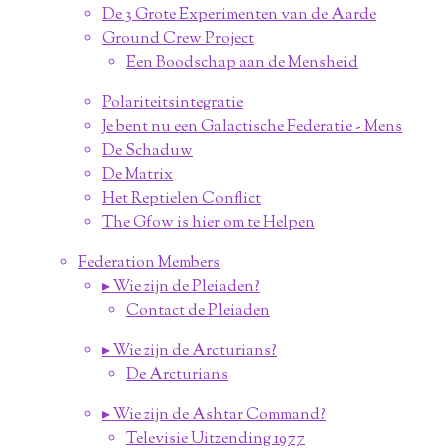
De 3 Grote Experimenten van de Aarde
Ground Crew Project
Een Boodschap aan de Mensheid
Polariteitsintegratie
Je bent nu een Galactische Federatie - Mens
De Schaduw
De Matrix
Het Reptielen Conflict
The Gfow is hier om te Helpen
Federation Members
▸ Wie zijn de Pleiaden?
Contact de Pleiaden
▸ Wie zijn de Arcturians?
De Arcturians
▸ Wie zijn de Ashtar Command?
Televisie Uitzending 1977