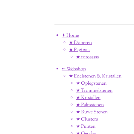
✦ Home
★ Doneren
★ Pagina’s
★ fotosssss
➸ Webshop
★ Edelstenen & Kristallen
★ Oplegstenen
★ Trommelstenen
★ Kristallen
★ Palmstenen
★ Ruwe Stenen
★ Clusters
★ Punten
★ Geodes