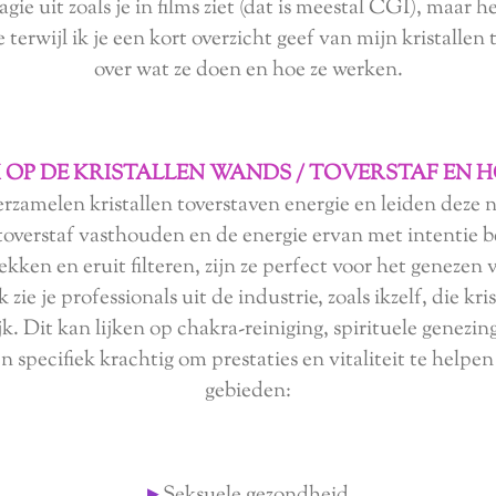
ie uit zoals je in films ziet (dat is meestal CGI), maar he
rwijl ik je een kort overzicht geef van mijn kristallen t
over wat ze doen en hoe ze werken.
K OP DE KRISTALLEN WANDS / TOVERSTAF EN 
erzamelen kristallen toverstaven energie en leiden deze
je toverstaf vasthouden en de energie ervan met intentie
kken en eruit filteren, zijn ze perfect voor het genezen 
 zie je professionals uit de industrie, zoals ikzelf, die kr
. Dit kan lijken op chakra-reiniging, spirituele genezi
ijn specifiek krachtig om prestaties en vitaliteit te help
gebieden:
▸
Seksuele gezondheid