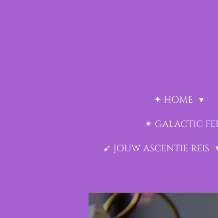
Ga
direct
naar
de
hoofdinhoud
✦ HOME
✴︎ GALACTIC F
➹ JOUW ASCENTIE REIS