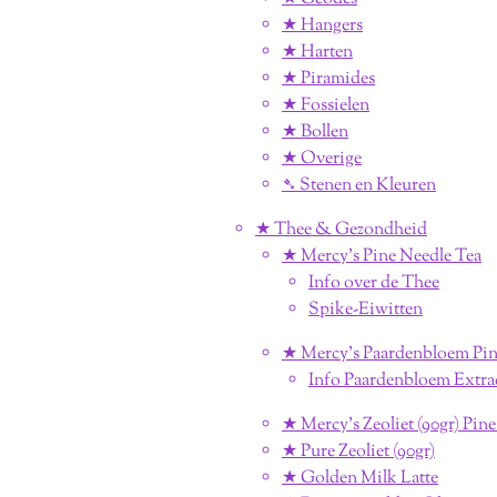
★ Hangers
★ Harten
★ Piramides
★ Fossielen
★ Bollen
★ Overige
➴ Stenen en Kleuren
★ Thee & Gezondheid
★ Mercy's Pine Needle Tea
Info over de Thee
Spike-Eiwitten
★ Mercy's Paardenbloem Pin
Info Paardenbloem Extra
★ Mercy's Zeoliet (90gr) Pin
★ Pure Zeoliet (90gr)
★ Golden Milk Latte