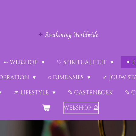
✦
Awakening Worldwide
➸ WEBSHOP
♡ SPIRITUALITEIT
✦ 
EDERATION
◌ DIMENSIES
✓ JOUW ST
♒︎ LIFESTYLE
✎ GASTENBOEK
✎ 
WEBSHOP 🔮