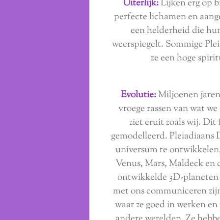
Uiterlijk:
Lijken erg op 
perfecte lichamen en aa
een helderheid die hu
weerspiegelt. Sommige Ple
ze een hoge spirit
Evolutie:
Miljoenen jaren
vroege rassen van wat w
ziet eruit zoals wij. Di
gemodelleerd. Pleiadiaans 
universum te ontwikkelen, 
Venus, Mars, Maldeck en de
ontwikkelde 3D-planeten i
met ons communiceren zijn 
waar ze goed in werken en
andere werelden. Ze hebbe