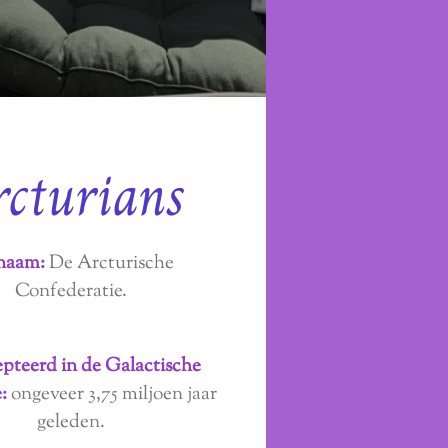
rcturians
naam:
De Arcturische
Confederatie.
pteerd in de Galactische
:
ongeveer 3,75 miljoen jaar
geleden.