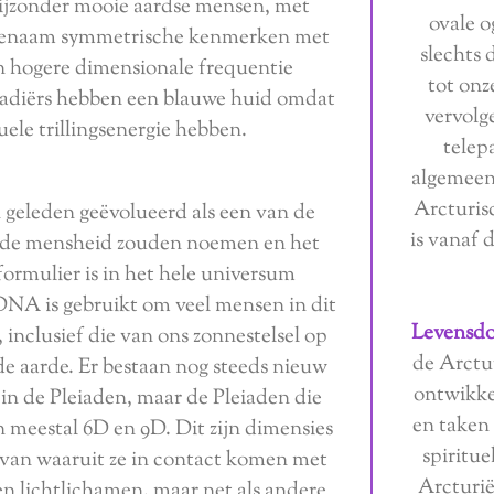
bijzonder mooie aardse mensen, met
ovale 
ngenaam symmetrische kenmerken met
slechts d
n hogere dimensionale frequentie
tot onz
iadiërs hebben een blauwe huid omdat
vervolg
uele trillingsenergie hebben.
telep
algemeen
Arcturis
 geleden geëvolueerd als een van de
is vanaf 
e de mensheid zouden noemen en het
t formulier is in het hele universum
DNA is gebruikt om veel mensen in dit
Levensdo
inclusief die van ons zonnestelsel op
de Arctur
 aarde. Er bestaan ​​nog steeds nieuw
ontwikke
n de Pleiaden, maar de Pleiaden die
en taken
meestal 6D en 9D. Dit zijn dimensies
spiritue
 van waaruit ze in contact komen met
Arcturië
n lichtlichamen, maar net als andere