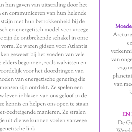
n hun gaven van uitstraling door het
en en communiceren van hun helende
ustzijn met hun betrokkenheid bij de
Moeder
isch en energetisch model voor vroege
Arcturi
e zijn de ontbrekende schakel in onze
e
e vorm. Ze waren gidsen voor Atlantis
verkenni
kken geweest bij het voeden van vele
van ongev
 elders begonnen, zoals walvissen en
22,9 m
twoordelijk voor het doordringen van
planet
thoden van energetische genezing die
van mee
 mensen zijn ontdekt. Ze spelen een
k
uw leven inblazen van ons geloof in de
 kennis en helpen ons open te staan ​​
et-bedreigende manieren. Ze stralen
EN
gie uit die we kunnen voelen vanwege
De Ga
genetische link.
Wereld