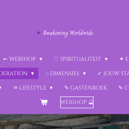
✦
Awakening Worldwide
➸ WEBSHOP
♡ SPIRITUALITEIT
✦ 
EDERATION
◌ DIMENSIES
✓ JOUW ST
♒︎ LIFESTYLE
✎ GASTENBOEK
✎ 
WEBSHOP 🔮