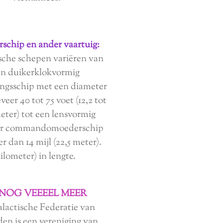
schip en ander vaartuig:
sche schepen variëren van
en duikerklokvormig
ngsschip met een diameter
eer 40 tot 75 voet (12,2 tot
eter) tot een lensvormig
air commandomoederschip
r dan 14 mijl (22,5 meter).
ilometer) in lengte.
 NOG VEEEEL MEER
lactische Federatie van
en is een vereniging van