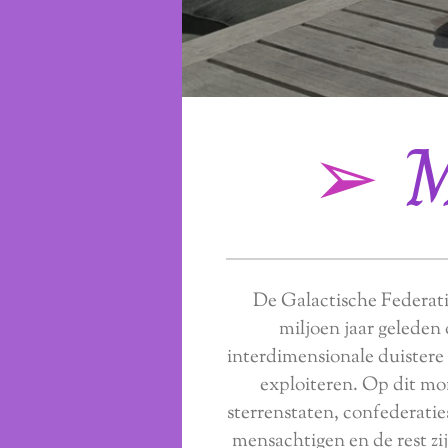
➢
M
De Galactische Federat
miljoen jaar geleden
interdimensionale duister
exploiteren. Op dit mo
sterrenstaten, confederati
mensachtigen en de rest zi