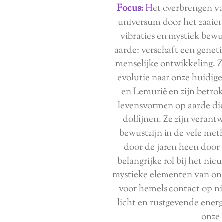
Focus:
H
et overbrengen va
universum door het zaai
vibraties en mystiek bew
aarde: verschaft een genet
menselijke ontwikkeling. Z
evolutie naar onze huidig
en Lemurië en zijn betro
levensvormen op aarde die
dolfijnen. Ze zijn veran
bewustzijn in de vele me
door de jaren heen door
belangrijke rol bij het nie
mystieke elementen van onze
voor hemels contact op ni
licht en rustgevende ener
onze 