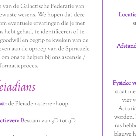
 van de Galactische Federatie van
Locatie
bewuste wezens. We hopen dat deze
s
 om eventuele ervaringen die je met
 hebt gehad, te identificeren of te
 goodwill en begrip te kweken van de
Afstand
geven aan de oproep van de Spirituele
om ons te helpen bij ons ascensie /
formatieproces.
eiadians
Fysieke v
staat me
vier v
st:
de Pleiaden-sterrenhoop.
Acturia
worden. 
ctieven:
B
estaan ​​van 3D tot 9D.
ras hebb
blauwe h