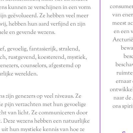
consumer
ns kunnen ze verschijnen in een vorm
van energ
 zijn geëvolueerd. Ze hebben veel meer
meest ac
wij, hebben hun aard verfijnd en zijn
en een 
tuele en gevende wezens.
Arcturië
bewa
ef, gevoelig, fantasierijk, stralend,
bes
h, rustgevend, koesterend, mystiek,
bescha
 genezers, counselors, afgestemd op
ruimte
rlijke werelden.
ernaar 
ontwikkel
ns zijn genezers op veel niveaus. Ze
naar de
le pijn verzachten met hun gevoelige
ons spiri
ht van licht. Ze communiceren door
. Deze wezens hebben een natuurlijke
t uit hun mystieke kennis van hoe ze