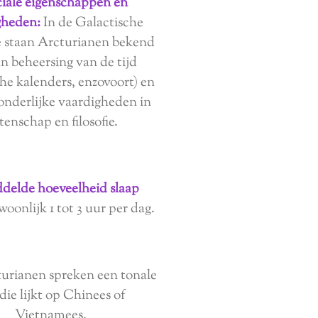
iale eigenschappen en
gheden:
In de Galactische
 staan ​​Arcturianen bekend
 beheersing van de tijd
che kalenders, enzovoort) en
onderlijke vaardigheden in
tenschap en filosofie.
elde hoeveelheid slaap
oonlijk 1 tot 3 uur per dag.
urianen spreken een tonale
 die lijkt op Chinees of
Vietnamees.