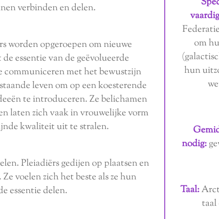
Spec
nen verbinden en delen.
vaardi
Federatie
om hun
ërs worden opgeroepen om nieuwe
(galactis
t de essentie van de geëvolueerde
hun uitz
te communiceren met het bewustzijn
we
estaande leven om op een koesterende
deeën te introduceren. Ze belichamen
en laten zich vaak in vrouwelijke vorm
jnde kwaliteit uit te stralen.
Gemidd
nodig:
gew
len. Pleiadiërs gedijen op plaatsen en
 Ze voelen zich het beste als ze hun
Taal:
Arct
de essentie delen.
taal