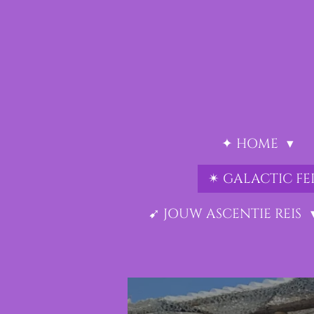
Ga
direct
naar
de
hoofdinhoud
✦ HOME
✴︎ GALACTIC F
➹ JOUW ASCENTIE REIS