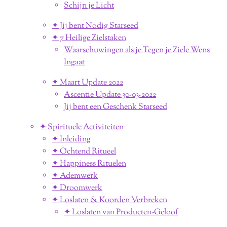
Schijn je Licht
✦ Jij bent Nodig Starseed
✦ 7 Heilige Zielstaken
Waarschuwingen als je Tegen je Ziele Wens
Ingaat
✦ Maart Update 2022
Ascentie Update 30-03-2022
Jij bent een Geschenk Starseed
✦ Spirituele Activiteiten
✦ Inleiding
✦ Ochtend Ritueel
✦ Happiness Rituelen
✦ Ademwerk
✦ Droomwerk
✦ Loslaten & Koorden Verbreken
✦ Loslaten van Producten-Geloof