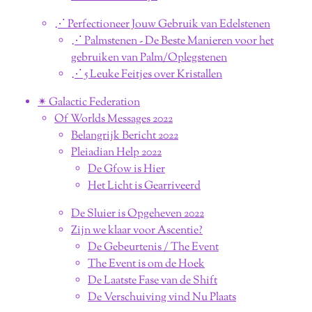
⋰ Perfectioneer Jouw Gebruik van Edelstenen
⋰ Palmstenen - De Beste Manieren voor het
gebruiken van Palm/Oplegstenen
⋰ 5 Leuke Feitjes over Kristallen
✴︎ Galactic Federation
Of Worlds Messages 2022
Belangrijk Bericht 2022
Pleiadian Help 2022
De Gfow is Hier
Het Licht is Gearriveerd
De Sluier is Opgeheven 2022
Zijn we klaar voor Ascentie?
De Gebeurtenis / The Event
The Event is om de Hoek
De Laatste Fase van de Shift
De Verschuiving vind Nu Plaats