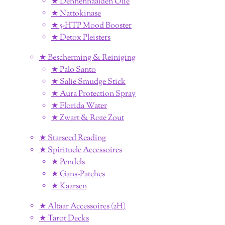
★ Dennennaalden Olie
★ Nattokinase
★ 5-HTP Mood Booster
★ Detox Pleisters
★ Bescherming & Reiniging
★ Palo Santo
★ Salie Smudge Stick
★ Aura Protection Spray
★ Florida Water
★ Zwart & Roze Zout
★ Starseed Reading
★ Spirituele Accessoires
★ Pendels
★ Gans-Patches
★ Kaarsen
★ Altaar Accessoires (2H)
★ Tarot Decks