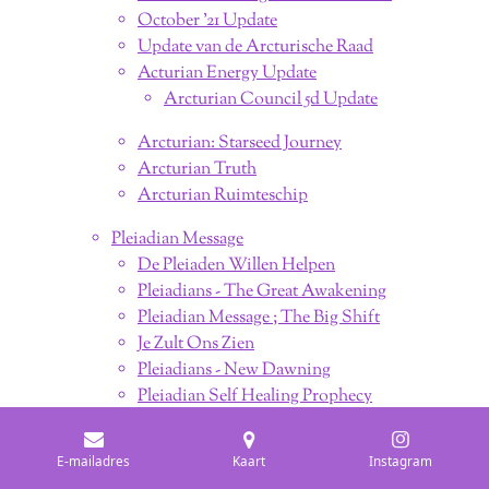
October '21 Update
Update van de Arcturische Raad
Acturian Energy Update
Arcturian Council 5d Update
Arcturian: Starseed Journey
Arcturian Truth
Arcturian Ruimteschip
Pleiadian Message
De Pleiaden Willen Helpen
Pleiadians - The Great Awakening
Pleiadian Message ; The Big Shift
Je Zult Ons Zien
Pleiadians - New Dawning
Pleiadian Self Healing Prophecy
Pleiadian Healing
Pleiadian High Council
E-mailadres
Kaart
Instagram
Licht Familie