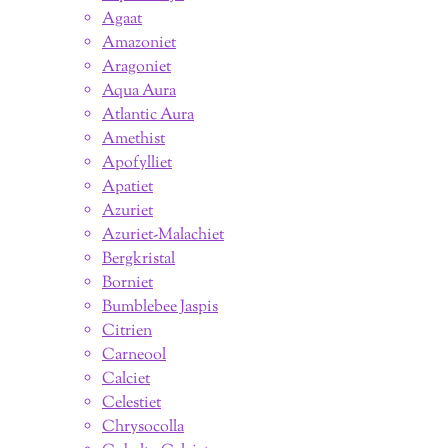
Agaat
Amazoniet
Aragoniet
Aqua Aura
Atlantic Aura
Amethist
Apofylliet
Apatiet
Azuriet
Azuriet-Malachiet
Bergkristal
Borniet
Bumblebee Jaspis
Citrien
Carneool
Calciet
Celestiet
Chrysocolla