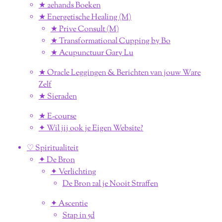
★ 2ehands Boeken
★ Energetische Healing (M)
★ Prive Consult (M)
★ Transformational Cupping by Bo
★ Acupunctuur Gary Lu
★ Oracle Leggingen & Berichten van jouw Ware
Zelf
★ Sieraden
★ E-course
✦ Wil jij ook je Eigen Website?
♡ Spiritualiteit
✦ De Bron
✦ Verlichting
De Bron zal je Nooit Straffen
✦ Ascentie
Stap in 5d