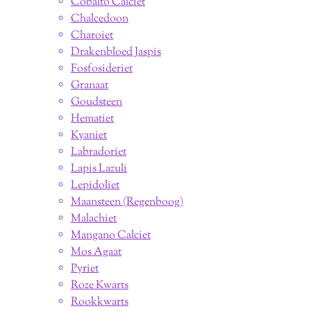
Cobalto Calciet
Chalcedoon
Charoiet
Drakenbloed Jaspis
Fosfosideriet
Granaat
Goudsteen
Hematiet
Kyaniet
Labradoriet
Lapis Lazuli
Lepidoliet
Maansteen (Regenboog)
Malachiet
Mangano Calciet
Mos Agaat
Pyriet
Roze Kwarts
Rookkwarts