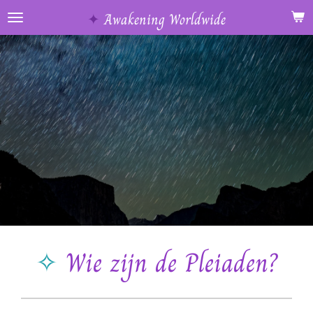
Ga
✦
Awakening Worldwide
direct
naar
de
hoofdinhoud
✧
Wie zijn de Pleiaden?