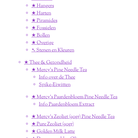
★ Hangers
★ Harten
★ Piramides
★ Fossielen
★ Bollen
★ Overige
➴ Stenen en Kleuren
★ Thee & Gezondheid
★ Mercy's Pine Needle Tea
Info over de Thee
Spike-Eiwitten
★ Mercy's Paardenbloem Pine Needle Tea
Info Paardenbloem Extract
★ Mercy's Zeoliet (90gr) Pine Needle Tea
★ Pure Zeoliet (90gr)
★ Golden Milk Latte