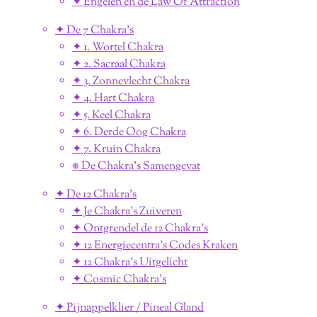
✦ Engelen en de Law Of Attraction
✦ De 7 Chakra's
✦ 1. Wortel Chakra
✦ 2. Sacraal Chakra
✦ 3. Zonnevlecht Chakra
✦ 4. Hart Chakra
✦ 5. Keel Chakra
✦ 6. Derde Oog Chakra
✦ 7. Kruin Chakra
⎈ De Chakra's Samengevat
✦ De 12 Chakra's
✦ Je Chakra's Zuiveren
✦ Ontgrendel de 12 Chakra's
✦ 12 Energiecentra's Codes Kraken
✦ 12 Chakra's Uitgelicht
✦ Cosmic Chakra's
✦ Pijnappelklier / Pineal Gland