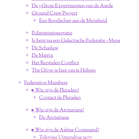
De 3 Grote Experimenten van de Aarde
Ground Crew Project
Een Boodschap aan de Mensheid
Polariteitsintegratie
Je bent nu een Galactische Federatie - Mens
De Schaduw
De Matrix
Het Reptielen Conflict
The Gfow is hier om te Helpen
Federation Members
▸ Wie zijn de Pleiaden?
Contact de Pleiaden
▸ Wie zijn de Arcturians?
De Arcturians
▸ Wie zijn de Ashtar Command?
Televisie Uitzending 1977