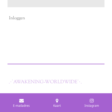
Inloggen
⋰
AWAKENING-WORLDWIDE
⋱
E-mailadres
Kaart
Instagram