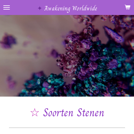
Ga
✦
Awakening Worldwide
direct
naar
de
hoofdinhoud
☆
Soorten Stenen