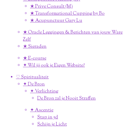
★ Prive Consult (M)
★ Transformational Cupping by Bo
★ Acupunctuur Gary Lu
★ Oracle Leggingen & Berichten van jouw Ware
Zelf
★ Sieraden
★ E-course
✦ Wil jij ook je Eigen Website?
♡ Spiritualiteit
✦ De Bron
✦ Verlichting
De Bron zal je Nooit Straffen
✦ Ascentie
Stap in 5d
Schijn je Licht