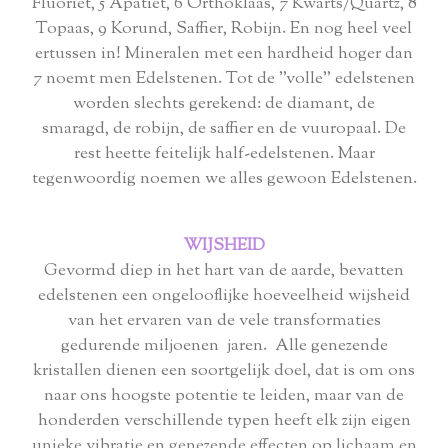
Fluoriet, 5 Apatiet, 6 Orthoklaas, 7 Kwarts/Quartz, 8
Topaas, 9 Korund, Saffier, Robijn. En nog heel veel
ertussen in! Mineralen met een hardheid hoger dan
7 noemt men Edelstenen.
Tot de ''volle'' edelstenen
worden slechts gerekend: d
e diamant,
de
smaragd,
de robijn,
de saffier en
de vuuropaal. De
rest heette feitelijk
half-edelstenen.
Maar
tegenwoordig noemen we alles gewoon Edelstenen.
WIJSHEID
Gevormd diep in het hart van de aarde, bevatten
edelstenen een ongelooflijke hoeveelheid wijsheid
van het ervaren van de vele transformaties
gedurende miljoenen jaren. Alle genezende
kristallen dienen een soortgelijk doel, dat is om ons
naar ons hoogste potentie te leiden, maar van de
honderden verschillende typen heeft elk zijn eigen
unieke vibratie en genezende effecten op lichaam en