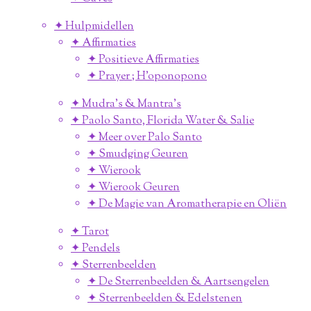
✦ Hulpmidellen
✦ Affirmaties
✦ Positieve Affirmaties
✦ Prayer ; H'oponopono
✦ Mudra's & Mantra's
✦ Paolo Santo, Florida Water & Salie
✦ Meer over Palo Santo
✦ Smudging Geuren
✦ Wierook
✦ Wierook Geuren
✦ De Magie van Aromatherapie en Oliën
✦ Tarot
✦ Pendels
✦ Sterrenbeelden
✦ De Sterrenbeelden & Aartsengelen
✦ Sterrenbeelden & Edelstenen