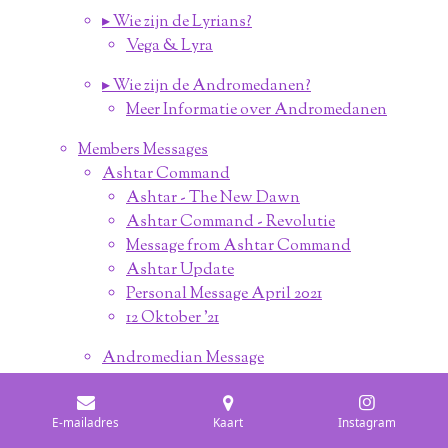
▸ Wie zijn de Lyrians?
Vega & Lyra
▸ Wie zijn de Andromedanen?
Meer Informatie over Andromedanen
Members Messages
Ashtar Command
Ashtar - The New Dawn
Ashtar Command - Revolutie
Message from Ashtar Command
Ashtar Update
Personal Message April 2021
12 Oktober '21
Andromedian Message
Arcturian Message
Arcturian Message to the Starseeds
E-mailadres
Kaart
Instagram
October '21 Update