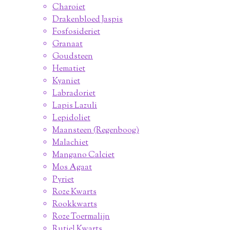
Charoiet
Drakenbloed Jaspis
Fosfosideriet
Granaat
Goudsteen
Hematiet
Kyaniet
Labradoriet
Lapis Lazuli
Lepidoliet
Maansteen (Regenboog)
Malachiet
Mangano Calciet
Mos Agaat
Pyriet
Roze Kwarts
Rookkwarts
Roze Toermalijn
Rutiel Kwarts