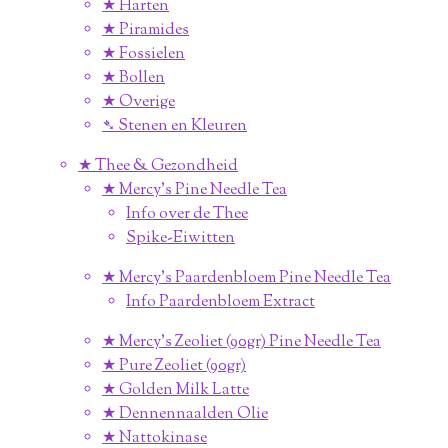
★ Harten
★ Piramides
★ Fossielen
★ Bollen
★ Overige
➴ Stenen en Kleuren
★ Thee & Gezondheid
★ Mercy's Pine Needle Tea
Info over de Thee
Spike-Eiwitten
★ Mercy's Paardenbloem Pine Needle Tea
Info Paardenbloem Extract
★ Mercy's Zeoliet (90gr) Pine Needle Tea
★ Pure Zeoliet (90gr)
★ Golden Milk Latte
★ Dennennaalden Olie
★ Nattokinase