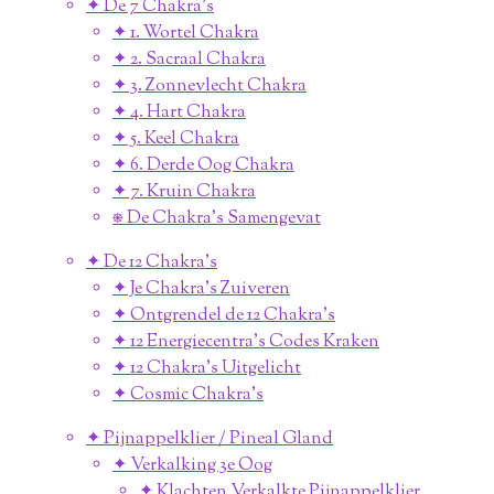
✦ De 7 Chakra's
✦ 1. Wortel Chakra
✦ 2. Sacraal Chakra
✦ 3. Zonnevlecht Chakra
✦ 4. Hart Chakra
✦ 5. Keel Chakra
✦ 6. Derde Oog Chakra
✦ 7. Kruin Chakra
⎈ De Chakra's Samengevat
✦ De 12 Chakra's
✦ Je Chakra's Zuiveren
✦ Ontgrendel de 12 Chakra's
✦ 12 Energiecentra's Codes Kraken
✦ 12 Chakra's Uitgelicht
✦ Cosmic Chakra's
✦ Pijnappelklier / Pineal Gland
✦ Verkalking 3e Oog
✦ Klachten Verkalkte Pijnappelklier