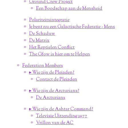
Ground Crew Project
Een Boodschap aan de Mensheid
Polariteitsintegratie
Je bent nu een Galactische Federatie - Mens
De Schaduw
De Matrix
Het Reptielen Conflict
The Gfow is hier om te Helpen
Federation Members
▸ Wie zijn de Pleiaden?
Contact de Pleiaden
▸ Wie zijn de Arcturians?
De Arcturians
▸ Wie zijn de Ashtar Command?
Televisie Uitzending 1977
Vrillon van de AC