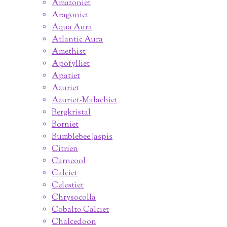
Amazoniet
Aragoniet
Aqua Aura
Atlantic Aura
Amethist
Apofylliet
Apatiet
Azuriet
Azuriet-Malachiet
Bergkristal
Borniet
Bumblebee Jaspis
Citrien
Carneool
Calciet
Celestiet
Chrysocolla
Cobalto Calciet
Chalcedoon