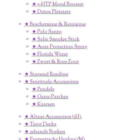
★ 5-HTP Mood Booster
★ Detox Pleisters
★ Bescherming & Reiniging
★ Palo Santo
★ Salie Smudge Stick
★ Aura Protection Spray
★ Florida Water
★ Zwart & Roze Zout
★ Starseed Reading
★ Spirituele Accessoires
★ Pendels
★ Gans-Patches
★ Kaarsen
★ Altaar Accessoires (2H)
★ Tarot Decks
★ 2ehands Boeken
★ Energetische Healing (M)