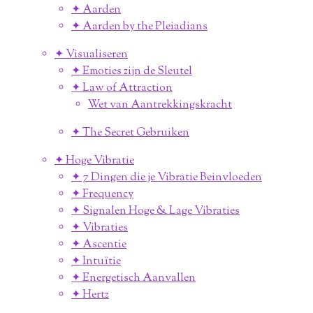
✦ Aarden
✦ Aarden by the Pleiadians
✦ Visualiseren
✦ Emoties zijn de Sleutel
✦ Law of Attraction
Wet van Aantrekkingskracht
✦ The Secret Gebruiken
✦ Hoge Vibratie
✦ 7 Dingen die je Vibratie Beinvloeden
✦ Frequency
✦ Signalen Hoge & Lage Vibraties
✦ Vibraties
✦ Ascentie
✦ Intuïtie
✦ Energetisch Aanvallen
✦ Hertz