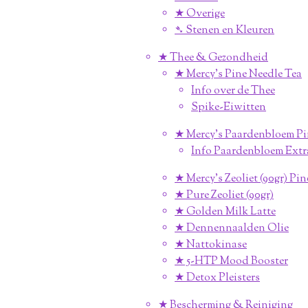
★ Overige
➴ Stenen en Kleuren
★ Thee & Gezondheid
★ Mercy's Pine Needle Tea
Info over de Thee
Spike-Eiwitten
★ Mercy's Paardenbloem Pi
Info Paardenbloem Extr
★ Mercy's Zeoliet (90gr) Pi
★ Pure Zeoliet (90gr)
★ Golden Milk Latte
★ Dennennaalden Olie
★ Nattokinase
★ 5-HTP Mood Booster
★ Detox Pleisters
★ Bescherming & Reiniging