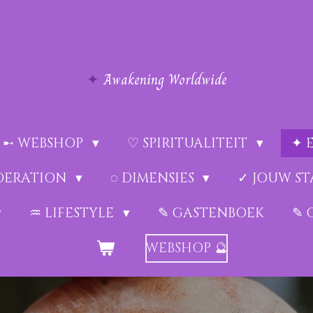
✦
Awakening Worldwide
➸ WEBSHOP
♡ SPIRITUALITEIT
✦ 
EDERATION
◌ DIMENSIES
✓ JOUW ST
♒︎ LIFESTYLE
✎ GASTENBOEK
✎ 
WEBSHOP 🔮