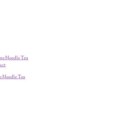
ne Needle Tea
act
ne Needle Tea