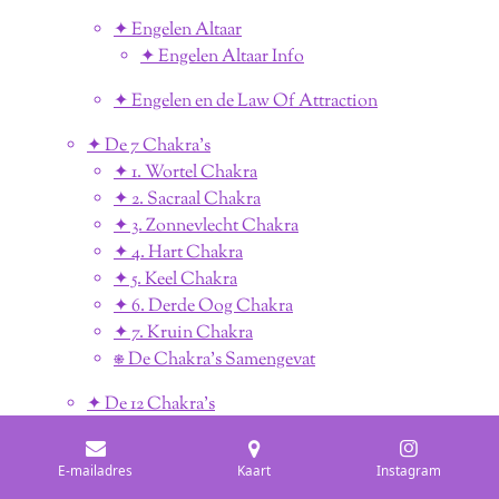
✦ Engelen Altaar
✦ Engelen Altaar Info
✦ Engelen en de Law Of Attraction
✦ De 7 Chakra's
✦ 1. Wortel Chakra
✦ 2. Sacraal Chakra
✦ 3. Zonnevlecht Chakra
✦ 4. Hart Chakra
✦ 5. Keel Chakra
✦ 6. Derde Oog Chakra
✦ 7. Kruin Chakra
⎈ De Chakra's Samengevat
✦ De 12 Chakra's
✦ Je Chakra's Zuiveren
✦ Ontgrendel de 12 Chakra's
E-mailadres
Kaart
Instagram
✦ 12 Energiecentra's Codes Kraken