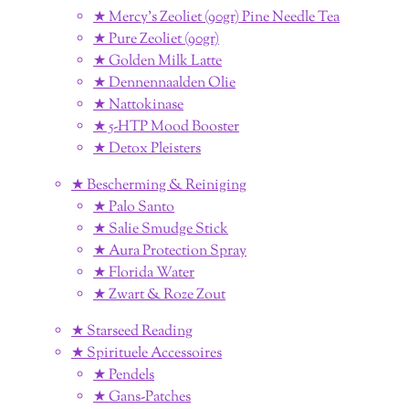
★ Mercy's Zeoliet (90gr) Pine Needle Tea
★ Pure Zeoliet (90gr)
★ Golden Milk Latte
★ Dennennaalden Olie
★ Nattokinase
★ 5-HTP Mood Booster
★ Detox Pleisters
★ Bescherming & Reiniging
★ Palo Santo
★ Salie Smudge Stick
★ Aura Protection Spray
★ Florida Water
★ Zwart & Roze Zout
★ Starseed Reading
★ Spirituele Accessoires
★ Pendels
★ Gans-Patches