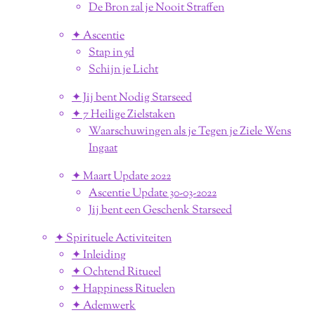
De Bron zal je Nooit Straffen
✦ Ascentie
Stap in 5d
Schijn je Licht
✦ Jij bent Nodig Starseed
✦ 7 Heilige Zielstaken
Waarschuwingen als je Tegen je Ziele Wens
Ingaat
✦ Maart Update 2022
Ascentie Update 30-03-2022
Jij bent een Geschenk Starseed
✦ Spirituele Activiteiten
✦ Inleiding
✦ Ochtend Ritueel
✦ Happiness Rituelen
✦ Ademwerk