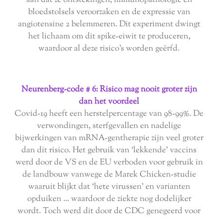
aan dat ze ontstekingen, immunopathologie en
bloedstolsels veroorzaken en de expressie van
angiotensine 2 belemmeren. Dit experiment dwingt
het lichaam om dit spike-eiwit te produceren,
waardoor al deze risico's worden geërfd.
Neurenberg-code # 6: Risico mag nooit groter zijn
dan het voordeel
Covid-19 heeft een herstelpercentage van 98-99%. De
verwondingen, sterfgevallen en nadelige
bijwerkingen van mRNA-gentherapie zijn veel groter
dan dit risico. Het gebruik van ‘lekkende’ vaccins
werd door de VS en de EU verboden voor gebruik in
de landbouw vanwege de Marek Chicken-studie
waaruit blijkt dat ‘hete virussen’ en varianten
opduiken ... waardoor de ziekte nog dodelijker
wordt. Toch werd dit door de CDC genegeerd voor