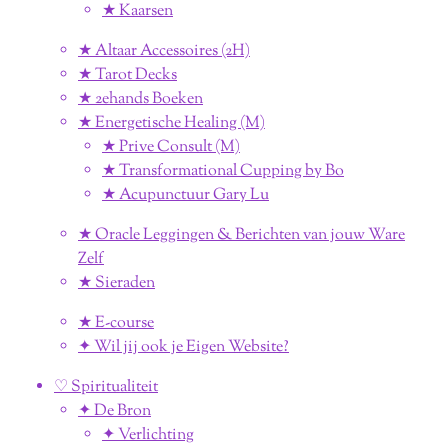
★ Kaarsen
★ Altaar Accessoires (2H)
★ Tarot Decks
★ 2ehands Boeken
★ Energetische Healing (M)
★ Prive Consult (M)
★ Transformational Cupping by Bo
★ Acupunctuur Gary Lu
★ Oracle Leggingen & Berichten van jouw Ware
Zelf
★ Sieraden
★ E-course
✦ Wil jij ook je Eigen Website?
♡ Spiritualiteit
✦ De Bron
✦ Verlichting