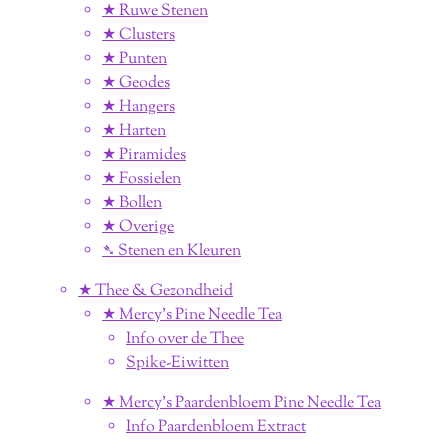
★ Ruwe Stenen
★ Clusters
★ Punten
★ Geodes
★ Hangers
★ Harten
★ Piramides
★ Fossielen
★ Bollen
★ Overige
➴ Stenen en Kleuren
★ Thee & Gezondheid
★ Mercy's Pine Needle Tea
Info over de Thee
Spike-Eiwitten
★ Mercy's Paardenbloem Pine Needle Tea
Info Paardenbloem Extract