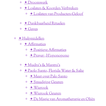
✦ Droomwerk
✦ Loslaten & Koorden Verbreken
✦ Loslaten van Producten-Geloof
✦ Dankbaarheid Rituelen
✦ Gaves
✦ Hulpmidellen
✦ Affirmaties
✦ Positieve Affirmaties
✦ Prayer ; H'oponopono
✦ Mudra's & Mantra's
✦ Paolo Santo, Florida Water & Salie
✦ Meer over Palo Santo
✦ Smudging Geuren
✦ Wierook
✦ Wierook Geuren
✦ De Magie van Aromatherapie en Oliën