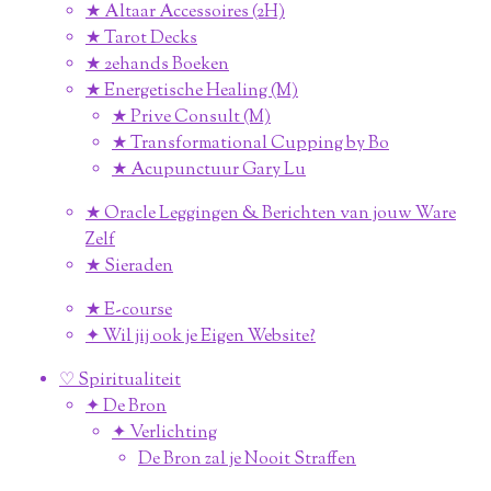
★ Altaar Accessoires (2H)
★ Tarot Decks
★ 2ehands Boeken
★ Energetische Healing (M)
★ Prive Consult (M)
★ Transformational Cupping by Bo
★ Acupunctuur Gary Lu
★ Oracle Leggingen & Berichten van jouw Ware
Zelf
★ Sieraden
★ E-course
✦ Wil jij ook je Eigen Website?
♡ Spiritualiteit
✦ De Bron
✦ Verlichting
De Bron zal je Nooit Straffen