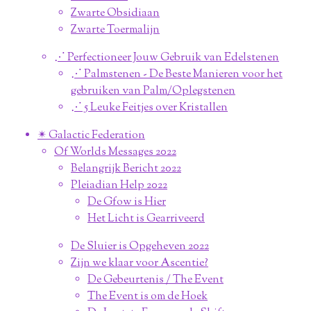
Zwarte Obsidiaan
Zwarte Toermalijn
⋰ Perfectioneer Jouw Gebruik van Edelstenen
⋰ Palmstenen - De Beste Manieren voor het
gebruiken van Palm/Oplegstenen
⋰ 5 Leuke Feitjes over Kristallen
✴︎ Galactic Federation
Of Worlds Messages 2022
Belangrijk Bericht 2022
Pleiadian Help 2022
De Gfow is Hier
Het Licht is Gearriveerd
De Sluier is Opgeheven 2022
Zijn we klaar voor Ascentie?
De Gebeurtenis / The Event
The Event is om de Hoek