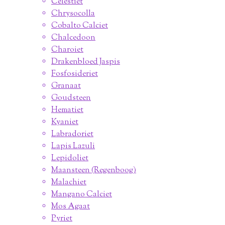
Celestiet
Chrysocolla
Cobalto Calciet
Chalcedoon
Charoiet
Drakenbloed Jaspis
Fosfosideriet
Granaat
Goudsteen
Hematiet
Kyaniet
Labradoriet
Lapis Lazuli
Lepidoliet
Maansteen (Regenboog)
Malachiet
Mangano Calciet
Mos Agaat
Pyriet