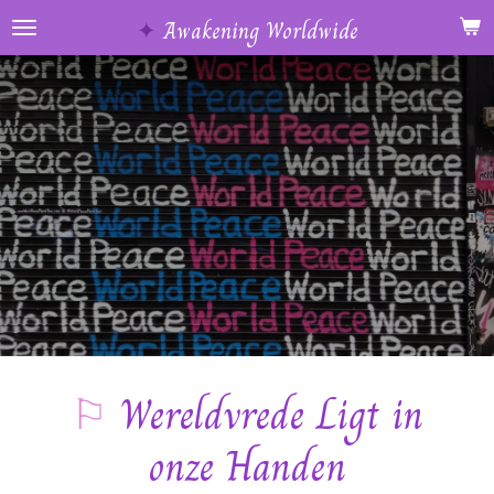
Ga
✦
Awakening Worldwide
direct
naar
de
hoofdinhoud
⚐
Wereldvrede Ligt in
onze Handen