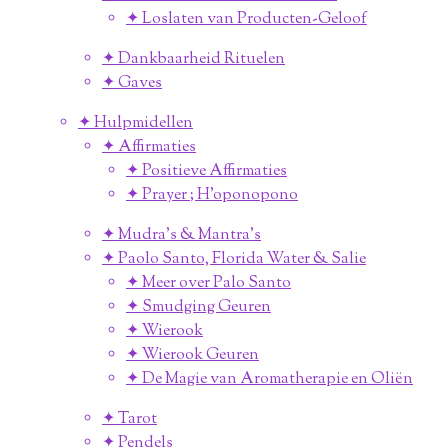
✦ Loslaten van Producten-Geloof
✦ Dankbaarheid Rituelen
✦ Gaves
✦ Hulpmidellen
✦ Affirmaties
✦ Positieve Affirmaties
✦ Prayer ; H'oponopono
✦ Mudra's & Mantra's
✦ Paolo Santo, Florida Water & Salie
✦ Meer over Palo Santo
✦ Smudging Geuren
✦ Wierook
✦ Wierook Geuren
✦ De Magie van Aromatherapie en Oliën
✦ Tarot
✦ Pendels