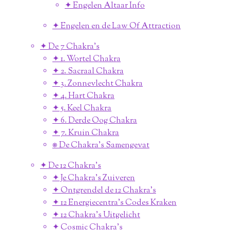
✦ Engelen Altaar Info
✦ Engelen en de Law Of Attraction
✦ De 7 Chakra's
✦ 1. Wortel Chakra
✦ 2. Sacraal Chakra
✦ 3. Zonnevlecht Chakra
✦ 4. Hart Chakra
✦ 5. Keel Chakra
✦ 6. Derde Oog Chakra
✦ 7. Kruin Chakra
⎈ De Chakra's Samengevat
✦ De 12 Chakra's
✦ Je Chakra's Zuiveren
✦ Ontgrendel de 12 Chakra's
✦ 12 Energiecentra's Codes Kraken
✦ 12 Chakra's Uitgelicht
✦ Cosmic Chakra's