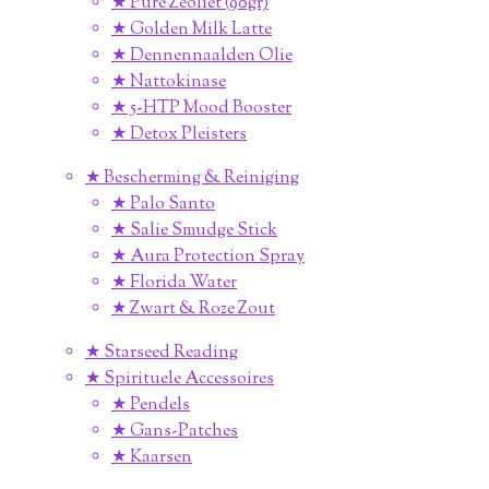
★ Pure Zeoliet (90gr)
★ Golden Milk Latte
★ Dennennaalden Olie
★ Nattokinase
★ 5-HTP Mood Booster
★ Detox Pleisters
★ Bescherming & Reiniging
★ Palo Santo
★ Salie Smudge Stick
★ Aura Protection Spray
★ Florida Water
★ Zwart & Roze Zout
★ Starseed Reading
★ Spirituele Accessoires
★ Pendels
★ Gans-Patches
★ Kaarsen