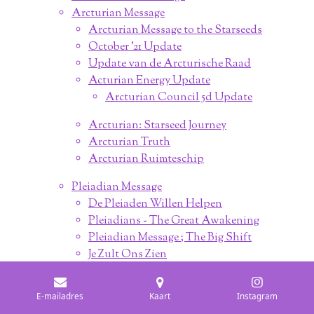
Arcturian Message
Arcturian Message to the Starseeds
October '21 Update
Update van de Arcturische Raad
Acturian Energy Update
Arcturian Council 5d Update
Arcturian: Starseed Journey
Arcturian Truth
Arcturian Ruimteschip
Pleiadian Message
De Pleiaden Willen Helpen
Pleiadians - The Great Awakening
Pleiadian Message ; The Big Shift
Je Zult Ons Zien
Pleiadians - New Dawning
Pleiadian Self Healing Prophecy
E-mailadres
Kaart
Instagram
Pleiadian Healing