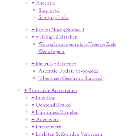
✦ Ascentie
Stap in 5d
Schijn je Licht
✦ Jij bent Nodig Starseed
✦ 7 Heilige Zielstaken
Waarschuwingen als je Tegen je Ziele
Wens Ingaat
✦ Maart Update 2022
Ascentie Update 30-03-2022
Jij bent een Geschenk Starseed
✦ Spirituele Activiteiten
✦ Inleiding
✦ Ochtend Ritueel
✦ Happiness Rituelen
✦ Ademwerk
✦ Droomwerk
✦ Loslaten & Koorden Verbreken