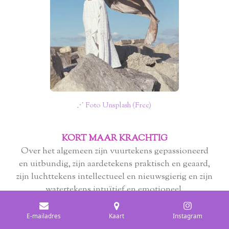
⋰ Foto Unsplash (Free)
KORT MAAR KRACHTIG
Over het algemeen zijn vuurtekens gepassioneerd
en uitbundig, zijn aardetekens praktisch en geaard,
zijn luchttekens intellectueel en nieuwsgierig en zijn
watertekens intuïtief en emotioneel.
E-mailadres
Kaart
Instagram
DE STERRENBEELDEN &