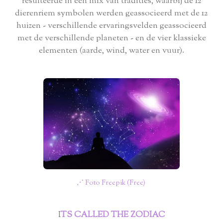
resulteerde in een mix van tradities, waarbij de 12
dierenriem symbolen werden geassocieerd met de 12
huizen - verschillende ervaringsvelden geassocieerd
met de verschillende planeten - en de vier klassieke
elementen (aarde, wind, water en vuur).
⋰ Foto Freepik (Free)
I
TS CALLED THE ZODIAC