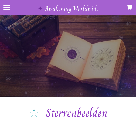
Ga
✦
Awakening Worldwide
direct
naar
de
hoofdinhoud
☆
Sterrenbeelden