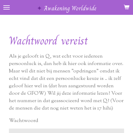
Ga
✦
Awakening Worldwide
direct
naar
de
Wachtwoord vereist
hoofdinhoud
Als je gelooft in Q, wat echt voor iedereen
persoonluck is, dan heb ik hier ook informatie over.
Maar wil dit niet bij mensen "opdringen" omdat ik
echt vind dat dit een persoonlucke keuze is .. ik zelf
geloof hier wel in (dat hun aangestuurd worden
door de GFOW) Wil jij deze informatie lezen? Voer
het nummer in dat geassocieerd word met Q? (Voor
de mensen die dat nog niet weten het is 17 hihi)
Wachtwoord