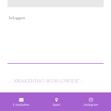
Inloggen
⋰
AWAKENING-WORLDWIDE
⋱
E-mailadres
Kaart
Instagram