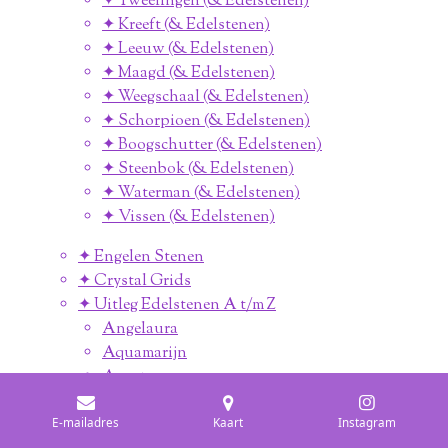
✦ Tweelingen (& Edelstenen)
✦ Kreeft (& Edelstenen)
✦ Leeuw (& Edelstenen)
✦ Maagd (& Edelstenen)
✦ Weegschaal (& Edelstenen)
✦ Schorpioen (& Edelstenen)
✦ Boogschutter (& Edelstenen)
✦ Steenbok (& Edelstenen)
✦ Waterman (& Edelstenen)
✦ Vissen (& Edelstenen)
✦ Engelen Stenen
✦ Crystal Grids
✦ Uitleg Edelstenen A t/m Z
Angelaura
Aquamarijn
Agaat
Amazoniet
Aragoniet
E-mailadres
Kaart
Instagram