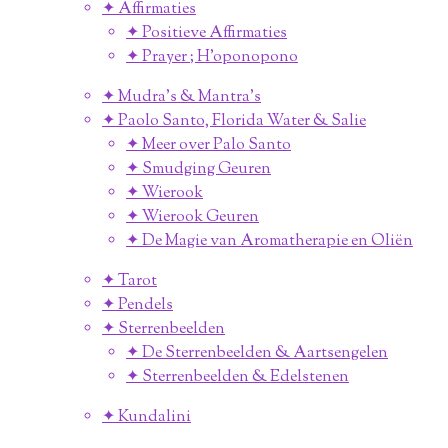
✦ Affirmaties
✦ Positieve Affirmaties
✦ Prayer ; H'oponopono
✦ Mudra's & Mantra's
✦ Paolo Santo, Florida Water & Salie
✦ Meer over Palo Santo
✦ Smudging Geuren
✦ Wierook
✦ Wierook Geuren
✦ De Magie van Aromatherapie en Oliën
✦ Tarot
✦ Pendels
✦ Sterrenbeelden
✦ De Sterrenbeelden & Aartsengelen
✦ Sterrenbeelden & Edelstenen
✦ Kundalini