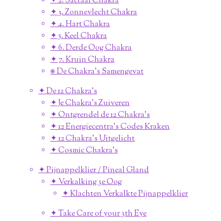
✦ 2. Sacraal Chakra
✦ 3. Zonnevlecht Chakra
✦ 4. Hart Chakra
✦ 5. Keel Chakra
✦ 6. Derde Oog Chakra
✦ 7. Kruin Chakra
⎈ De Chakra's Samengevat
✦ De 12 Chakra's
✦ Je Chakra's Zuiveren
✦ Ontgrendel de 12 Chakra's
✦ 12 Energiecentra's Codes Kraken
✦ 12 Chakra's Uitgelicht
✦ Cosmic Chakra's
✦ Pijnappelklier / Pineal Gland
✦ Verkalking 3e Oog
✦ Klachten Verkalkte Pijnappelklier
✦ Take Care of your 3th Eye