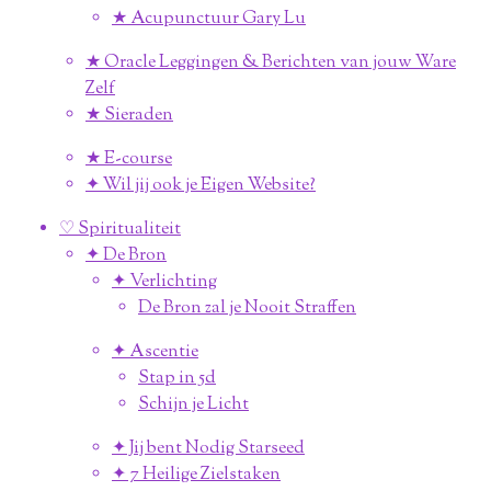
★ Acupunctuur Gary Lu
★ Oracle Leggingen & Berichten van jouw Ware
Zelf
★ Sieraden
★ E-course
✦ Wil jij ook je Eigen Website?
♡ Spiritualiteit
✦ De Bron
✦ Verlichting
De Bron zal je Nooit Straffen
✦ Ascentie
Stap in 5d
Schijn je Licht
✦ Jij bent Nodig Starseed
✦ 7 Heilige Zielstaken