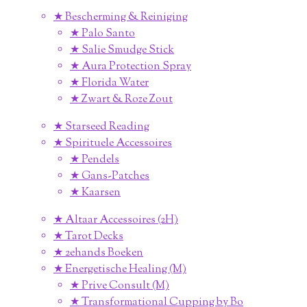
★ Bescherming & Reiniging
★ Palo Santo
★ Salie Smudge Stick
★ Aura Protection Spray
★ Florida Water
★ Zwart & Roze Zout
★ Starseed Reading
★ Spirituele Accessoires
★ Pendels
★ Gans-Patches
★ Kaarsen
★ Altaar Accessoires (2H)
★ Tarot Decks
★ 2ehands Boeken
★ Energetische Healing (M)
★ Prive Consult (M)
★ Transformational Cupping by Bo