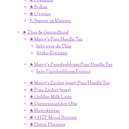
★ Fossielen
★ Bollen
★ Overige
➴ Stenen en Kleuren
★ Thee & Gezondheid
★ Mercy's Pine Needle Tea
Info over de Thee
Spike-Eiwitten
★ Mercy's Paardenbloem Pine Needle Tea
Info Paardenbloem Extract
★ Mercy's Zeoliet (90gr) Pine Needle Tea
★ Pure Zeoliet (90gr)
★ Golden Milk Latte
★ Dennennaalden Olie
★ Nattokinase
★ 5-HTP Mood Booster
★ Detox Pleisters