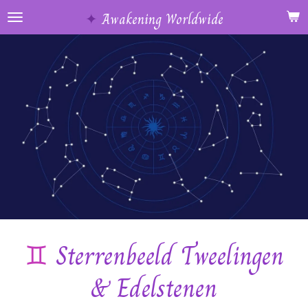
Ga
✦
Awakening Worldwide
direct
naar
de
hoofdinhoud
♊️
Sterrenbeeld Tweelingen
& Edelstenen