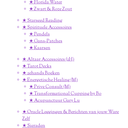
★ Florida Water
★ Zwart & Roze Zout
★ Starseed Reading
★ Spirituele Accessoires
★ Pendels
★ Gans-Patches
★ Kaarsen
★ Altaar Accessoires (2H)
★ Tarot Decks
★ 2ehands Boeken
★ Energetische Healing (M)
★ Prive Consult (M)
★ Transformational Cupping by Bo
★ Acupunctuur Gary Lu
★ Oracle Leggingen & Berichten van jouw Ware
Zelf
★ Sieraden