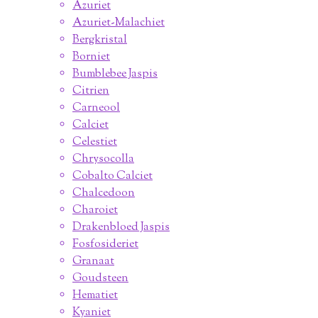
Azuriet
Azuriet-Malachiet
Bergkristal
Borniet
Bumblebee Jaspis
Citrien
Carneool
Calciet
Celestiet
Chrysocolla
Cobalto Calciet
Chalcedoon
Charoiet
Drakenbloed Jaspis
Fosfosideriet
Granaat
Goudsteen
Hematiet
Kyaniet