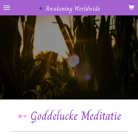
Ga
✦
Awakening Worldwide
direct
naar
de
hoofdinhoud
➵
Goddelucke Meditatie