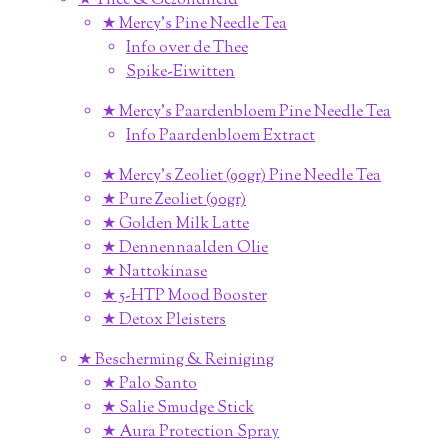
★ Thee & Gezondheid
★ Mercy's Pine Needle Tea
Info over de Thee
Spike-Eiwitten
★ Mercy's Paardenbloem Pine Needle Tea
Info Paardenbloem Extract
★ Mercy's Zeoliet (90gr) Pine Needle Tea
★ Pure Zeoliet (90gr)
★ Golden Milk Latte
★ Dennennaalden Olie
★ Nattokinase
★ 5-HTP Mood Booster
★ Detox Pleisters
★ Bescherming & Reiniging
★ Palo Santo
★ Salie Smudge Stick
★ Aura Protection Spray