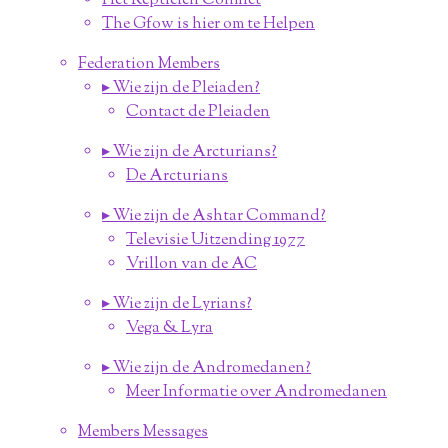
Het Reptielen Conflict
The Gfow is hier om te Helpen
Federation Members
▸ Wie zijn de Pleiaden?
Contact de Pleiaden
▸ Wie zijn de Arcturians?
De Arcturians
▸ Wie zijn de Ashtar Command?
Televisie Uitzending 1977
Vrillon van de AC
▸ Wie zijn de Lyrians?
Vega & Lyra
▸ Wie zijn de Andromedanen?
Meer Informatie over Andromedanen
Members Messages