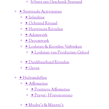
Jij bent een Geschenk Starseed
✦ Spirituele Activiteiten
✦ Inleiding
✦ Ochtend Ritueel
✦ Happiness Rituelen
✦ Ademwerk
✦ Droomwerk
✦ Loslaten & Koorden Verbreken
✦ Loslaten van Producten-Geloof
✦ Dankbaarheid Rituelen
✦ Gaves
✦ Hulpmidellen
✦ Affirmaties
✦ Positieve Affirmaties
✦ Prayer ; H'oponopono
✦ Mudra's & Mantra's