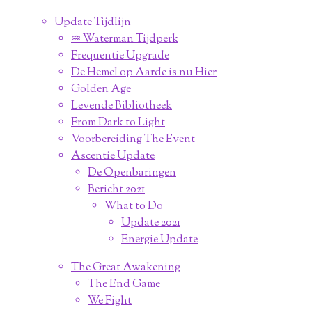
Update Tijdlijn
♒︎ Waterman Tijdperk
Frequentie Upgrade
De Hemel op Aarde is nu Hier
Golden Age
Levende Bibliotheek
From Dark to Light
Voorbereiding The Event
Ascentie Update
De Openbaringen
Bericht 2021
What to Do
Update 2021
Energie Update
The Great Awakening
The End Game
We Fight