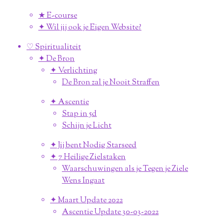
★ E-course
✦ Wil jij ook je Eigen Website?
♡ Spiritualiteit
✦ De Bron
✦ Verlichting
De Bron zal je Nooit Straffen
✦ Ascentie
Stap in 5d
Schijn je Licht
✦ Jij bent Nodig Starseed
✦ 7 Heilige Zielstaken
Waarschuwingen als je Tegen je Ziele
Wens Ingaat
✦ Maart Update 2022
Ascentie Update 30-03-2022