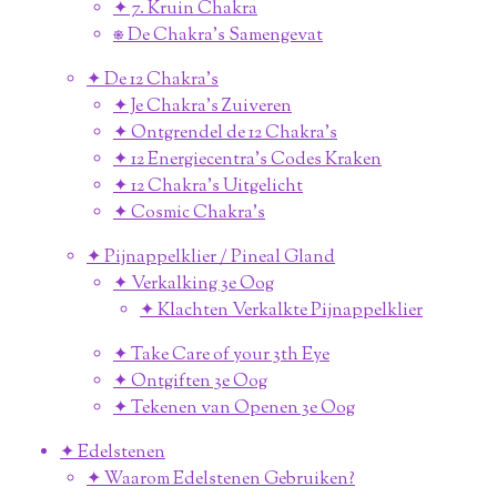
✦ 7. Kruin Chakra
⎈ De Chakra's Samengevat
✦ De 12 Chakra's
✦ Je Chakra's Zuiveren
✦ Ontgrendel de 12 Chakra's
✦ 12 Energiecentra's Codes Kraken
✦ 12 Chakra's Uitgelicht
✦ Cosmic Chakra's
✦ Pijnappelklier / Pineal Gland
✦ Verkalking 3e Oog
✦ Klachten Verkalkte Pijnappelklier
✦ Take Care of your 3th Eye
✦ Ontgiften 3e Oog
✦ Tekenen van Openen 3e Oog
✦ Edelstenen
✦ Waarom Edelstenen Gebruiken?