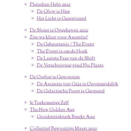
Pleiadian Help 2022
De Gfow is Hier
Het Licht is Gearriveerd
De Sluier is Opgeheven 2022
Zijn we klaar voor Ascentie?
De Gebeurtenis / The Event
The Event is om de Hoek
De Laatste Fase van de Shift
De Verschuiving vind Nu Plaats
De Oorlog is Gewonnen
De Ascentie van Gaia is Onvermijdelijk
De Galactische Poort is Geopend
Je Toekomstige Zelf
The New Golden Age
Goudentijdperk Breekt Aan
Collectief Bewustzijn Maart 2022