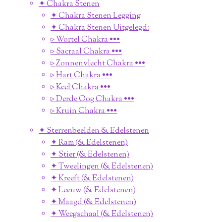
✦ Chakra Stenen
✦ Chakra Stenen Legging
✦ Chakra Stenen Uitgelegd:
▹ Wortel Chakra •••
▹ Sacraal Chakra •••
▹ Zonnenvlecht Chakra •••
▹ Hart Chakra •••
▹ Keel Chakra •••
▹ Derde Oog Chakra •••
▹ Kruin Chakra •••
✦ Sterrenbeelden & Edelstenen
✦ Ram (& Edelstenen)
✦ Stier (& Edelstenen)
✦ Tweelingen (& Edelstenen)
✦ Kreeft (& Edelstenen)
✦ Leeuw (& Edelstenen)
✦ Maagd (& Edelstenen)
✦ Weegschaal (& Edelstenen)