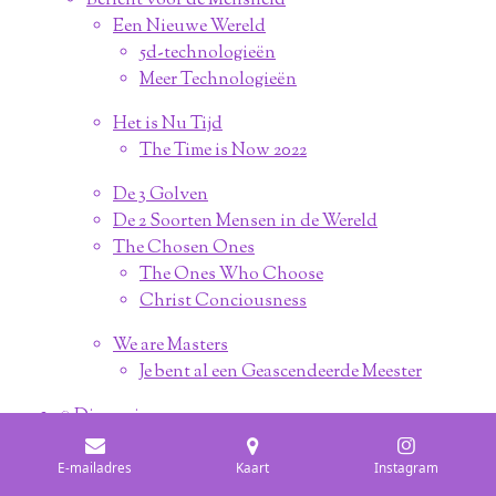
Bericht voor de Mensheid
Een Nieuwe Wereld
5d-technologieën
Meer Technologieën
Het is Nu Tijd
The Time is Now 2022
De 3 Golven
De 2 Soorten Mensen in de Wereld
The Chosen Ones
The Ones Who Choose
Christ Conciousness
We are Masters
Je bent al een Geascendeerde Meester
◌ Dimensies
◦ De 12 Dimensies Uitgelegd
◦ De 27 Dimensies van Bewustzijn
E-mailadres
Kaart
Instagram