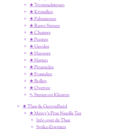
★ Trommelstenen
★ Kristallen
★ Palmstenen
★ Ruwe Stenen
★ Clusters
★ Punten
★ Geodes
★ Hangers
★ Harten
★ Piramides
★ Fossielen
★ Bollen
★ Overige
➴ Stenen en Kleuren
★ Thee & Gezondheid
★ Mercy's Pine Needle Tea
Info over de Thee
Spike-Eiwitten