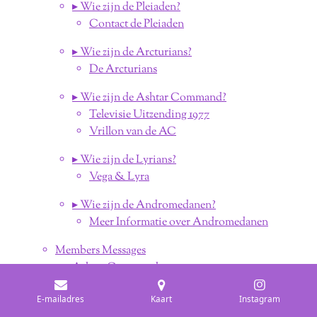
▸ Wie zijn de Pleiaden?
Contact de Pleiaden
▸ Wie zijn de Arcturians?
De Arcturians
▸ Wie zijn de Ashtar Command?
Televisie Uitzending 1977
Vrillon van de AC
▸ Wie zijn de Lyrians?
Vega & Lyra
▸ Wie zijn de Andromedanen?
Meer Informatie over Andromedanen
Members Messages
Ashtar Command
Ashtar - The New Dawn
E-mailadres
Kaart
Instagram
Ashtar Command - Revolutie