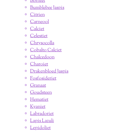
Borniet
Bumblebee Jaspis
Citrien
Carneool
Calciet
Celestiet
Chrysocolla
Cobalto Calciet
Chalcedoon
Charoiet
Drakenbloed Jaspis
Fosfosideriet
Granaat
Goudsteen
Hematiet
Kyaniet
Labradoriet
Lapis Lazuli
Lepidoliet