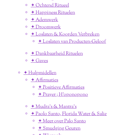
✦ Ochtend Ritueel
✦ Happiness Rituelen
✦ Ademwerk
✦ Droomwerk
✦ Loslaten & Koorden Verbreken
✦ Loslaten van Producten-Geloof
✦ Dankbaarheid Rituelen
✦ Gaves
✦ Hulpmidellen
✦ Affirmaties
✦ Positieve Affirmaties
✦ Prayer ; H'oponopono
✦ Mudra's & Mantra's
✦ Paolo Santo, Florida Water & Salie
✦ Meer over Palo Santo
✦ Smudging Geuren