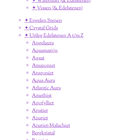
✦ Waterman (& Edelstenen)
✦ Vissen (& Edelstenen)
✦ Engelen Stenen
✦ Crystal Grids
✦ Uitleg Edelstenen A t/m Z
Angelaura
Aquamarijn
Agaat
Amazoniet
Aragoniet
Aqua Aura
Atlantic Aura
Amethist
Apofylliet
Apatiet
Azuriet
Azuriet-Malachiet
Bergkristal