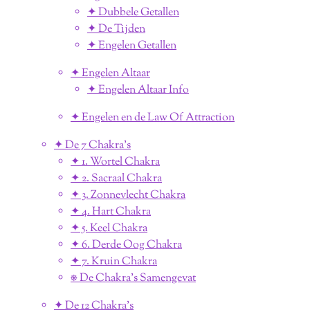
✦ Dubbele Getallen
✦ De Tijden
✦ Engelen Getallen
✦ Engelen Altaar
✦ Engelen Altaar Info
✦ Engelen en de Law Of Attraction
✦ De 7 Chakra's
✦ 1. Wortel Chakra
✦ 2. Sacraal Chakra
✦ 3. Zonnevlecht Chakra
✦ 4. Hart Chakra
✦ 5. Keel Chakra
✦ 6. Derde Oog Chakra
✦ 7. Kruin Chakra
⎈ De Chakra's Samengevat
✦ De 12 Chakra's