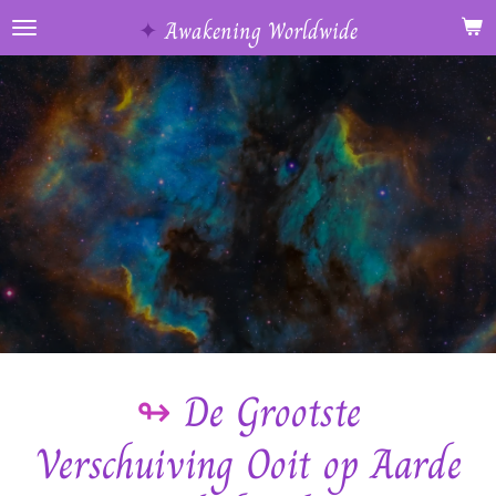
Ga
✦
Awakening Worldwide
direct
naar
de
hoofdinhoud
↬
De Grootste
Verschuiving Ooit op Aarde