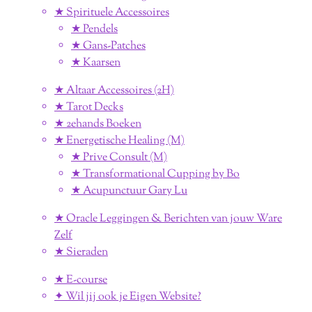
★ Spirituele Accessoires
★ Pendels
★ Gans-Patches
★ Kaarsen
★ Altaar Accessoires (2H)
★ Tarot Decks
★ 2ehands Boeken
★ Energetische Healing (M)
★ Prive Consult (M)
★ Transformational Cupping by Bo
★ Acupunctuur Gary Lu
★ Oracle Leggingen & Berichten van jouw Ware
Zelf
★ Sieraden
★ E-course
✦ Wil jij ook je Eigen Website?