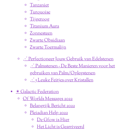
Tanzaniet
Turquoise
Tijgeroog
Titanium Aura
Zonnesteen
Zwarte Obsidiaan
Zwarte Toermalijn
⋰ Perfectioneer Jouw Gebruik van Edelstenen
⋰ Palmstenen - De Beste Manieren voor het
gebruiken van Palm/Oplegstenen
⋰ 5 Leuke Feitjes over Kristallen
✴︎ Galactic Federation
Of Worlds Messages 2022
Belangrijk Bericht 2022
Pleiadian Help 2022
De Gfow is Hier
Het Licht is Gearriveerd