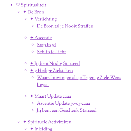
♡ Spiritualiteit
✦ De Bron
✦ Verlichting
De Bron zal je Nooit Straffen
✦ Ascentie
Stap in 5d
Schijn je Licht
✦ Jij bent Nodig Starseed
✦ 7 Heilige Zielstaken
Waarschuwingen als je Tegen je Ziele Wens
Ingaat
✦ Maart Update 2022
Ascentie Update 30-03-2022
Jij bent een Geschenk Starseed
✦ Spirituele Activiteiten
✦ Inleiding