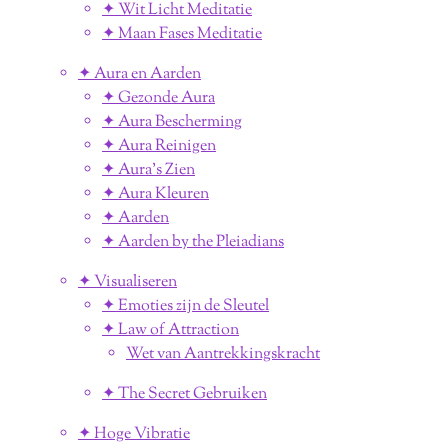
✦ Wit Licht Meditatie
✦ Maan Fases Meditatie
✦ Aura en Aarden
✦ Gezonde Aura
✦ Aura Bescherming
✦ Aura Reinigen
✦ Aura's Zien
✦ Aura Kleuren
✦ Aarden
✦ Aarden by the Pleiadians
✦ Visualiseren
✦ Emoties zijn de Sleutel
✦ Law of Attraction
Wet van Aantrekkingskracht
✦ The Secret Gebruiken
✦ Hoge Vibratie