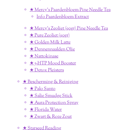
★ Mercy's Paardenbloem Pine Needle Tea
Info Paardenbloem Extract
★ Mercy's Zeoliet (90gr) Pine Needle Tea
★ Pure Zeoliet (90gr)
★ Golden Milk Latte
★ Dennennaalden Olie
★ Nattokinase
★ 5-HTP Mood Booster
★ Detox Pleisters
★ Bescherming & Reiniging
★ Palo Santo
★ Salie Smudge Stick
★ Aura Protection Spray
★ Florida Water
★ Zwart & Roze Zout
★ Starseed Reading