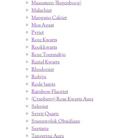
Maansteen (Regenboog)
Malachiet
Mangano Calciet
Mos Agaat
Pyriet
Roze Kwarts
Rookkwarts
Roze Toermalijn
Rutiel Kwarts
Rhodoniet
Robijn
Rode Jaspis
Rainbow Fluoriet
(Cranberry) Rose Kwarts Aura
Seleniet
Spirit Quartz
Sneeuwvlok Obsidiaan
Septarie
Tangerine Aura