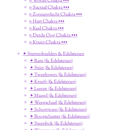
▹ Wortel Chakra •••
▹ Sacraal Chakra •••
▹ Zonnenvlecht Chakra •••
▹ Hart Chakra •••
▹ Keel Chakra •••
▹ Derde Oog Chakra •••
▹ Kruin Chakra •••
✦ Sterrenbeelden & Edelstenen
✦ Ram (& Edelstenen)
✦ Stier (& Edelstenen)
✦ Tweelingen (& Edelstenen)
✦ Kreeft (& Edelstenen)
✦ Leeuw (& Edelstenen)
✦ Maagd (& Edelstenen)
✦ Weegschaal (& Edelstenen)
✦ Schorpioen (& Edelstenen)
✦ Boogschutter (& Edelstenen)
✦ Steenbok (& Edelstenen)