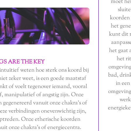
moet her
sluit
koorden 
het gene
kunt dit 
aanpasse
het gaat 
het ri
GS ARE THE KEY
omgeving
tuïtief weten hoe sterk ons ​​koord bij
bad, drin
niet zeker weet, is een goede maatstaf
in een
enkt of voelt tegenover iemand, vooral
omgeving.
f, manipulatief of angstig zijn. Onze
werkt
 gegenereerd vanuit onze chakra's of
energieke
ze verbindingen onevenwichtig zijn,
ptreden. Onze etherische koorden
it onze chakra's of energiecentra.