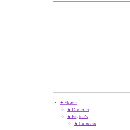
✦ Home
★ Doneren
★ Pagina’s
★ fotosssss