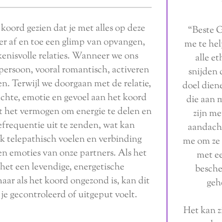
 koord gezien dat je met alles op deze
“Beste G
er af en toe een glimp van opvangen,
me te hel
kenisvolle relaties. Wanneer we ons
alle e
ersoon, vooral romantisch, activeren
snijden 
n. Terwijl we doorgaan met de relatie,
doel diene
achte, emotie en gevoel aan het koord
die aan m
t het vermogen om energie te delen en
zijn me
requentie uit te zenden, wat kan
aandacht
 telepathisch voelen en verbinding
me om ze 
 emoties van onze partners. Als het
met ee
 het een levendige, energetische
besche
aar als het koord ongezond is, kan dit
geh
 je gecontroleerd of uitgeput voelt.
Het kan z