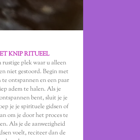
ET KNIP RITUEEL
 rustige plek waar u alleen
 en niet gestoord. Begin met
m te ontspannen en een paar
iep adem te halen. Als je
ntspannen bent, sluit je je
ep je je spirituele gidsen of
an om je door het proces te
en. Als je de aanwezigheid
idsen voelt, reciteer dan de