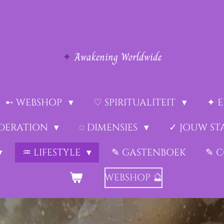
✦
Awakening Worldwide
➸ WEBSHOP
♡ SPIRITUALITEIT
✦ 
EDERATION
◌ DIMENSIES
✓ JOUW ST
♒︎ LIFESTYLE
✎ GASTENBOEK
✎ 
WEBSHOP 🔮