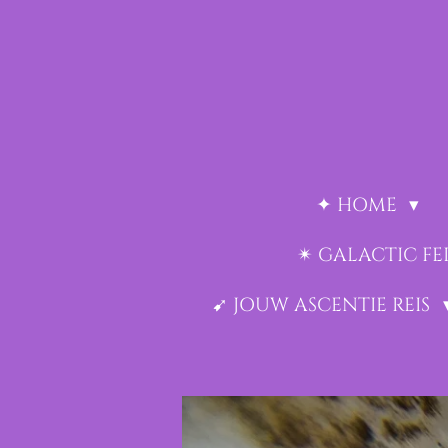
Ga
direct
naar
de
hoofdinhoud
✦ HOME
✴︎ GALACTIC F
➹ JOUW ASCENTIE REIS