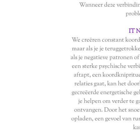
Wanneer deze verbindin
probl
IT 
We creëren constant koorde
maar als je je teruggetrokk
als je negatieve patronen of
een sterke psychische verb
aftapt, een koordknipritue
relaties gaat, kan het do
gecreëerde energetische g
je helpen om verder te g
ontvangen. Door het snoer
opladen, een gevoel van rus
ka