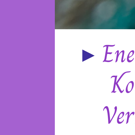
▸
Ene
Ko
Ver