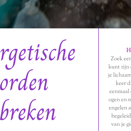
rgetische
H
Zoek een
kunt zijn
orden
je lichaa
keer d
eenmaal o
breken
ogen en ro
engelen a
begeleid
van je g