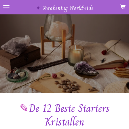
Ga
✦
Awakening Worldwide
direct
naar
de
hoofdinhoud
✎
De 12 Beste Starters
Kristallen