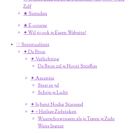
Zelf
★ Sieraden
★ E-course
✦ Wil jij ook je Eigen Website?
♡ Spiritualiteit
✦ De Bron
✦ Verlichting
De Bron zal je Nooit Straffen
✦ Ascentie
Stap in 5d
Schijn je Licht
✦ Jij bent Nodig Starseed
✦ 7 Heilige Zielstaken
Waarschuwingen als je Tegen je Ziele
Wens Ingaat