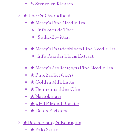
➴ Stenen en Kleuren
★ Thee & Gezondheid
★ Mercy's Pine Needle Tea
Info over de Thee
Spike-Eiwitten
★ Mercy's Paardenbloem Pine Needle Tea
Info Paardenbloem Extract
★ Mercy's Zeoliet (90gr) Pine Needle Tea
★ Pure Zeoliet (90gr)
★ Golden Milk Latte
★ Dennennaalden Olie
★ Nattokinase
★ 5-HTP Mood Booster
★ Detox Pleisters
★ Bescherming & Reiniging
★ Palo Santo