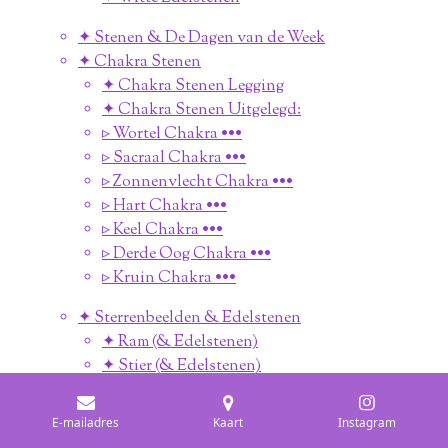
✦ Stenen & De Dagen van de Week
✦ Chakra Stenen
✦ Chakra Stenen Legging
✦ Chakra Stenen Uitgelegd:
▹ Wortel Chakra •••
▹ Sacraal Chakra •••
▹ Zonnenvlecht Chakra •••
▹ Hart Chakra •••
▹ Keel Chakra •••
▹ Derde Oog Chakra •••
▹ Kruin Chakra •••
✦ Sterrenbeelden & Edelstenen
✦ Ram (& Edelstenen)
✦ Stier (& Edelstenen)
✦ Tweelingen (& Edelstenen)
✦ Kreeft (& Edelstenen)
E-mailadres
Kaart
Instagram
✦ Leeuw (& Edelstenen)