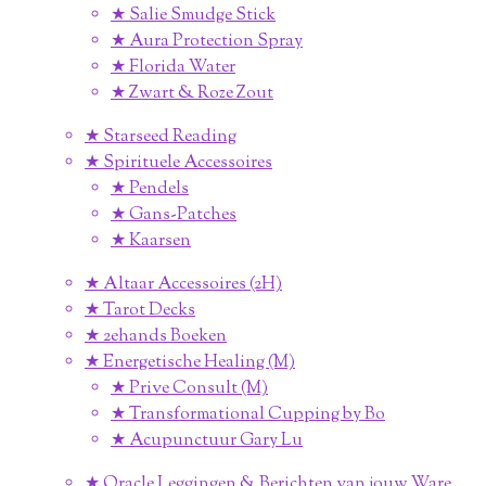
★ Salie Smudge Stick
★ Aura Protection Spray
★ Florida Water
★ Zwart & Roze Zout
★ Starseed Reading
★ Spirituele Accessoires
★ Pendels
★ Gans-Patches
★ Kaarsen
★ Altaar Accessoires (2H)
★ Tarot Decks
★ 2ehands Boeken
★ Energetische Healing (M)
★ Prive Consult (M)
★ Transformational Cupping by Bo
★ Acupunctuur Gary Lu
★ Oracle Leggingen & Berichten van jouw Ware