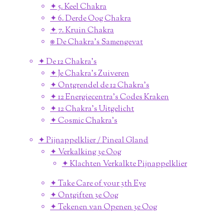
✦ 5. Keel Chakra
✦ 6. Derde Oog Chakra
✦ 7. Kruin Chakra
⎈ De Chakra's Samengevat
✦ De 12 Chakra's
✦ Je Chakra's Zuiveren
✦ Ontgrendel de 12 Chakra's
✦ 12 Energiecentra's Codes Kraken
✦ 12 Chakra's Uitgelicht
✦ Cosmic Chakra's
✦ Pijnappelklier / Pineal Gland
✦ Verkalking 3e Oog
✦ Klachten Verkalkte Pijnappelklier
✦ Take Care of your 3th Eye
✦ Ontgiften 3e Oog
✦ Tekenen van Openen 3e Oog