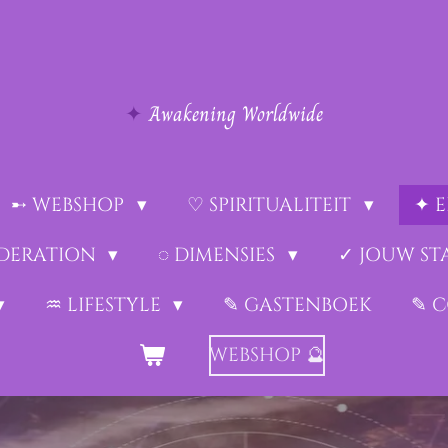
✦
Awakening Worldwide
➸ WEBSHOP
♡ SPIRITUALITEIT
✦ 
EDERATION
◌ DIMENSIES
✓ JOUW ST
♒︎ LIFESTYLE
✎ GASTENBOEK
✎ 
WEBSHOP 🔮