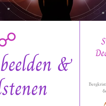
☍
S
De
nbeelden &
lstenen
Bergkris
&