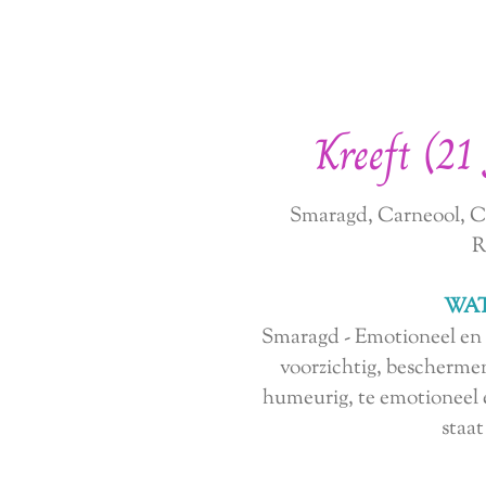
Kreeft (21 
Smaragd, Carneool, 
R
WAT
Smaragd
- Emotioneel en l
voorzichtig, bescherme
humeurig, te emotioneel 
staat