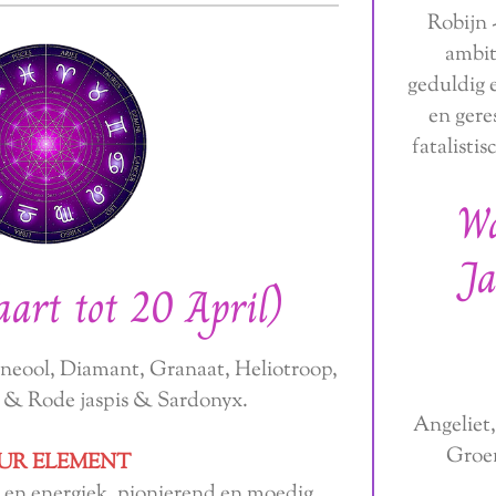
Robijn 
ambit
geduldig 
en gere
fatalisti
W
Ja
art tot 20 April)
neool, Diamant, Granaat, Heliotroop,
 & Rode jaspis & Sardonyx.
Angeliet
Groen
UR ELEMENT
k en energiek, pionierend en moedig,