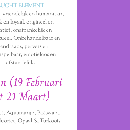
LUCHT ELEMENT
- vriendelijk en humanitair,
jk en loyaal, origineel en
ntief, onafhankelijk en
ctueel. Onbehandelbaar en
gendraads, pervers en
spelbaar, emotieloos en
afstandelijk.
en (19 Februari
ot 21 Maart)
t, Aquamarijn, Botswana
luoriet, Opaal & Turkoois.