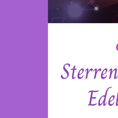
Sterre
Ede