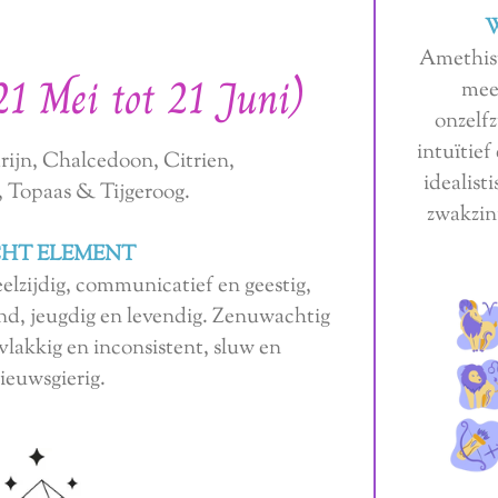
Amethis
21 Mei tot 21 Juni)
mee
onzelf
intuïtief
ijn, Chalcedoon, Citrien,
idealist
, Topaas & Tijgeroog.
zwakzin
HT ELEMENT
elzijdig, communicatief en geestig,
end, jeugdig en levendig. Zenuwachtig
lakkig en inconsistent, sluw en
ieuwsgierig.