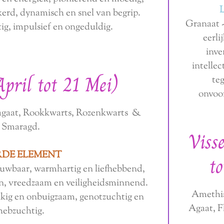
kerd, dynamisch en snel van begrip.
Granaat
tig, impulsief en ongeduldig.
eerli
inve
intelle
April tot 21 Mei)
te
onvoor
sagaat, Rookkwarts, Rozenkwarts &
Smaragd.
Viss
DE ELEMENT
t
rouwbaar, warmhartig en liefhebbend,
n, vreedzaam en veiligheidsminnend.
Amethis
okkig en onbuigzaam, genotzuchtig en
Agaat, F
hebzuchtig.