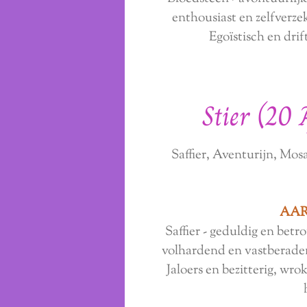
enthousiast en zelfverze
Egoïstisch en drif
Stier (20 
Saffier, Aventurijn, Mo
AAR
Saffier - geduldig en bet
volhardend en vastberade
Jaloers en bezitterig, wr