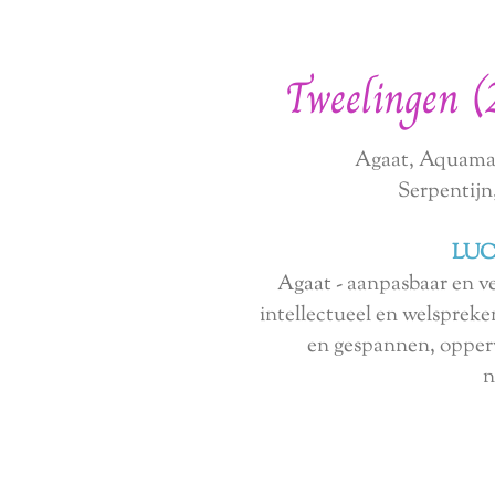
Tweelingen (
Agaat, Aquamar
Serpentijn
LUC
Agaat
- aanpasbaar en ve
intellectueel en welsprek
en gespannen, opperv
n