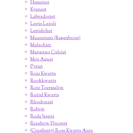
Hematiet
Kyaniet
Labradoriet
Lapis Lazuli
Lepidoliet
Maansteen (Regenboog)
Malachiet
Mangano Calciet
Mos Agaat
Pyriet
Roze Kwarts
Rookkwarts
Roze Toermalijn
Rutiel Kwarts
Rhodoniet
Robijn
Rode Jaspis
Rainbow Fluoriet
(Cranberry) Rose Kwarts Aura