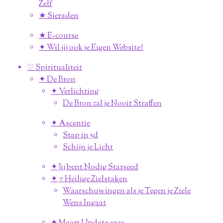
Zelf
★ Sieraden
★ E-course
✦ Wil jij ook je Eigen Website?
♡ Spiritualiteit
✦ De Bron
✦ Verlichting
De Bron zal je Nooit Straffen
✦ Ascentie
Stap in 5d
Schijn je Licht
✦ Jij bent Nodig Starseed
✦ 7 Heilige Zielstaken
Waarschuwingen als je Tegen je Ziele
Wens Ingaat