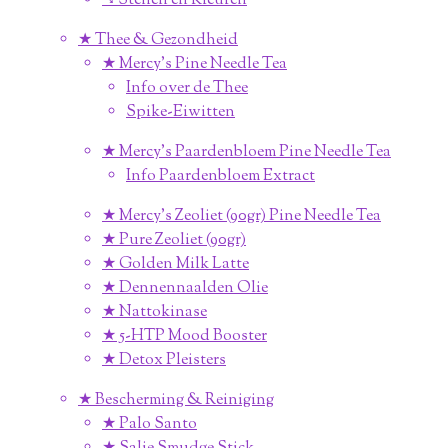
➴ Stenen en Kleuren
★ Thee & Gezondheid
★ Mercy's Pine Needle Tea
Info over de Thee
Spike-Eiwitten
★ Mercy's Paardenbloem Pine Needle Tea
Info Paardenbloem Extract
★ Mercy's Zeoliet (90gr) Pine Needle Tea
★ Pure Zeoliet (90gr)
★ Golden Milk Latte
★ Dennennaalden Olie
★ Nattokinase
★ 5-HTP Mood Booster
★ Detox Pleisters
★ Bescherming & Reiniging
★ Palo Santo