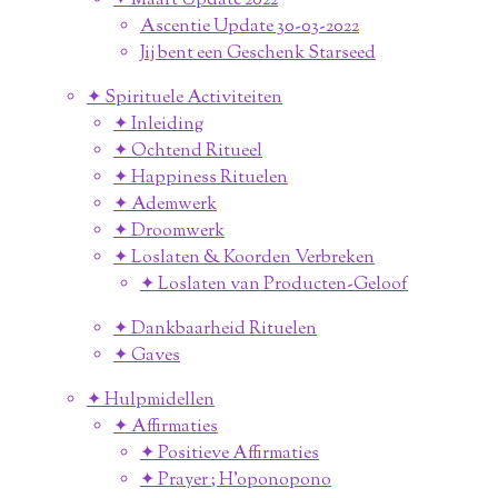
✦ Maart Update 2022
Ascentie Update 30-03-2022
Jij bent een Geschenk Starseed
✦ Spirituele Activiteiten
✦ Inleiding
✦ Ochtend Ritueel
✦ Happiness Rituelen
✦ Ademwerk
✦ Droomwerk
✦ Loslaten & Koorden Verbreken
✦ Loslaten van Producten-Geloof
✦ Dankbaarheid Rituelen
✦ Gaves
✦ Hulpmidellen
✦ Affirmaties
✦ Positieve Affirmaties
✦ Prayer ; H'oponopono