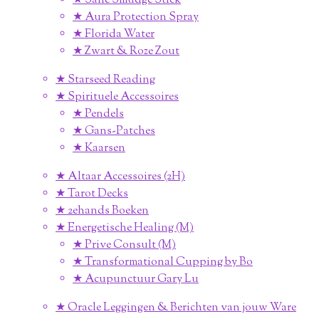
★ Salie Smudge Stick
★ Aura Protection Spray
★ Florida Water
★ Zwart & Roze Zout
★ Starseed Reading
★ Spirituele Accessoires
★ Pendels
★ Gans-Patches
★ Kaarsen
★ Altaar Accessoires (2H)
★ Tarot Decks
★ 2ehands Boeken
★ Energetische Healing (M)
★ Prive Consult (M)
★ Transformational Cupping by Bo
★ Acupunctuur Gary Lu
★ Oracle Leggingen & Berichten van jouw Ware