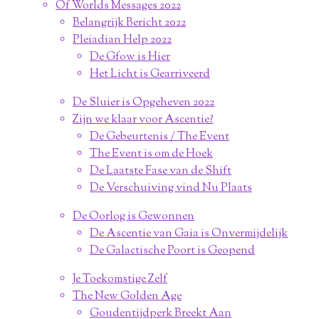
Of Worlds Messages 2022
Belangrijk Bericht 2022
Pleiadian Help 2022
De Gfow is Hier
Het Licht is Gearriveerd
De Sluier is Opgeheven 2022
Zijn we klaar voor Ascentie?
De Gebeurtenis / The Event
The Event is om de Hoek
De Laatste Fase van de Shift
De Verschuiving vind Nu Plaats
De Oorlog is Gewonnen
De Ascentie van Gaia is Onvermijdelijk
De Galactische Poort is Geopend
Je Toekomstige Zelf
The New Golden Age
Goudentijdperk Breekt Aan