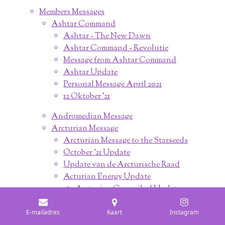
Members Messages
Ashtar Command
Ashtar - The New Dawn
Ashtar Command - Revolutie
Message from Ashtar Command
Ashtar Update
Personal Message April 2021
12 Oktober '21
Andromedian Message
Arcturian Message
Arcturian Message to the Starseeds
October '21 Update
Update van de Arcturische Raad
Acturian Energy Update
Arcturian Council 5d Update
Arcturian: Starseed Journey
E-mailadres
Kaart
Instagram
Arcturian Truth