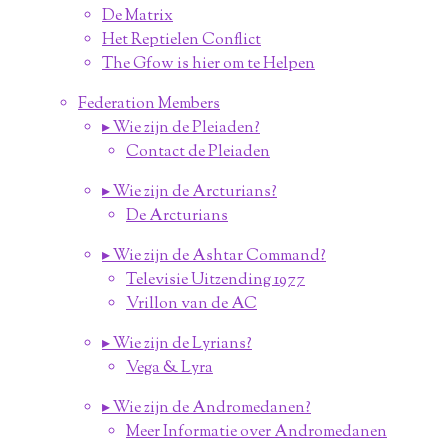
De Matrix
Het Reptielen Conflict
The Gfow is hier om te Helpen
Federation Members
▸ Wie zijn de Pleiaden?
Contact de Pleiaden
▸ Wie zijn de Arcturians?
De Arcturians
▸ Wie zijn de Ashtar Command?
Televisie Uitzending 1977
Vrillon van de AC
▸ Wie zijn de Lyrians?
Vega & Lyra
▸ Wie zijn de Andromedanen?
Meer Informatie over Andromedanen