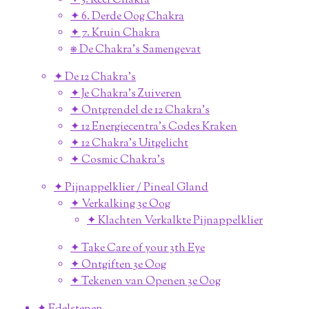
✦ 5. Keel Chakra
✦ 6. Derde Oog Chakra
✦ 7. Kruin Chakra
⎈ De Chakra's Samengevat
✦ De 12 Chakra's
✦ Je Chakra's Zuiveren
✦ Ontgrendel de 12 Chakra's
✦ 12 Energiecentra's Codes Kraken
✦ 12 Chakra's Uitgelicht
✦ Cosmic Chakra's
✦ Pijnappelklier / Pineal Gland
✦ Verkalking 3e Oog
✦ Klachten Verkalkte Pijnappelklier
✦ Take Care of your 3th Eye
✦ Ontgiften 3e Oog
✦ Tekenen van Openen 3e Oog