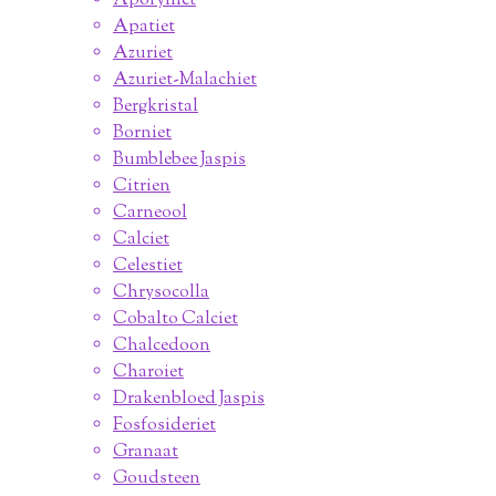
Apofylliet
Apatiet
Azuriet
Azuriet-Malachiet
Bergkristal
Borniet
Bumblebee Jaspis
Citrien
Carneool
Calciet
Celestiet
Chrysocolla
Cobalto Calciet
Chalcedoon
Charoiet
Drakenbloed Jaspis
Fosfosideriet
Granaat
Goudsteen