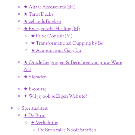
★ Altaar Accessoires (2H)
★ Tarot Decks
★ 2ehands Boeken
★ Energetische Healing (M)
★ Prive Consult (M)
★ Transformational Cupping by Bo
★ Acupunctuur Gary Lu
★ Oracle Leggingen & Berichten van jouw Ware
Zelf
★ Sieraden
★ E-course
✦ Wil jij ook je Eigen Website?
♡ Spiritualiteit
✦ De Bron
✦ Verlichting
De Bron zal je Nooit Straffen