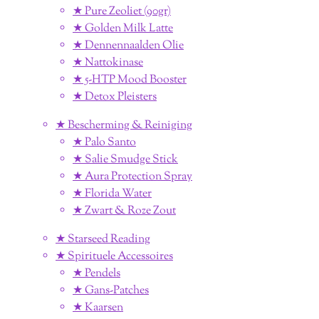
★ Pure Zeoliet (90gr)
★ Golden Milk Latte
★ Dennennaalden Olie
★ Nattokinase
★ 5-HTP Mood Booster
★ Detox Pleisters
★ Bescherming & Reiniging
★ Palo Santo
★ Salie Smudge Stick
★ Aura Protection Spray
★ Florida Water
★ Zwart & Roze Zout
★ Starseed Reading
★ Spirituele Accessoires
★ Pendels
★ Gans-Patches
★ Kaarsen