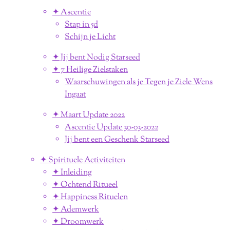
✦ Ascentie
Stap in 5d
Schijn je Licht
✦ Jij bent Nodig Starseed
✦ 7 Heilige Zielstaken
Waarschuwingen als je Tegen je Ziele Wens
Ingaat
✦ Maart Update 2022
Ascentie Update 30-03-2022
Jij bent een Geschenk Starseed
✦ Spirituele Activiteiten
✦ Inleiding
✦ Ochtend Ritueel
✦ Happiness Rituelen
✦ Ademwerk
✦ Droomwerk