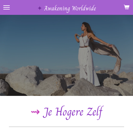
Ga
✦
Awakening Worldwide
direct
naar
de
hoofdinhoud
⇝
Je Hogere Zelf