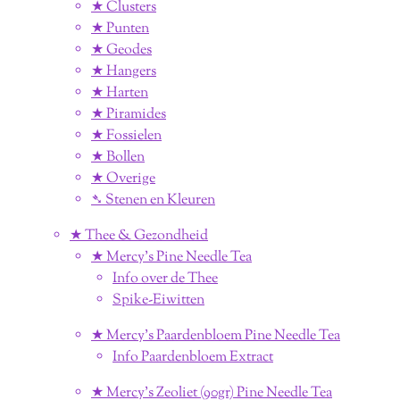
★ Clusters
★ Punten
★ Geodes
★ Hangers
★ Harten
★ Piramides
★ Fossielen
★ Bollen
★ Overige
➴ Stenen en Kleuren
★ Thee & Gezondheid
★ Mercy's Pine Needle Tea
Info over de Thee
Spike-Eiwitten
★ Mercy's Paardenbloem Pine Needle Tea
Info Paardenbloem Extract
★ Mercy's Zeoliet (90gr) Pine Needle Tea