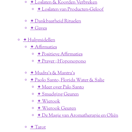
✦ Loslaten & Koorden Verbreken
✦ Loslaten van Producten-Geloof
✦ Dankbaarheid Rituelen
✦ Gaves
✦ Hulpmidellen
✦ Affirmaties
✦ Positieve Affirmaties
✦ Prayer ; H'oponopono
✦ Mudra's & Mantra's
✦ Paolo Santo, Florida Water & Salie
✦ Meer over Palo Santo
✦ Smudging Geuren
✦ Wierook
✦ Wierook Geuren
✦ De Magie van Aromatherapie en Oliën
✦ Tarot