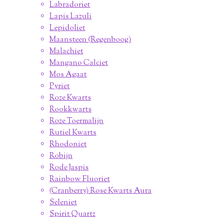
Labradoriet
Lapis Lazuli
Lepidoliet
Maansteen (Regenboog)
Malachiet
Mangano Calciet
Mos Agaat
Pyriet
Roze Kwarts
Rookkwarts
Roze Toermalijn
Rutiel Kwarts
Rhodoniet
Robijn
Rode Jaspis
Rainbow Fluoriet
(Cranberry) Rose Kwarts Aura
Seleniet
Spirit Quartz