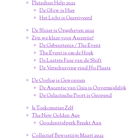
Pleiadian Help 2022
De Gfow is Hier
Het Licht is Gearriveerd
De Sluier is Opgeheven 2022
Zijn we klaar voor Ascentie?
De Gebeurtenis / The Event
The Event is om de Hoek
De Laatste Fase van de Shift
De Verschuiving vind Nu Plaats
De Oorlog is Gewonnen
De Ascentie van Gaia is Onvermijdelijk
De Galactische Poort is Geopend
Je Toekomstige Zelf
The New Golden Age
Goudentijdperk Breekt Aan
Collectief Bewustzijn Maart 2022