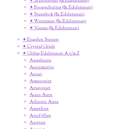
✦ Schorpioen (& Edelstenen)
✦ Boogschutter (& Edelstenen)
✦ Steenbok (& Edelstenen)
✦ Waterman (& Edelstenen)
✦ Vissen (& Edelstenen)
✦ Engelen Stenen
✦ Crystal Grids
✦ Uitleg Edelstenen A t/m Z
Angelaura
Aquamarijn
Agaat
Amazoniet
Aragoniet
Aqua Aura
Atlantic Aura
Amethist
Apofylliet
Apatiet