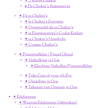
✦ 7. Kruin Chakra
⎈ De Chakra's Samengevat
✦ De 12 Chakra's
✦ Je Chakra's Zuiveren
✦ Ontgrendel de 12 Chakra's
✦ 12 Energiecentra's Codes Kraken
✦ 12 Chakra's Uitgelicht
✦ Cosmic Chakra's
✦ Pijnappelklier / Pineal Gland
✦ Verkalking 3e Oog
✦ Klachten Verkalkte Pijnappelklier
✦ Take Care of your 3th Eye
✦ Ontgiften 3e Oog
✦ Tekenen van Openen 3e Oog
✦ Edelstenen
✦ Waarom Edelstenen Gebruiken?