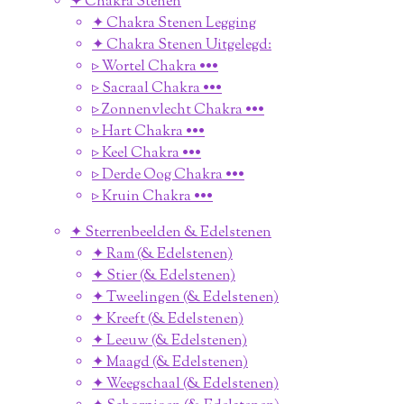
✦ Chakra Stenen
✦ Chakra Stenen Legging
✦ Chakra Stenen Uitgelegd:
▹ Wortel Chakra •••
▹ Sacraal Chakra •••
▹ Zonnenvlecht Chakra •••
▹ Hart Chakra •••
▹ Keel Chakra •••
▹ Derde Oog Chakra •••
▹ Kruin Chakra •••
✦ Sterrenbeelden & Edelstenen
✦ Ram (& Edelstenen)
✦ Stier (& Edelstenen)
✦ Tweelingen (& Edelstenen)
✦ Kreeft (& Edelstenen)
✦ Leeuw (& Edelstenen)
✦ Maagd (& Edelstenen)
✦ Weegschaal (& Edelstenen)