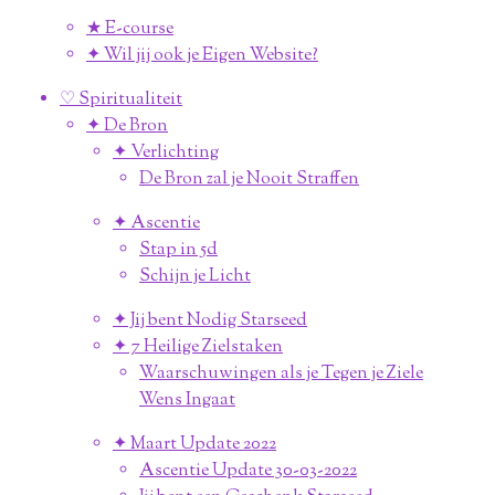
★ E-course
✦ Wil jij ook je Eigen Website?
♡ Spiritualiteit
✦ De Bron
✦ Verlichting
De Bron zal je Nooit Straffen
✦ Ascentie
Stap in 5d
Schijn je Licht
✦ Jij bent Nodig Starseed
✦ 7 Heilige Zielstaken
Waarschuwingen als je Tegen je Ziele
Wens Ingaat
✦ Maart Update 2022
Ascentie Update 30-03-2022