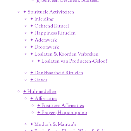
Jij bent een Geschenk Starseed
✦ Spirituele Activiteiten
✦ Inleiding
✦ Ochtend Ritueel
✦ Happiness Rituelen
✦ Ademwerk
✦ Droomwerk
✦ Loslaten & Koorden Verbreken
✦ Loslaten van Producten-Geloof
✦ Dankbaarheid Rituelen
✦ Gaves
✦ Hulpmidellen
✦ Affirmaties
✦ Positieve Affirmaties
✦ Prayer ; H'oponopono
✦ Mudra's & Mantra's