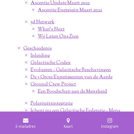
Ascentie Update Maart 2022
Ascentie Energieën Maart 2022
5d Netwerk
What's Next
Wij Laten Ons Zien
Geschiedenis
Inleiding
Galactische Codex
Evolueren - Galactische Beschavingen
De 3 Grote Experimenten van de Aarde
Ground Crew Project
Een Boodschap aan de Mensheid
Polariteitsintegratie
Je bent nu een Galactische Federatie - Mens
De Schaduw
De Matrix
E-mailadres
Kaart
Instagram
Het Reptielen Conflict