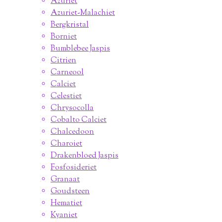
Azuriet
Azuriet-Malachiet
Bergkristal
Borniet
Bumblebee Jaspis
Citrien
Carneool
Calciet
Celestiet
Chrysocolla
Cobalto Calciet
Chalcedoon
Charoiet
Drakenbloed Jaspis
Fosfosideriet
Granaat
Goudsteen
Hematiet
Kyaniet