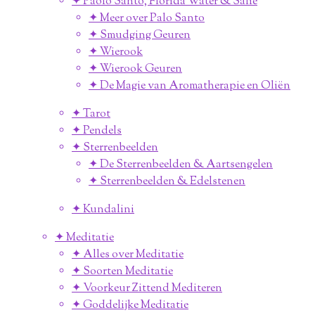
✦ Paolo Santo, Florida Water & Salie
✦ Meer over Palo Santo
✦ Smudging Geuren
✦ Wierook
✦ Wierook Geuren
✦ De Magie van Aromatherapie en Oliën
✦ Tarot
✦ Pendels
✦ Sterrenbeelden
✦ De Sterrenbeelden & Aartsengelen
✦ Sterrenbeelden & Edelstenen
✦ Kundalini
✦ Meditatie
✦ Alles over Meditatie
✦ Soorten Meditatie
✦ Voorkeur Zittend Mediteren
✦ Goddelijke Meditatie