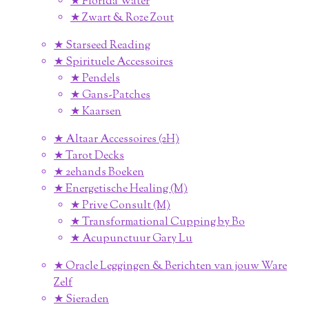
★ Florida Water
★ Zwart & Roze Zout
★ Starseed Reading
★ Spirituele Accessoires
★ Pendels
★ Gans-Patches
★ Kaarsen
★ Altaar Accessoires (2H)
★ Tarot Decks
★ 2ehands Boeken
★ Energetische Healing (M)
★ Prive Consult (M)
★ Transformational Cupping by Bo
★ Acupunctuur Gary Lu
★ Oracle Leggingen & Berichten van jouw Ware
Zelf
★ Sieraden