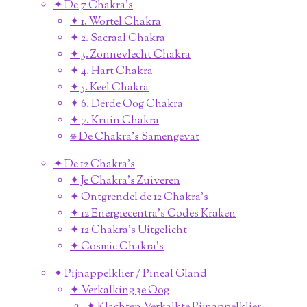
✦ De 7 Chakra's
✦ 1. Wortel Chakra
✦ 2. Sacraal Chakra
✦ 3. Zonnevlecht Chakra
✦ 4. Hart Chakra
✦ 5. Keel Chakra
✦ 6. Derde Oog Chakra
✦ 7. Kruin Chakra
⎈ De Chakra's Samengevat
✦ De 12 Chakra's
✦ Je Chakra's Zuiveren
✦ Ontgrendel de 12 Chakra's
✦ 12 Energiecentra's Codes Kraken
✦ 12 Chakra's Uitgelicht
✦ Cosmic Chakra's
✦ Pijnappelklier / Pineal Gland
✦ Verkalking 3e Oog