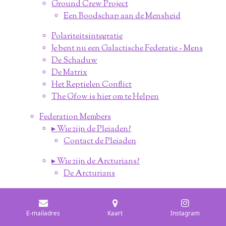
Ground Crew Project
Een Boodschap aan de Mensheid
Polariteitsintegratie
Je bent nu een Galactische Federatie - Mens
De Schaduw
De Matrix
Het Reptielen Conflict
The Gfow is hier om te Helpen
Federation Members
▸ Wie zijn de Pleiaden?
Contact de Pleiaden
▸ Wie zijn de Arcturians?
De Arcturians
▸ Wie zijn de Ashtar Command?
Televisie Uitzending 1977
E-mailadres
Kaart
Instagram
Vrillon van de AC