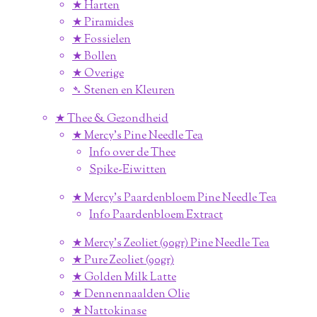
★ Harten
★ Piramides
★ Fossielen
★ Bollen
★ Overige
➴ Stenen en Kleuren
★ Thee & Gezondheid
★ Mercy's Pine Needle Tea
Info over de Thee
Spike-Eiwitten
★ Mercy's Paardenbloem Pine Needle Tea
Info Paardenbloem Extract
★ Mercy's Zeoliet (90gr) Pine Needle Tea
★ Pure Zeoliet (90gr)
★ Golden Milk Latte
★ Dennennaalden Olie
★ Nattokinase