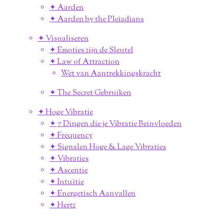
✦ Aarden
✦ Aarden by the Pleiadians
✦ Visualiseren
✦ Emoties zijn de Sleutel
✦ Law of Attraction
Wet van Aantrekkingskracht
✦ The Secret Gebruiken
✦ Hoge Vibratie
✦ 7 Dingen die je Vibratie Beinvloeden
✦ Frequency
✦ Signalen Hoge & Lage Vibraties
✦ Vibraties
✦ Ascentie
✦ Intuïtie
✦ Energetisch Aanvallen
✦ Hertz