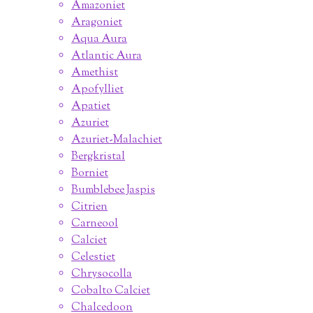
Amazoniet
Aragoniet
Aqua Aura
Atlantic Aura
Amethist
Apofylliet
Apatiet
Azuriet
Azuriet-Malachiet
Bergkristal
Borniet
Bumblebee Jaspis
Citrien
Carneool
Calciet
Celestiet
Chrysocolla
Cobalto Calciet
Chalcedoon