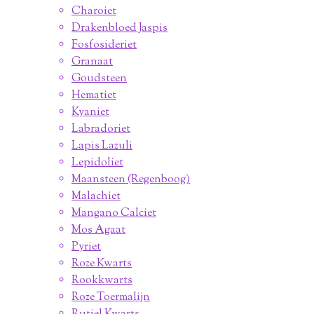
Charoiet
Drakenbloed Jaspis
Fosfosideriet
Granaat
Goudsteen
Hematiet
Kyaniet
Labradoriet
Lapis Lazuli
Lepidoliet
Maansteen (Regenboog)
Malachiet
Mangano Calciet
Mos Agaat
Pyriet
Roze Kwarts
Rookkwarts
Roze Toermalijn