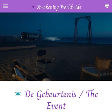
Ga
✦
Awakening Worldwide
direct
naar
de
hoofdinhoud
✶
De Gebeurtenis / The
Event