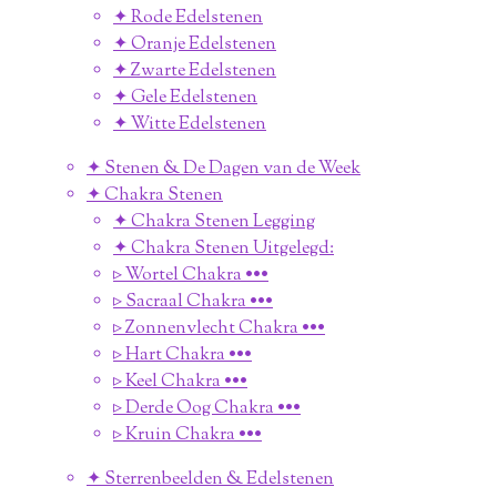
✦ Rode Edelstenen
✦ Oranje Edelstenen
✦ Zwarte Edelstenen
✦ Gele Edelstenen
✦ Witte Edelstenen
✦ Stenen & De Dagen van de Week
✦ Chakra Stenen
✦ Chakra Stenen Legging
✦ Chakra Stenen Uitgelegd:
▹ Wortel Chakra •••
▹ Sacraal Chakra •••
▹ Zonnenvlecht Chakra •••
▹ Hart Chakra •••
▹ Keel Chakra •••
▹ Derde Oog Chakra •••
▹ Kruin Chakra •••
✦ Sterrenbeelden & Edelstenen