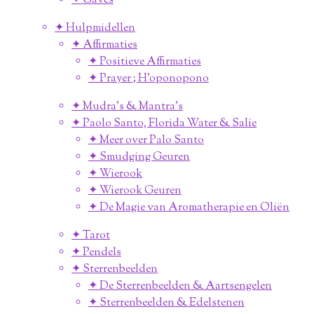
✦ Gaves
✦ Hulpmidellen
✦ Affirmaties
✦ Positieve Affirmaties
✦ Prayer ; H'oponopono
✦ Mudra's & Mantra's
✦ Paolo Santo, Florida Water & Salie
✦ Meer over Palo Santo
✦ Smudging Geuren
✦ Wierook
✦ Wierook Geuren
✦ De Magie van Aromatherapie en Oliën
✦ Tarot
✦ Pendels
✦ Sterrenbeelden
✦ De Sterrenbeelden & Aartsengelen
✦ Sterrenbeelden & Edelstenen