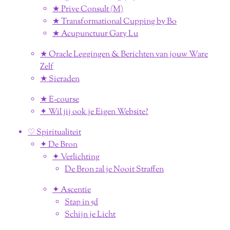
★ Prive Consult (M)
★ Transformational Cupping by Bo
★ Acupunctuur Gary Lu
★ Oracle Leggingen & Berichten van jouw Ware
Zelf
★ Sieraden
★ E-course
✦ Wil jij ook je Eigen Website?
♡ Spiritualiteit
✦ De Bron
✦ Verlichting
De Bron zal je Nooit Straffen
✦ Ascentie
Stap in 5d
Schijn je Licht