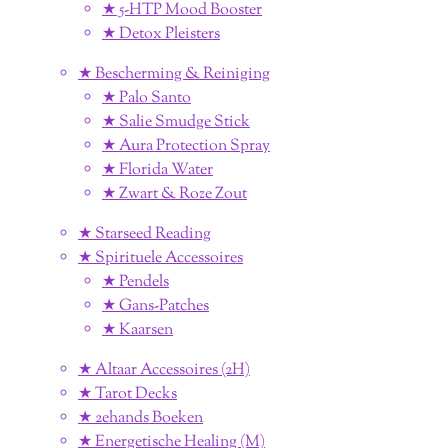
★ 5-HTP Mood Booster
★ Detox Pleisters
★ Bescherming & Reiniging
★ Palo Santo
★ Salie Smudge Stick
★ Aura Protection Spray
★ Florida Water
★ Zwart & Roze Zout
★ Starseed Reading
★ Spirituele Accessoires
★ Pendels
★ Gans-Patches
★ Kaarsen
★ Altaar Accessoires (2H)
★ Tarot Decks
★ 2ehands Boeken
★ Energetische Healing (M)