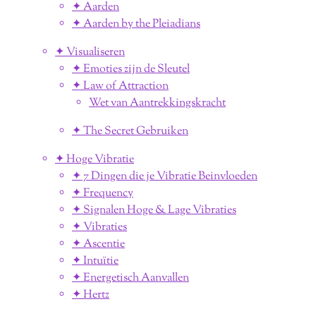
✦ Aarden
✦ Aarden by the Pleiadians
✦ Visualiseren
✦ Emoties zijn de Sleutel
✦ Law of Attraction
Wet van Aantrekkingskracht
✦ The Secret Gebruiken
✦ Hoge Vibratie
✦ 7 Dingen die je Vibratie Beinvloeden
✦ Frequency
✦ Signalen Hoge & Lage Vibraties
✦ Vibraties
✦ Ascentie
✦ Intuïtie
✦ Energetisch Aanvallen
✦ Hertz