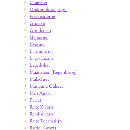
Charoiet
Drakenbloed Jaspis
Fosfosideriet
Granaat
Goudsteen
Hematiet
Kyaniet
Labradoriet
Lapis Lazuli
Lepidoliet
Maansteen (Regenboog)
Malachiet
Mangano Calciet
Mos Agaat
Pyriet
Roze Kwarts
Rookkwarts
Roze Toermalijn
Rutiel Kwarts