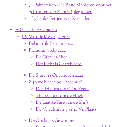
⋰ Palmstenen - De Beste Manieren voor het
gebruiken van Palm/Oplegstenen
⋰ 5 Leuke Feitjes over Kristallen
✴︎ Galactic Federation
Of Worlds Messages 2022
Belangrijk Bericht 2022
Pleiadian Help 2022
De Gfow is Hier
Het Licht is Gearriveerd
De Sluier is Opgeheven 2022
Zijn we klaar voor Ascentie?
De Gebeurtenis / The Event
The Event is om de Hoek
De Laatste Fase van de Shift
De Verschuiving vind Nu Plaats
De Oorlog is Gewonnen