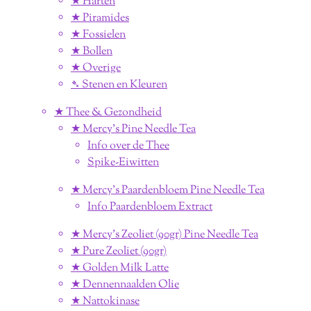
★ Harten
★ Piramides
★ Fossielen
★ Bollen
★ Overige
➴ Stenen en Kleuren
★ Thee & Gezondheid
★ Mercy's Pine Needle Tea
Info over de Thee
Spike-Eiwitten
★ Mercy's Paardenbloem Pine Needle Tea
Info Paardenbloem Extract
★ Mercy's Zeoliet (90gr) Pine Needle Tea
★ Pure Zeoliet (90gr)
★ Golden Milk Latte
★ Dennennaalden Olie
★ Nattokinase