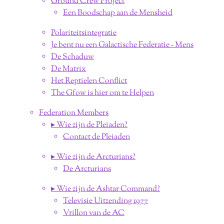
Ground Crew Project
Een Boodschap aan de Mensheid
Polariteitsintegratie
Je bent nu een Galactische Federatie - Mens
De Schaduw
De Matrix
Het Reptielen Conflict
The Gfow is hier om te Helpen
Federation Members
▸ Wie zijn de Pleiaden?
Contact de Pleiaden
▸ Wie zijn de Arcturians?
De Arcturians
▸ Wie zijn de Ashtar Command?
Televisie Uitzending 1977
Vrillon van de AC