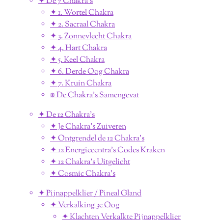
✦ De 7 Chakra's
✦ 1. Wortel Chakra
✦ 2. Sacraal Chakra
✦ 3. Zonnevlecht Chakra
✦ 4. Hart Chakra
✦ 5. Keel Chakra
✦ 6. Derde Oog Chakra
✦ 7. Kruin Chakra
⎈ De Chakra's Samengevat
✦ De 12 Chakra's
✦ Je Chakra's Zuiveren
✦ Ontgrendel de 12 Chakra's
✦ 12 Energiecentra's Codes Kraken
✦ 12 Chakra's Uitgelicht
✦ Cosmic Chakra's
✦ Pijnappelklier / Pineal Gland
✦ Verkalking 3e Oog
✦ Klachten Verkalkte Pijnappelklier