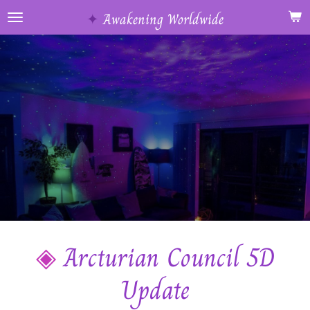
Ga
✦
Awakening Worldwide
direct
naar
de
hoofdinhoud
◈
Arcturian Council 5D
Update