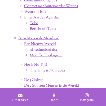
Geheimhouding Et's
Contact met Buitenaardse Wezens
We are all Et's
Inner Aarde : Agartha
Telos
Bericht uit Telos
Bericht voor de Mensheid
Een Nieuwe Wereld
5d-technologieën
Meer Technologieën
Het is Nu Tijd
The Time is Now 2022
De 3 Golven
De 2 Soorten Mensen in de Wereld
The Chosen Ones
The Ones Who Choose
E-mailadres
Kaart
Instagram
Christ Conciousness