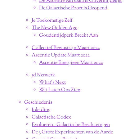
De Ascentie van Gaia is Onvermijdelijk
De Galactische Poort is Geopend
Je Toekomstige Zelf
The New Golden Age
Goudentijdperk Breekt Aan
Collectief Bewustzijn Maart 2022
Ascentie Update Maart 2022
Ascentie Energieën Maart 2022
5d Netwerk
What's Next
Wij Laten Ons Zien
Geschiedenis
Inleiding
Galactische Codex
Evolueren - Galactische Beschavingen
De 3 Grote Experimenten van de Aarde