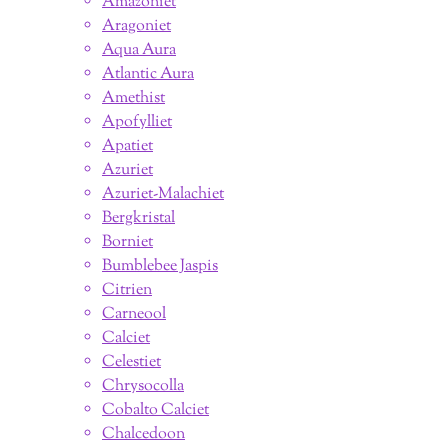
Amazoniet
Aragoniet
Aqua Aura
Atlantic Aura
Amethist
Apofylliet
Apatiet
Azuriet
Azuriet-Malachiet
Bergkristal
Borniet
Bumblebee Jaspis
Citrien
Carneool
Calciet
Celestiet
Chrysocolla
Cobalto Calciet
Chalcedoon