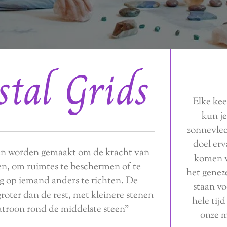
stal Grids
Elke keer
kun je
zonnevlec
doel erv
nen worden gemaakt om de kracht van
komen v
ken, om ruimtes te beschermen of te
het genez
ng op iemand anders te richten. De
staan ​​
groter dan de rest, met kleinere stenen
hele tijd
atroon rond de middelste steen"
onze m