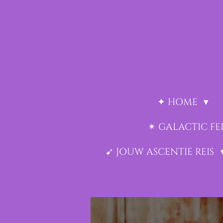
Ga
direct
naar
de
hoofdinhoud
✦ HOME
✴︎ GALACTIC F
➹ JOUW ASCENTIE REIS