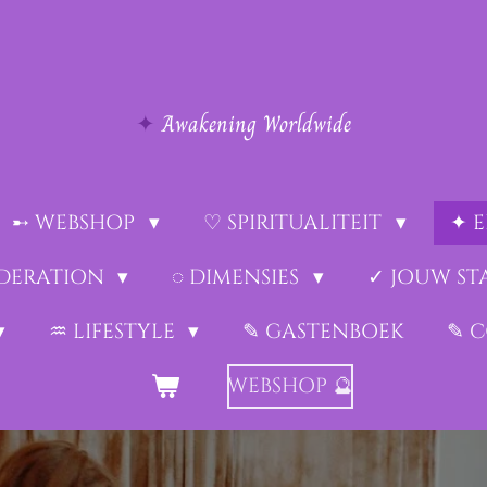
✦
Awakening Worldwide
➸ WEBSHOP
♡ SPIRITUALITEIT
✦ 
EDERATION
◌ DIMENSIES
✓ JOUW ST
♒︎ LIFESTYLE
✎ GASTENBOEK
✎ 
WEBSHOP 🔮