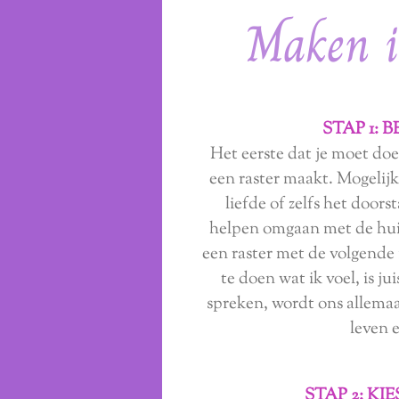
Maken i
STAP 1: 
Het eerste dat je moet do
een raster maakt. Mogelij
liefde of zelfs het doors
helpen omgaan met de huid
een raster met de volgende
te doen wat ik voel, is 
spreken, wordt ons allemaa
leven 
STAP 2: K