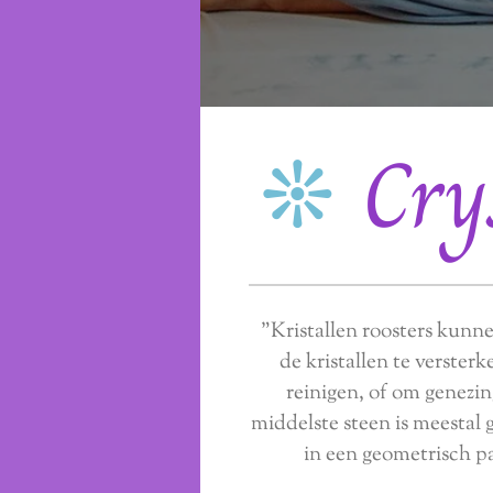
❊
Cry
"Kristallen roosters kun
de kristallen te verster
reinigen, of om genezi
middelste steen is meestal 
in een geometrisch p