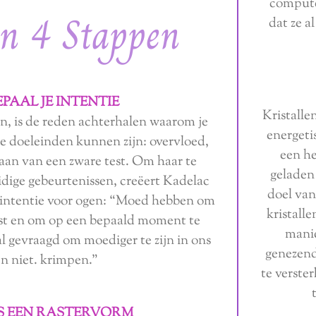
compute
n 4 Stappen
dat ze a
BEPAAL JE INTENTIE
Kristallen
en, is de reden achterhalen waarom je
energetis
ke doeleinden kunnen zijn: overvloed,
een he
taan ​​van een zware test. Om haar te
geladen
ige gebeurtenissen, creëert Kadelac
doel van
 intentie voor ogen: “Moed hebben om
kristalle
juist en om op een bepaald moment te
mani
l gevraagd om moediger te zijn in ons
genezend
en niet. krimpen."
te verster
IES EEN RASTERVORM