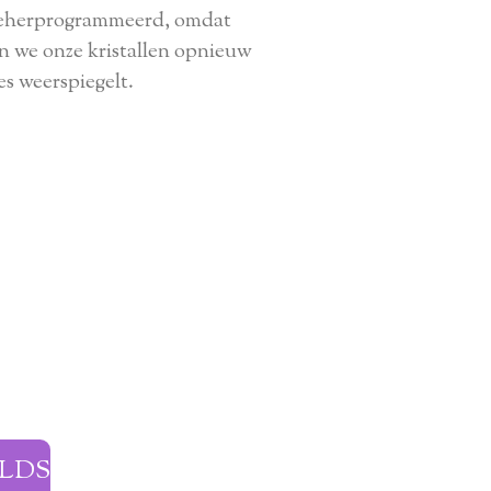
n geherprogrammeerd, omdat
n we onze kristallen opnieuw
es weerspiegelt.
LDS