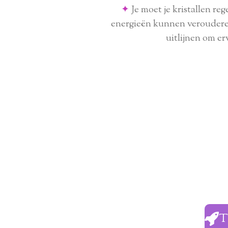
✦
Je moet je kristallen r
energieën kunnen verouderen
uitlijnen om er
T