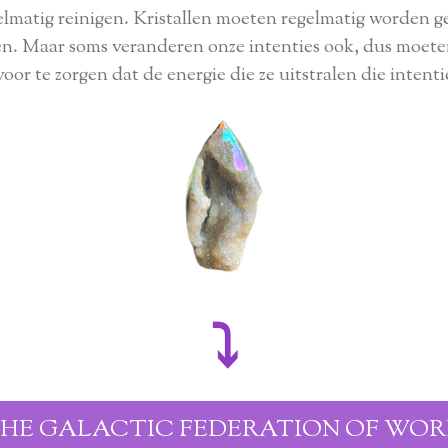
egelmatig reinigen. Kristallen moeten regelmatig worde
. Maar soms veranderen onze intenties ook, dus moete
voor te zorgen dat de energie die ze uitstralen die intenti
⤵︎
HE GALACTIC FEDERATION OF WOR