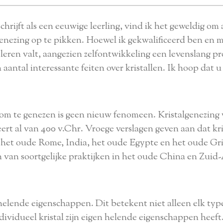
chrijft als een eeuwige leerling, vind ik het geweldig om 
n genezing op te pikken. Hoewel ik gekwalificeerd ben en mi
te leren valt, aangezien zelfontwikkeling een levenslang p
en aantal interessante feiten over kristallen. Ik hoop dat u
 om te genezen is geen nieuw fenomeen. Kristalgenezing 
eert al van 400 v.Chr. Vroege verslagen geven aan dat kr
 het oude Rome, India, het oude Egypte en het oude Gri
n van soortgelijke praktijken in het oude China en Zuid
n helende eigenschappen. Dit betekent niet alleen elk typ
ndividueel kristal zijn eigen helende eigenschappen heeft.