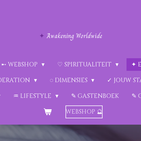
✦
Awakening Worldwide
➸ WEBSHOP
♡ SPIRITUALITEIT
✦ 
EDERATION
◌ DIMENSIES
✓ JOUW ST
♒︎ LIFESTYLE
✎ GASTENBOEK
✎ 
WEBSHOP 🔮