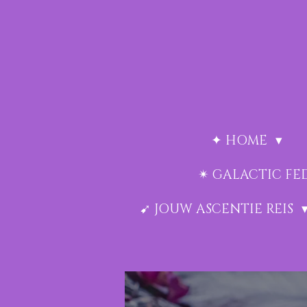
Ga
direct
naar
de
hoofdinhoud
✦ HOME
✴︎ GALACTIC F
➹ JOUW ASCENTIE REIS