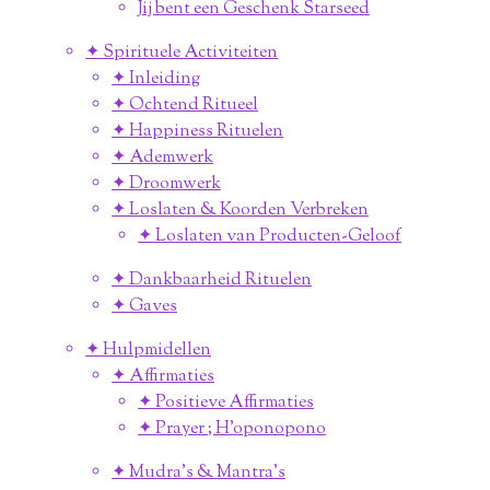
Jij bent een Geschenk Starseed
✦ Spirituele Activiteiten
✦ Inleiding
✦ Ochtend Ritueel
✦ Happiness Rituelen
✦ Ademwerk
✦ Droomwerk
✦ Loslaten & Koorden Verbreken
✦ Loslaten van Producten-Geloof
✦ Dankbaarheid Rituelen
✦ Gaves
✦ Hulpmidellen
✦ Affirmaties
✦ Positieve Affirmaties
✦ Prayer ; H'oponopono
✦ Mudra's & Mantra's