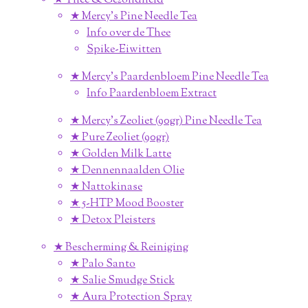
★ Thee & Gezondheid
★ Mercy's Pine Needle Tea
Info over de Thee
Spike-Eiwitten
★ Mercy's Paardenbloem Pine Needle Tea
Info Paardenbloem Extract
★ Mercy's Zeoliet (90gr) Pine Needle Tea
★ Pure Zeoliet (90gr)
★ Golden Milk Latte
★ Dennennaalden Olie
★ Nattokinase
★ 5-HTP Mood Booster
★ Detox Pleisters
★ Bescherming & Reiniging
★ Palo Santo
★ Salie Smudge Stick
★ Aura Protection Spray