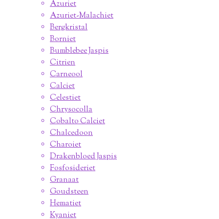
Azuriet
Azuriet-Malachiet
Bergkristal
Borniet
Bumblebee Jaspis
Citrien
Carneool
Calciet
Celestiet
Chrysocolla
Cobalto Calciet
Chalcedoon
Charoiet
Drakenbloed Jaspis
Fosfosideriet
Granaat
Goudsteen
Hematiet
Kyaniet