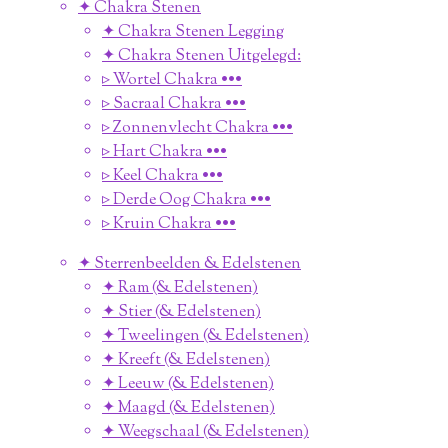
✦ Chakra Stenen
✦ Chakra Stenen Legging
✦ Chakra Stenen Uitgelegd:
▹ Wortel Chakra •••
▹ Sacraal Chakra •••
▹ Zonnenvlecht Chakra •••
▹ Hart Chakra •••
▹ Keel Chakra •••
▹ Derde Oog Chakra •••
▹ Kruin Chakra •••
✦ Sterrenbeelden & Edelstenen
✦ Ram (& Edelstenen)
✦ Stier (& Edelstenen)
✦ Tweelingen (& Edelstenen)
✦ Kreeft (& Edelstenen)
✦ Leeuw (& Edelstenen)
✦ Maagd (& Edelstenen)
✦ Weegschaal (& Edelstenen)