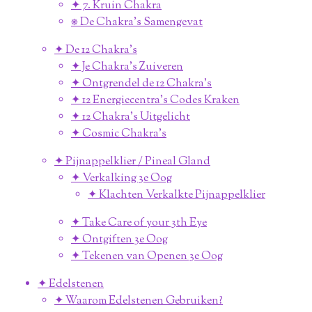
✦ 7. Kruin Chakra
⎈ De Chakra's Samengevat
✦ De 12 Chakra's
✦ Je Chakra's Zuiveren
✦ Ontgrendel de 12 Chakra's
✦ 12 Energiecentra's Codes Kraken
✦ 12 Chakra's Uitgelicht
✦ Cosmic Chakra's
✦ Pijnappelklier / Pineal Gland
✦ Verkalking 3e Oog
✦ Klachten Verkalkte Pijnappelklier
✦ Take Care of your 3th Eye
✦ Ontgiften 3e Oog
✦ Tekenen van Openen 3e Oog
✦ Edelstenen
✦ Waarom Edelstenen Gebruiken?