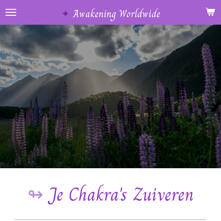
Ga
✦
Awakening Worldwide
direct
naar
de
hoofdinhoud
↬
Je Chakra's Zuiveren