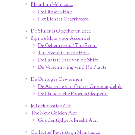
Pleiadian Help 2022
De Gfow is Hier
Het Licht is Gearriveerd
De Sluier is Opgeheven 2022
Zijn we klaar voor Ascentie?
De Gebeurtenis / The Event
The Event is om de Hoek
De Laatste Fase van de Shift
De Verschuiving vind Nu Plaats
De Oorlog is Gewonnen
De Ascentie van Gaia is Onvermijdelijk
De Galactische Poort is Geopend
Je Toekomstige Zelf
The New Golden Age
Goudentijdperk Breekt Aan
Collectief Bewustzijn Maart 2022