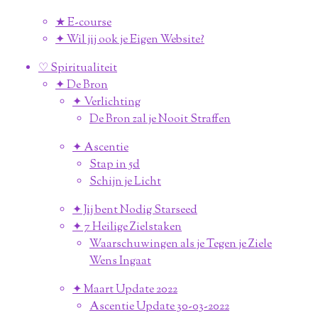
★ E-course
✦ Wil jij ook je Eigen Website?
♡ Spiritualiteit
✦ De Bron
✦ Verlichting
De Bron zal je Nooit Straffen
✦ Ascentie
Stap in 5d
Schijn je Licht
✦ Jij bent Nodig Starseed
✦ 7 Heilige Zielstaken
Waarschuwingen als je Tegen je Ziele
Wens Ingaat
✦ Maart Update 2022
Ascentie Update 30-03-2022