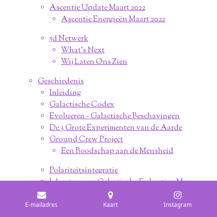
Ascentie Update Maart 2022
Ascentie Energieën Maart 2022
5d Netwerk
What's Next
Wij Laten Ons Zien
Geschiedenis
Inleiding
Galactische Codex
Evolueren - Galactische Beschavingen
De 3 Grote Experimenten van de Aarde
Ground Crew Project
Een Boodschap aan de Mensheid
Polariteitsintegratie
Je bent nu een Galactische Federatie - Mens
De Schaduw
De Matrix
E-mailadres
Kaart
Instagram