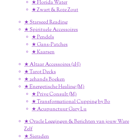
★ Florida Water
★ Zwart & Roze Zout
★ Starseed Reading
★ Spirituele Accessoires
★ Pendels
★ Gans-Patches
★ Kaarsen
★ Altaar Accessoires (2H)
★ Tarot Decks
★ 2ehands Boeken
★ Energetische Healing (M)
★ Prive Consult (M)
★ Transformational Cupping by Bo
★ Acupunctuur Gary Lu
★ Oracle Leggingen & Berichten van jouw Ware
Zelf
★ Sieraden