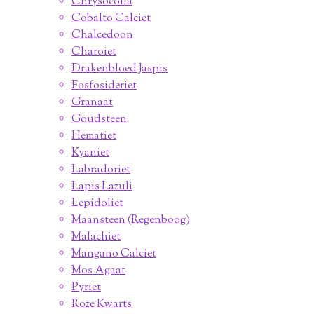
Chrysocolla
Cobalto Calciet
Chalcedoon
Charoiet
Drakenbloed Jaspis
Fosfosideriet
Granaat
Goudsteen
Hematiet
Kyaniet
Labradoriet
Lapis Lazuli
Lepidoliet
Maansteen (Regenboog)
Malachiet
Mangano Calciet
Mos Agaat
Pyriet
Roze Kwarts