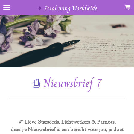
Ga
✦
Awakening Worldwide
direct
naar
de
hoofdinhoud
⎙
Nieuwsbrief 7
💕
Lieve Starseeds, Lichtwerkers & Patriots,
deze 7e Nieuwsbrief is een bericht voor jou, je doet