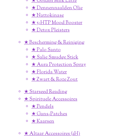
★ Golden Milk Latte
★ Dennennaalden Olie
★ Nattokinase
★ 5-HTP Mood Booster
★ Detox Pleisters
★ Bescherming & Reiniging
★ Palo Santo
★ Salie Smudge Stick
★ Aura Protection Spray
★ Florida Water
★ Zwart & Roze Zout
★ Starseed Reading
★ Spirituele Accessoires
★ Pendels
★ Gans-Patches
★ Kaarsen
★ Altaar Accessoires (2H)