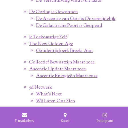
De Verschuiving vind Nu Plaats
De Oorlog is Gewonnen
De Ascentie van Gaia is Onvermijdelijk
De Galactische Poort is Geopend
Je Toekomstige Zelf
The New Golden Age
Goudentijdperk Breekt Aan
Collectief Bewustzijn Maart 2022
Ascentie Update Maart 2022
Ascentie Energieën Maart 2022
5d Netwerk
What's Next
Wij Laten Ons Zien
Geschiedenis
Inleiding
E-mailadres
Kaart
Instagram
Galactische Codex