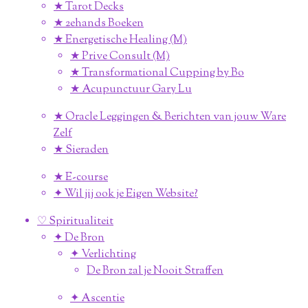
★ Tarot Decks
★ 2ehands Boeken
★ Energetische Healing (M)
★ Prive Consult (M)
★ Transformational Cupping by Bo
★ Acupunctuur Gary Lu
★ Oracle Leggingen & Berichten van jouw Ware
Zelf
★ Sieraden
★ E-course
✦ Wil jij ook je Eigen Website?
♡ Spiritualiteit
✦ De Bron
✦ Verlichting
De Bron zal je Nooit Straffen
✦ Ascentie