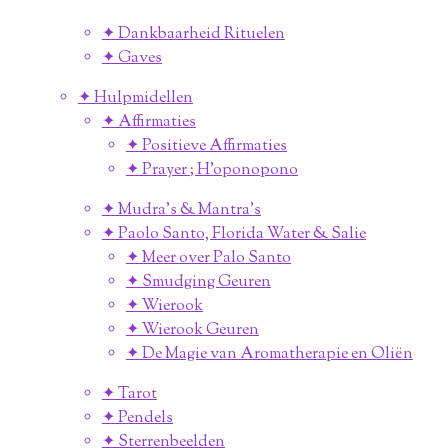
✦ Dankbaarheid Rituelen
✦ Gaves
✦ Hulpmidellen
✦ Affirmaties
✦ Positieve Affirmaties
✦ Prayer ; H'oponopono
✦ Mudra's & Mantra's
✦ Paolo Santo, Florida Water & Salie
✦ Meer over Palo Santo
✦ Smudging Geuren
✦ Wierook
✦ Wierook Geuren
✦ De Magie van Aromatherapie en Oliën
✦ Tarot
✦ Pendels
✦ Sterrenbeelden