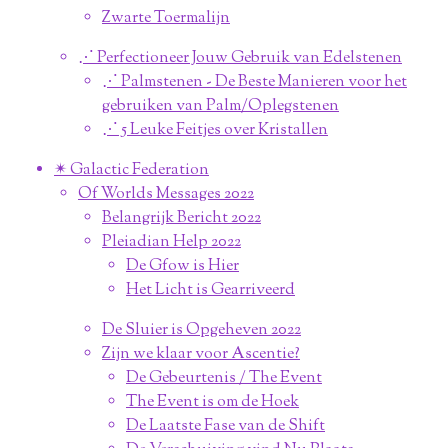
Zwarte Toermalijn
⋰ Perfectioneer Jouw Gebruik van Edelstenen
⋰ Palmstenen - De Beste Manieren voor het
gebruiken van Palm/Oplegstenen
⋰ 5 Leuke Feitjes over Kristallen
✴︎ Galactic Federation
Of Worlds Messages 2022
Belangrijk Bericht 2022
Pleiadian Help 2022
De Gfow is Hier
Het Licht is Gearriveerd
De Sluier is Opgeheven 2022
Zijn we klaar voor Ascentie?
De Gebeurtenis / The Event
The Event is om de Hoek
De Laatste Fase van de Shift