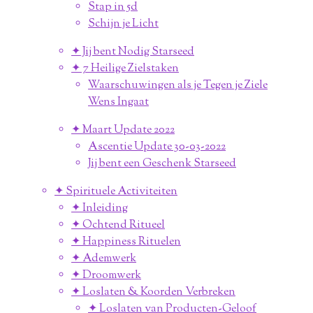
Stap in 5d
Schijn je Licht
✦ Jij bent Nodig Starseed
✦ 7 Heilige Zielstaken
Waarschuwingen als je Tegen je Ziele
Wens Ingaat
✦ Maart Update 2022
Ascentie Update 30-03-2022
Jij bent een Geschenk Starseed
✦ Spirituele Activiteiten
✦ Inleiding
✦ Ochtend Ritueel
✦ Happiness Rituelen
✦ Ademwerk
✦ Droomwerk
✦ Loslaten & Koorden Verbreken
✦ Loslaten van Producten-Geloof