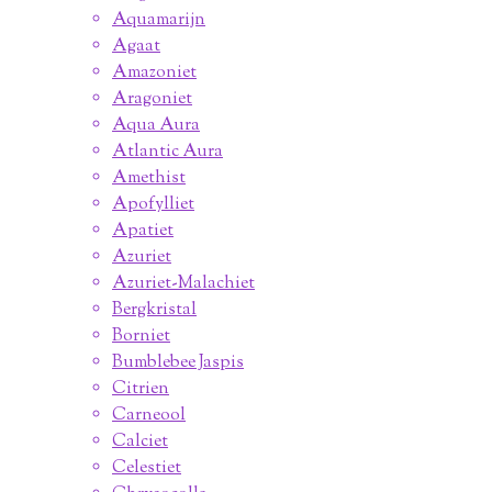
Aquamarijn
Agaat
Amazoniet
Aragoniet
Aqua Aura
Atlantic Aura
Amethist
Apofylliet
Apatiet
Azuriet
Azuriet-Malachiet
Bergkristal
Borniet
Bumblebee Jaspis
Citrien
Carneool
Calciet
Celestiet