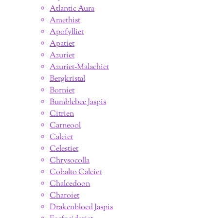
Atlantic Aura
Amethist
Apofylliet
Apatiet
Azuriet
Azuriet-Malachiet
Bergkristal
Borniet
Bumblebee Jaspis
Citrien
Carneool
Calciet
Celestiet
Chrysocolla
Cobalto Calciet
Chalcedoon
Charoiet
Drakenbloed Jaspis