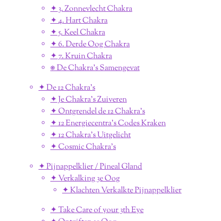
✦ 3. Zonnevlecht Chakra
✦ 4. Hart Chakra
✦ 5. Keel Chakra
✦ 6. Derde Oog Chakra
✦ 7. Kruin Chakra
⎈ De Chakra's Samengevat
✦ De 12 Chakra's
✦ Je Chakra's Zuiveren
✦ Ontgrendel de 12 Chakra's
✦ 12 Energiecentra's Codes Kraken
✦ 12 Chakra's Uitgelicht
✦ Cosmic Chakra's
✦ Pijnappelklier / Pineal Gland
✦ Verkalking 3e Oog
✦ Klachten Verkalkte Pijnappelklier
✦ Take Care of your 3th Eye