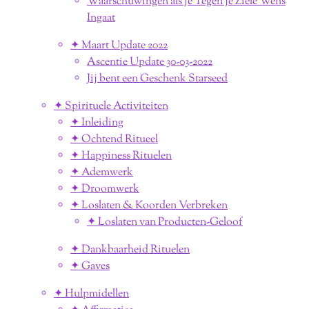
Waarschuwingen als je Tegen je Ziele Wens
Ingaat
✦ Maart Update 2022
Ascentie Update 30-03-2022
Jij bent een Geschenk Starseed
✦ Spirituele Activiteiten
✦ Inleiding
✦ Ochtend Ritueel
✦ Happiness Rituelen
✦ Ademwerk
✦ Droomwerk
✦ Loslaten & Koorden Verbreken
✦ Loslaten van Producten-Geloof
✦ Dankbaarheid Rituelen
✦ Gaves
✦ Hulpmidellen