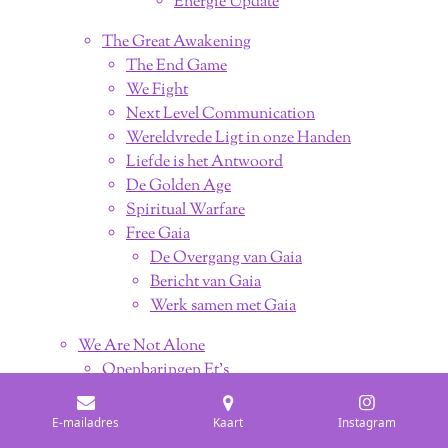
Energie Update
The Great Awakening
The End Game
We Fight
Next Level Communication
Wereldvrede Ligt in onze Handen
Liefde is het Antwoord
De Golden Age
Spiritual Warfare
Free Gaia
De Overgang van Gaia
Bericht van Gaia
Werk samen met Gaia
We Are Not Alone
Openbaringen Et's
Geheimhouding Et's
Contact met Buitenaardse Wezens
E-mailadres
Kaart
Instagram
We are all Et's