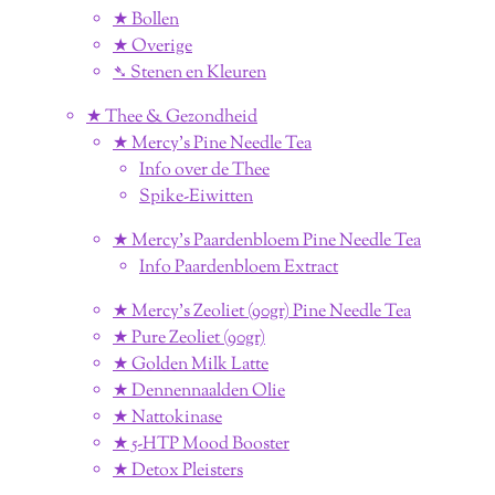
★ Bollen
★ Overige
➴ Stenen en Kleuren
★ Thee & Gezondheid
★ Mercy's Pine Needle Tea
Info over de Thee
Spike-Eiwitten
★ Mercy's Paardenbloem Pine Needle Tea
Info Paardenbloem Extract
★ Mercy's Zeoliet (90gr) Pine Needle Tea
★ Pure Zeoliet (90gr)
★ Golden Milk Latte
★ Dennennaalden Olie
★ Nattokinase
★ 5-HTP Mood Booster
★ Detox Pleisters