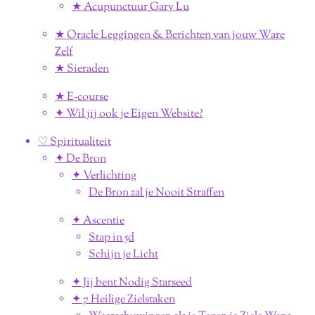
★ Acupunctuur Gary Lu
★ Oracle Leggingen & Berichten van jouw Ware
Zelf
★ Sieraden
★ E-course
✦ Wil jij ook je Eigen Website?
♡ Spiritualiteit
✦ De Bron
✦ Verlichting
De Bron zal je Nooit Straffen
✦ Ascentie
Stap in 5d
Schijn je Licht
✦ Jij bent Nodig Starseed
✦ 7 Heilige Zielstaken