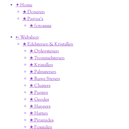
✦ Home
★ Doneren
★ Pagina’s
★ fotosssss
➸ Webshop
★ Edelstenen & Kristallen
★ Oplegstenen
★ Trommelstenen
★ Kristallen
★ Palmstenen
★ Ruwe Stenen
★ Clusters
★ Punten
★ Geodes
★ Hangers
★ Harten
★ Piramides
★ Fossielen