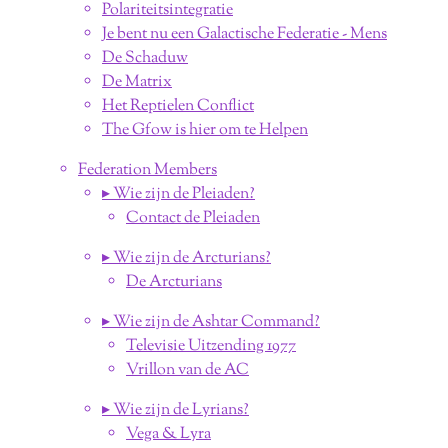
Polariteitsintegratie
Je bent nu een Galactische Federatie - Mens
De Schaduw
De Matrix
Het Reptielen Conflict
The Gfow is hier om te Helpen
Federation Members
▸ Wie zijn de Pleiaden?
Contact de Pleiaden
▸ Wie zijn de Arcturians?
De Arcturians
▸ Wie zijn de Ashtar Command?
Televisie Uitzending 1977
Vrillon van de AC
▸ Wie zijn de Lyrians?
Vega & Lyra