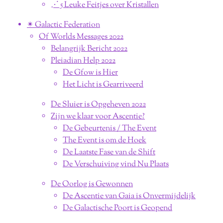
⋰ 5 Leuke Feitjes over Kristallen
✴︎ Galactic Federation
Of Worlds Messages 2022
Belangrijk Bericht 2022
Pleiadian Help 2022
De Gfow is Hier
Het Licht is Gearriveerd
De Sluier is Opgeheven 2022
Zijn we klaar voor Ascentie?
De Gebeurtenis / The Event
The Event is om de Hoek
De Laatste Fase van de Shift
De Verschuiving vind Nu Plaats
De Oorlog is Gewonnen
De Ascentie van Gaia is Onvermijdelijk
De Galactische Poort is Geopend