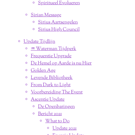
Spiritueel Evolueren
Sirian Message
Sirius Aartsengelen
Sirius High Council
Update Tijdlijn
♒︎ Waterman Tijdperk
Frequentie Upgrade
De Hemel op Aarde is nu Hier
Golden Age
Levende Bibliotheek
From Dark to Light
Voorbereiding The Event
Ascentie Update
De Openbaringen
Bericht 2021
What to Do
Update 2021