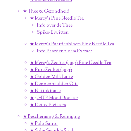
★ Thee & Gezondheid
★ Mercy's Pine Needle Tea
Info over de Thee
Spike-Eiwitten
★ Mercy's Paardenbloem Pine Needle Tea
Info Paardenbloem Extract
★ Mercy's Zeoliet (90gr) Pine Needle Tea
★ Pure Zeoliet (90gr)
★ Golden Milk Latte
★ Dennennaalden Olie
★ Nattokinase
★ 5-HTP Mood Booster
★ Detox Pleisters
★ Bescherming & Reiniging
★ Palo Santo
★ Salie Smudge Stick