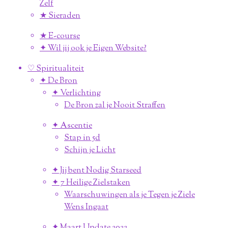
Zelf
★ Sieraden
★ E-course
✦ Wil jij ook je Eigen Website?
♡ Spiritualiteit
✦ De Bron
✦ Verlichting
De Bron zal je Nooit Straffen
✦ Ascentie
Stap in 5d
Schijn je Licht
✦ Jij bent Nodig Starseed
✦ 7 Heilige Zielstaken
Waarschuwingen als je Tegen je Ziele
Wens Ingaat
✦ Maart Update 2022