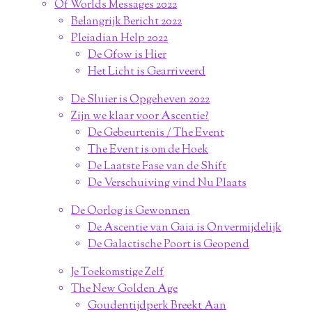
Of Worlds Messages 2022
Belangrijk Bericht 2022
Pleiadian Help 2022
De Gfow is Hier
Het Licht is Gearriveerd
De Sluier is Opgeheven 2022
Zijn we klaar voor Ascentie?
De Gebeurtenis / The Event
The Event is om de Hoek
De Laatste Fase van de Shift
De Verschuiving vind Nu Plaats
De Oorlog is Gewonnen
De Ascentie van Gaia is Onvermijdelijk
De Galactische Poort is Geopend
Je Toekomstige Zelf
The New Golden Age
Goudentijdperk Breekt Aan