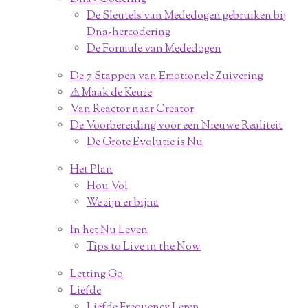
De Sleutels van Mededogen gebruiken bij
Dna-hercodering
De Formule van Mededogen
De 7 Stappen van Emotionele Zuivering
⚠︎ Maak de Keuze
Van Reactor naar Creator
De Voorbereiding voor een Nieuwe Realiteit
De Grote Evolutie is Nu
Het Plan
Hou Vol
We zijn er bijna
In het Nu Leven
Tips to Live in the Now
Letting Go
Liefde
Liefde Frequency Leren