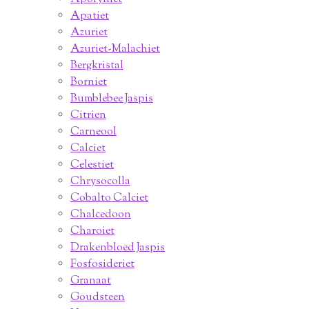
Apatiet
Azuriet
Azuriet-Malachiet
Bergkristal
Borniet
Bumblebee Jaspis
Citrien
Carneool
Calciet
Celestiet
Chrysocolla
Cobalto Calciet
Chalcedoon
Charoiet
Drakenbloed Jaspis
Fosfosideriet
Granaat
Goudsteen