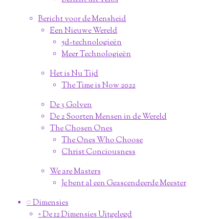
Bericht voor de Mensheid
Een Nieuwe Wereld
5d-technologieën
Meer Technologieën
Het is Nu Tijd
The Time is Now 2022
De 3 Golven
De 2 Soorten Mensen in de Wereld
The Chosen Ones
The Ones Who Choose
Christ Conciousness
We are Masters
Je bent al een Geascendeerde Meester
◌ Dimensies
◦ De 12 Dimensies Uitgelegd