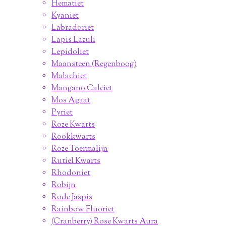
Hematiet
Kyaniet
Labradoriet
Lapis Lazuli
Lepidoliet
Maansteen (Regenboog)
Malachiet
Mangano Calciet
Mos Agaat
Pyriet
Roze Kwarts
Rookkwarts
Roze Toermalijn
Rutiel Kwarts
Rhodoniet
Robijn
Rode Jaspis
Rainbow Fluoriet
(Cranberry) Rose Kwarts Aura