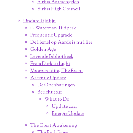
Sirius Aartsengelen
Sirius High Council
Update Tijdlijn
♒︎ Waterman Tijdperk
Frequentie Upgrade
De Hemel op Aarde is nu Hier
Golden Age
Levende Bibliotheek
From Dark to Light
Voorbereiding The Event
Ascentie Update
De Openbaringen
Bericht 2021
What to Do
Update 2021
Energie Update
The Great Awakening
The End Game