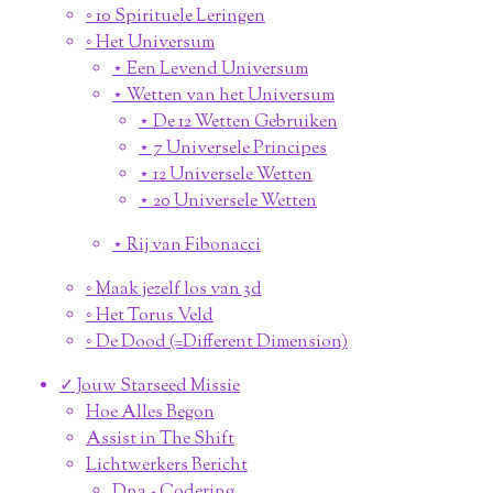
◦ 10 Spirituele Leringen
◦ Het Universum
⋆ Een Levend Universum
⋆ Wetten van het Universum
⋆ De 12 Wetten Gebruiken
⋆ 7 Universele Principes
⋆ 12 Universele Wetten
⋆ 20 Universele Wetten
⋆ Rij van Fibonacci
◦ Maak jezelf los van 3d
◦ Het Torus Veld
◦ De Dood (=Different Dimension)
✓ Jouw Starseed Missie
Hoe Alles Begon
Assist in The Shift
Lichtwerkers Bericht
Dna - Codering