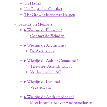
De Matrix
Het Reptielen Conflict
The Gfow is hier om te Helpen
Federation Members
▸ Wie zijn de Pleiaden?
Contact de Pleiaden
▸ Wie zijn de Arcturians?
De Arcturians
▸ Wie zijn de Ashtar Command?
Televisie Uitzending 1977
Vrillon van de AC
▸ Wie zijn de Lyrians?
Vega & Lyra
▸ Wie zijn de Andromedanen?
Meer Informatie over Andromedanen