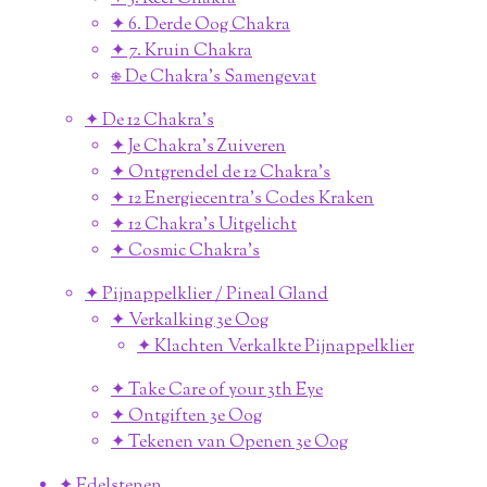
✦ 6. Derde Oog Chakra
✦ 7. Kruin Chakra
⎈ De Chakra's Samengevat
✦ De 12 Chakra's
✦ Je Chakra's Zuiveren
✦ Ontgrendel de 12 Chakra's
✦ 12 Energiecentra's Codes Kraken
✦ 12 Chakra's Uitgelicht
✦ Cosmic Chakra's
✦ Pijnappelklier / Pineal Gland
✦ Verkalking 3e Oog
✦ Klachten Verkalkte Pijnappelklier
✦ Take Care of your 3th Eye
✦ Ontgiften 3e Oog
✦ Tekenen van Openen 3e Oog
✦ Edelstenen