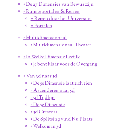
◦ De 27 Dimensies van Bewustzijn
◦ Ruimteportalen & Reizen
⋆ Reizen door het Universum
⋆ Portalen
◦ Multidimensionaal
◦ Multidimensionaal Theater
◦ In Welke Dimensie Leef Ik
◦ Je bent klaar voor de Overgang
◦ Van 3d naar 5d
◦ De 5e Dimensie laat zich zien
◦ Ascenderen naar 5d
◦ 5d Tijdlijn
◦ De 5e Dimensie
◦ 5d Creators
◦ De Splitsing vind Nu Plaats
◦ Welkom in 5d