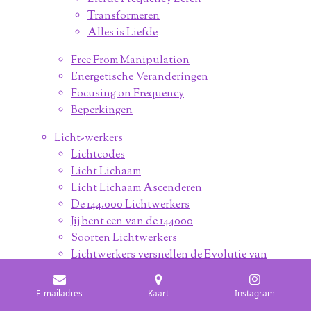
Transformeren
Alles is Liefde
Free From Manipulation
Energetische Veranderingen
Focusing on Frequency
Beperkingen
Licht-werkers
Lichtcodes
Licht Lichaam
Licht Lichaam Ascenderen
De 144.000 Lichtwerkers
Jij bent een van de 144000
Soorten Lichtwerkers
Lichtwerkers versnellen de Evolutie van
Bewustzijn
E-mailadres
Kaart
Instagram
Starseeds