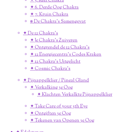
✦ 5. Keel Chakra
✦ 6. Derde Oog Chakra
✦ 7. Kruin Chakra
⎈ De Chakra's Samengevat
✦ De 12 Chakra's
✦ Je Chakra's Zuiveren
✦ Ontgrendel de 12 Chakra's
✦ 12 Energiecentra's Codes Kraken
✦ 12 Chakra's Uitgelicht
✦ Cosmic Chakra's
✦ Pijnappelklier / Pineal Gland
✦ Verkalking 3e Oog
✦ Klachten Verkalkte Pijnappelklier
✦ Take Care of your 3th Eye
✦ Ontgiften 3e Oog
✦ Tekenen van Openen 3e Oog