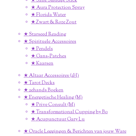
★ Salie Smudge Stick
★ Aura Protection Spray
★ Florida Water
★ Zwart & Roze Zout
★ Starseed Reading
★ Spirituele Accessoires
★ Pendels
★ Gans-Patches
★ Kaarsen
★ Altaar Accessoires (2H)
★ Tarot Decks
★ 2ehands Boeken
★ Energetische Healing (M)
★ Prive Consult (M)
★ Transformational Cupping by Bo
★ Acupunctuur Gary Lu
★ Oracle Leggingen & Berichten van jouw Ware