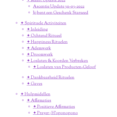
✦ Maart Update 2022
Ascentie Update 30-03-2022
Jij bent een Geschenk Starseed
✦ Spirituele Activiteiten
✦ Inleiding
✦ Ochtend Ritueel
✦ Happiness Rituelen
✦ Ademwerk
✦ Droomwerk
✦ Loslaten & Koorden Verbreken
✦ Loslaten van Producten-Geloof
✦ Dankbaarheid Rituelen
✦ Gaves
✦ Hulpmidellen
✦ Affirmaties
✦ Positieve Affirmaties
✦ Prayer ; H'oponopono