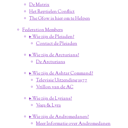
De Matrix
Het Reptielen Conflict
The Gfow is hier om te Helpen
Federation Members
▸ Wie zijn de Pleiaden?
Contact de Pleiaden
▸ Wie zijn de Arcturians?
De Arcturians
▸ Wie zijn de Ashtar Command?
Televisie Uitzending 1977
Vrillon van de AC
▸ Wie zijn de Lyrians?
Vega & Lyra
▸ Wie zijn de Andromedanen?
Meer Informatie over Andromedanen