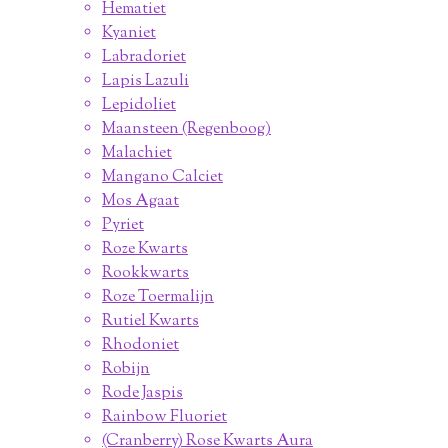
Hematiet
Kyaniet
Labradoriet
Lapis Lazuli
Lepidoliet
Maansteen (Regenboog)
Malachiet
Mangano Calciet
Mos Agaat
Pyriet
Roze Kwarts
Rookkwarts
Roze Toermalijn
Rutiel Kwarts
Rhodoniet
Robijn
Rode Jaspis
Rainbow Fluoriet
(Cranberry) Rose Kwarts Aura