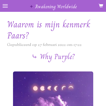
Ga
✦
Awakening Worldwide
direct
naar
Waarom is mijn kenmerk
de
hoofdinhoud
Paars?
Gepubliceerd op 27 februari 2022 om 17:22
⤷
Why Purple?