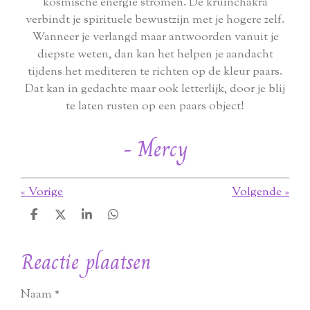
kosmische energie stromen. De kruinchakra
verbindt je spirituele bewustzijn met je hogere zelf.
Wanneer je verlangd maar antwoorden vanuit je
diepste weten, dan kan het helpen je aandacht
tijdens het mediteren te richten op de kleur paars.
Dat kan in gedachte maar ook letterlijk, door je blij
te laten rusten op een paars object!
- Mercy
«
Vorige
Volgende
»
D
D
S
D
e
e
h
e
l
e
a
l
Reactie plaatsen
e
l
r
e
n
e
n
Naam *