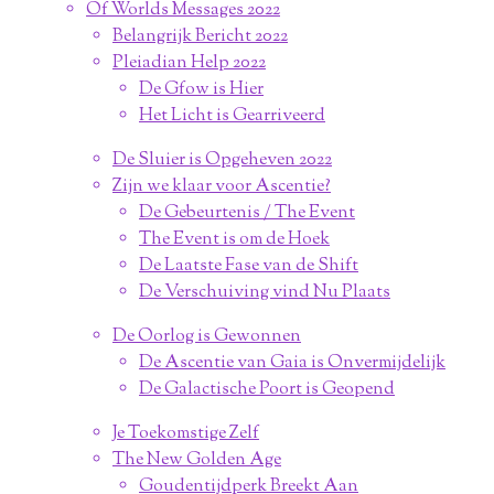
Of Worlds Messages 2022
Belangrijk Bericht 2022
Pleiadian Help 2022
De Gfow is Hier
Het Licht is Gearriveerd
De Sluier is Opgeheven 2022
Zijn we klaar voor Ascentie?
De Gebeurtenis / The Event
The Event is om de Hoek
De Laatste Fase van de Shift
De Verschuiving vind Nu Plaats
De Oorlog is Gewonnen
De Ascentie van Gaia is Onvermijdelijk
De Galactische Poort is Geopend
Je Toekomstige Zelf
The New Golden Age
Goudentijdperk Breekt Aan