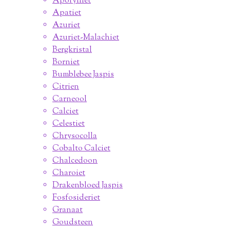
Apofylliet
Apatiet
Azuriet
Azuriet-Malachiet
Bergkristal
Borniet
Bumblebee Jaspis
Citrien
Carneool
Calciet
Celestiet
Chrysocolla
Cobalto Calciet
Chalcedoon
Charoiet
Drakenbloed Jaspis
Fosfosideriet
Granaat
Goudsteen