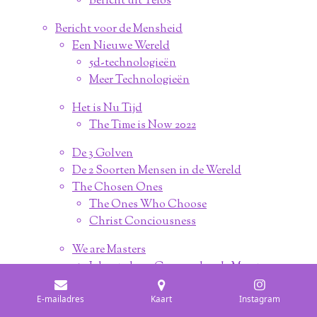
Bericht uit Telos
Bericht voor de Mensheid
Een Nieuwe Wereld
5d-technologieën
Meer Technologieën
Het is Nu Tijd
The Time is Now 2022
De 3 Golven
De 2 Soorten Mensen in de Wereld
The Chosen Ones
The Ones Who Choose
Christ Conciousness
We are Masters
Je bent al een Geascendeerde Meester
◌ Dimensies
E-mailadres
Kaart
Instagram
◦ De 12 Dimensies Uitgelegd