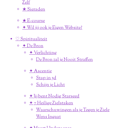
Zelf
★ Sieraden
★ E-course
✦ Wil jij ook je Eigen Website?
♡ Spiritualiteit
✦ De Bron
✦ Verlichting
De Bron zal je Nooit Straffen
✦ Ascentie
Stap in 5d
Schijn je Licht
✦ Jij bent Nodig Starseed
✦ 7 Heilige Zielstaken
Waarschuwingen als je Tegen je Ziele
Wens Ingaat