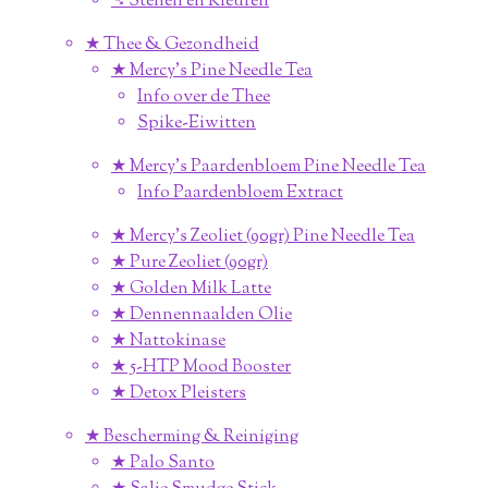
➴ Stenen en Kleuren
★ Thee & Gezondheid
★ Mercy's Pine Needle Tea
Info over de Thee
Spike-Eiwitten
★ Mercy's Paardenbloem Pine Needle Tea
Info Paardenbloem Extract
★ Mercy's Zeoliet (90gr) Pine Needle Tea
★ Pure Zeoliet (90gr)
★ Golden Milk Latte
★ Dennennaalden Olie
★ Nattokinase
★ 5-HTP Mood Booster
★ Detox Pleisters
★ Bescherming & Reiniging
★ Palo Santo