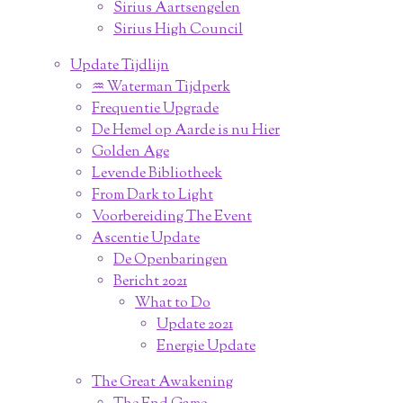
Sirius Aartsengelen
Sirius High Council
Update Tijdlijn
♒︎ Waterman Tijdperk
Frequentie Upgrade
De Hemel op Aarde is nu Hier
Golden Age
Levende Bibliotheek
From Dark to Light
Voorbereiding The Event
Ascentie Update
De Openbaringen
Bericht 2021
What to Do
Update 2021
Energie Update
The Great Awakening