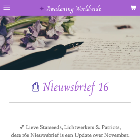
Ga
✦
Awakening Worldwide
direct
naar
de
hoofdinhoud
⎙
Nieuwsbrief 16
💕
Lieve Starseeds, Lichtwerkers & Patriots,
deze 16
e Nieuwsbrief is een Update over November.