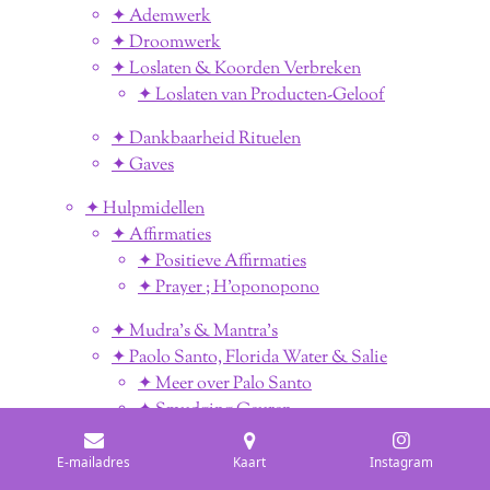
✦ Ademwerk
✦ Droomwerk
✦ Loslaten & Koorden Verbreken
✦ Loslaten van Producten-Geloof
✦ Dankbaarheid Rituelen
✦ Gaves
✦ Hulpmidellen
✦ Affirmaties
✦ Positieve Affirmaties
✦ Prayer ; H'oponopono
✦ Mudra's & Mantra's
✦ Paolo Santo, Florida Water & Salie
✦ Meer over Palo Santo
✦ Smudging Geuren
✦ Wierook
✦ Wierook Geuren
E-mailadres
Kaart
Instagram
✦ De Magie van Aromatherapie en Oliën