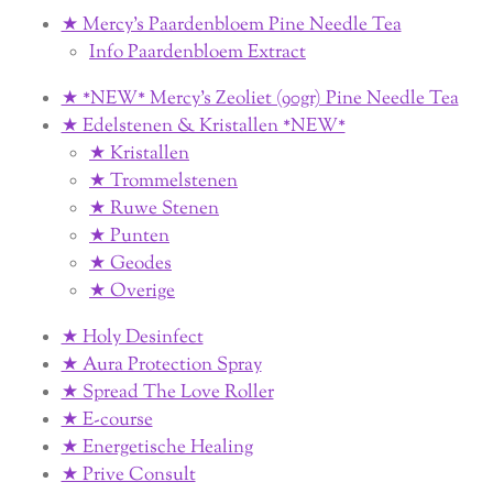
★ Mercy's Paardenbloem Pine Needle Tea
Info Paardenbloem Extract
★ *NEW* Mercy's Zeoliet (90gr) Pine Needle Tea
★ Edelstenen & Kristallen *NEW*
★ Kristallen
★ Trommelstenen
★ Ruwe Stenen
★ Punten
★ Geodes
★ Overige
★ Holy Desinfect
★ Aura Protection Spray
★ Spread The Love Roller
★ E-course
★ Energetische Healing
★ Prive Consult