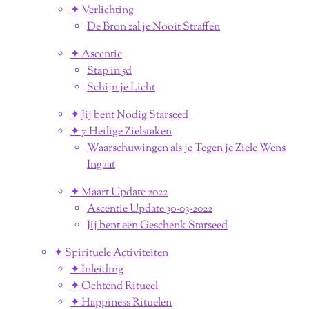
✦ Verlichting
De Bron zal je Nooit Straffen
✦ Ascentie
Stap in 5d
Schijn je Licht
✦ Jij bent Nodig Starseed
✦ 7 Heilige Zielstaken
Waarschuwingen als je Tegen je Ziele Wens
Ingaat
✦ Maart Update 2022
Ascentie Update 30-03-2022
Jij bent een Geschenk Starseed
✦ Spirituele Activiteiten
✦ Inleiding
✦ Ochtend Ritueel
✦ Happiness Rituelen