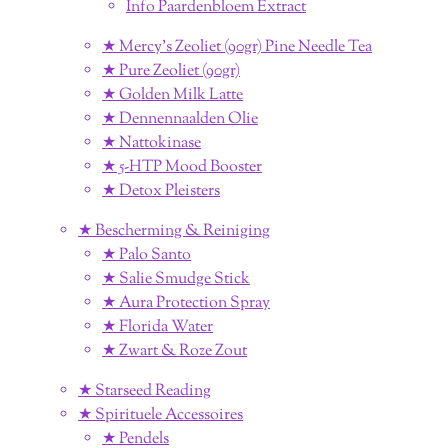
Info Paardenbloem Extract
★ Mercy's Zeoliet (90gr) Pine Needle Tea
★ Pure Zeoliet (90gr)
★ Golden Milk Latte
★ Dennennaalden Olie
★ Nattokinase
★ 5-HTP Mood Booster
★ Detox Pleisters
★ Bescherming & Reiniging
★ Palo Santo
★ Salie Smudge Stick
★ Aura Protection Spray
★ Florida Water
★ Zwart & Roze Zout
★ Starseed Reading
★ Spirituele Accessoires
★ Pendels