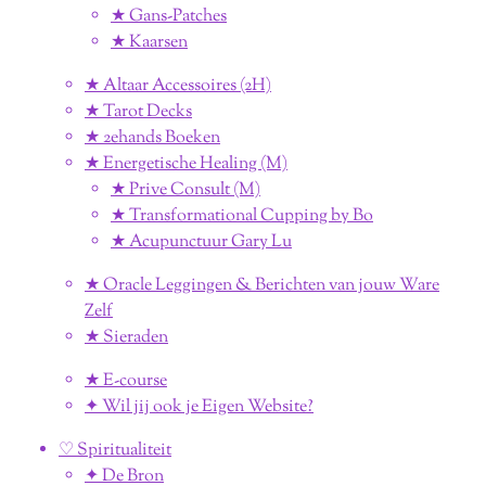
★ Gans-Patches
★ Kaarsen
★ Altaar Accessoires (2H)
★ Tarot Decks
★ 2ehands Boeken
★ Energetische Healing (M)
★ Prive Consult (M)
★ Transformational Cupping by Bo
★ Acupunctuur Gary Lu
★ Oracle Leggingen & Berichten van jouw Ware
Zelf
★ Sieraden
★ E-course
✦ Wil jij ook je Eigen Website?
♡ Spiritualiteit
✦ De Bron