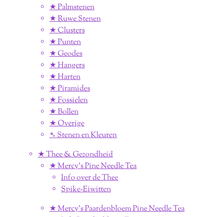
★ Palmstenen
★ Ruwe Stenen
★ Clusters
★ Punten
★ Geodes
★ Hangers
★ Harten
★ Piramides
★ Fossielen
★ Bollen
★ Overige
➴ Stenen en Kleuren
★ Thee & Gezondheid
★ Mercy's Pine Needle Tea
Info over de Thee
Spike-Eiwitten
★ Mercy's Paardenbloem Pine Needle Tea