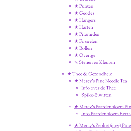
★ Punten
★ Geodes
★ Hangers
★ Harten
★ Piramides
★ Fossielen
★ Bollen
★ Overige
➴ Stenen en Kleuren
★ Thee & Gezondheid
★ Mercy's Pine Needle Tea
Info over de Thee
Spike-Eiwitten
★ Mercy's Paardenbloem Pin
Info Paardenbloem Extra
★ Mercy's Zeoliet (90gr) Pin