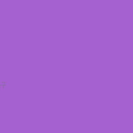
e Quartz
k
17