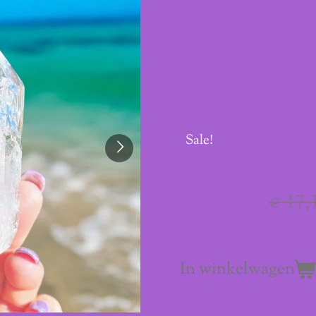
Crackl
Obelis
Sale!
€ 15,55
€ 17,
In winkelwagen