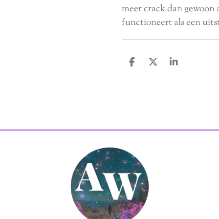
meer crack dan gewoon a
functioneert als een uits
D
D
S
e
e
h
l
e
a
e
l
r
n
e