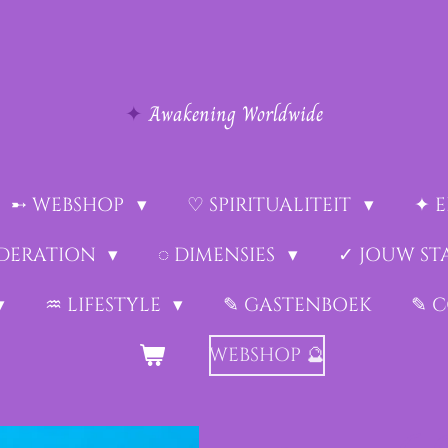
✦
Awakening Worldwide
➸ WEBSHOP
♡ SPIRITUALITEIT
✦ 
EDERATION
◌ DIMENSIES
✓ JOUW ST
♒︎ LIFESTYLE
✎ GASTENBOEK
✎ 
WEBSHOP 🔮