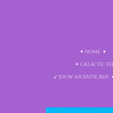
Ga
direct
naar
de
hoofdinhoud
✦ HOME
✴︎ GALACTIC F
➹ JOUW ASCENTIE REIS