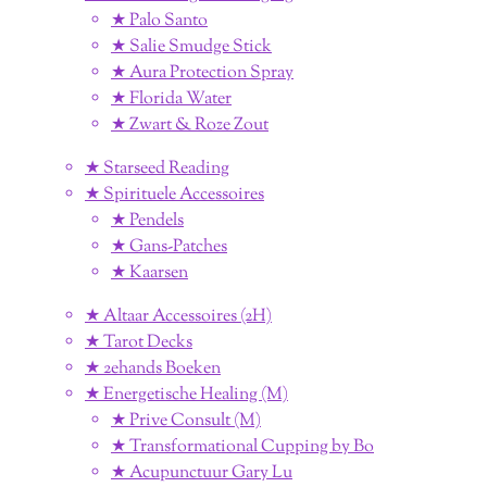
★ Palo Santo
★ Salie Smudge Stick
★ Aura Protection Spray
★ Florida Water
★ Zwart & Roze Zout
★ Starseed Reading
★ Spirituele Accessoires
★ Pendels
★ Gans-Patches
★ Kaarsen
★ Altaar Accessoires (2H)
★ Tarot Decks
★ 2ehands Boeken
★ Energetische Healing (M)
★ Prive Consult (M)
★ Transformational Cupping by Bo
★ Acupunctuur Gary Lu