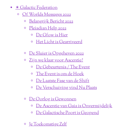
✴︎ Galactic Federation
Of Worlds Messages 2022
Belangrijk Bericht 2022
Pleiadian Help 2022
De Gfow is Hier
Het Licht is Gearriveerd
De Sluier is Opgeheven 2022
Zijn we klaar voor Ascentie?
De Gebeurtenis / The Event
The Event is om de Hoek
De Laatste Fase van de Shift
De Verschuiving vind Nu Plaats
De Oorlog is Gewonnen
De Ascentie van Gaia is Onvermijdelijk
De Galactische Poort is Geopend
Je Toekomstige Zelf