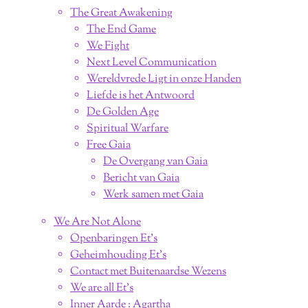
The Great Awakening
The End Game
We Fight
Next Level Communication
Wereldvrede Ligt in onze Handen
Liefde is het Antwoord
De Golden Age
Spiritual Warfare
Free Gaia
De Overgang van Gaia
Bericht van Gaia
Werk samen met Gaia
We Are Not Alone
Openbaringen Et's
Geheimhouding Et's
Contact met Buitenaardse Wezens
We are all Et's
Inner Aarde : Agartha