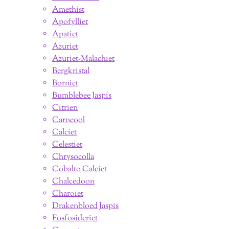
Amethist
Apofylliet
Apatiet
Azuriet
Azuriet-Malachiet
Bergkristal
Borniet
Bumblebee Jaspis
Citrien
Carneool
Calciet
Celestiet
Chrysocolla
Cobalto Calciet
Chalcedoon
Charoiet
Drakenbloed Jaspis
Fosfosideriet