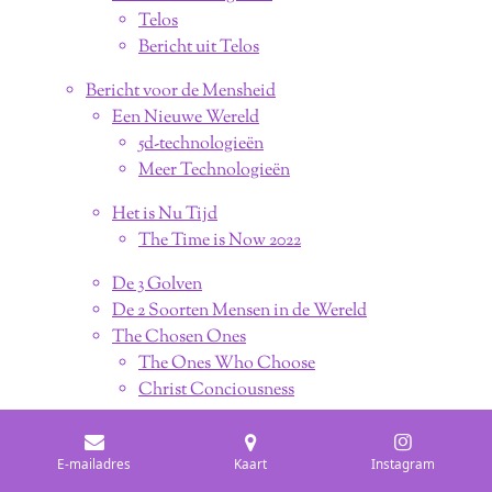
Telos
Bericht uit Telos
Bericht voor de Mensheid
Een Nieuwe Wereld
5d-technologieën
Meer Technologieën
Het is Nu Tijd
The Time is Now 2022
De 3 Golven
De 2 Soorten Mensen in de Wereld
The Chosen Ones
The Ones Who Choose
Christ Conciousness
We are Masters
Je bent al een Geascendeerde Meester
E-mailadres
Kaart
Instagram