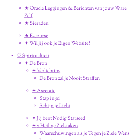
★ Oracle Leggingen & Berichten van jouw Ware
Zelf
★ Sieraden
★ E-course
✦ Wil jij ook je Eigen Website?
♡ Spiritualiteit
✦ De Bron
✦ Verlichting
De Bron zal je Nooit Straffen
✦ Ascentie
Stap in 5d
Schijn je Licht
✦ Jij bent Nodig Starseed
✦ 7 Heilige Zielstaken
Waarschuwingen als je Tegen je Ziele Wens