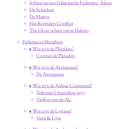
Je bent nu een Galactische Federatie - Mens
De Schaduw
De Matrix
Het Reptielen Conflict
The Gfow is hier om te Helpen
Federation Members
▸ Wie zijn de Pleiaden?
Contact de Pleiaden
▸ Wie zijn de Arcturians?
De Arcturians
▸ Wie zijn de Ashtar Command?
Televisie Uitzending 1977
Vrillon van de AC
▸ Wie zijn de Lyrians?
Vega & Lyra