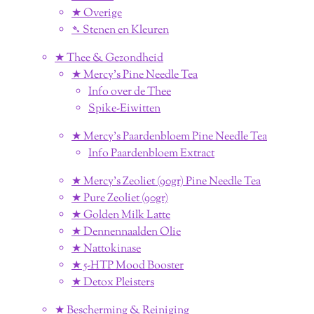
★ Overige
➴ Stenen en Kleuren
★ Thee & Gezondheid
★ Mercy's Pine Needle Tea
Info over de Thee
Spike-Eiwitten
★ Mercy's Paardenbloem Pine Needle Tea
Info Paardenbloem Extract
★ Mercy's Zeoliet (90gr) Pine Needle Tea
★ Pure Zeoliet (90gr)
★ Golden Milk Latte
★ Dennennaalden Olie
★ Nattokinase
★ 5-HTP Mood Booster
★ Detox Pleisters
★ Bescherming & Reiniging