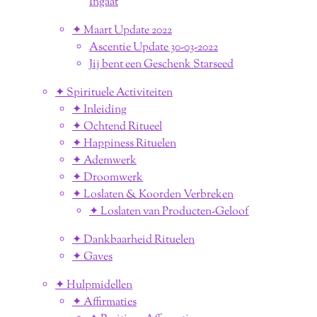
Ingaat
✦ Maart Update 2022
Ascentie Update 30-03-2022
Jij bent een Geschenk Starseed
✦ Spirituele Activiteiten
✦ Inleiding
✦ Ochtend Ritueel
✦ Happiness Rituelen
✦ Ademwerk
✦ Droomwerk
✦ Loslaten & Koorden Verbreken
✦ Loslaten van Producten-Geloof
✦ Dankbaarheid Rituelen
✦ Gaves
✦ Hulpmidellen
✦ Affirmaties