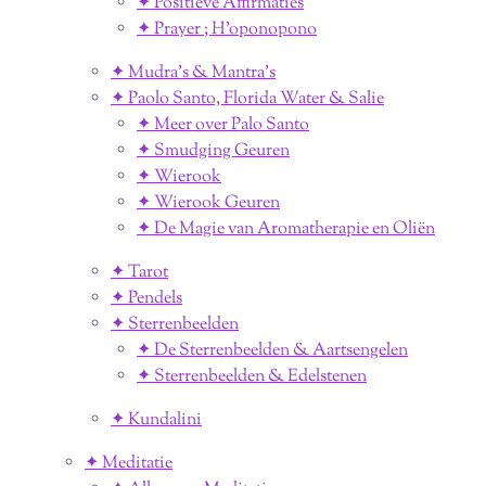
✦ Positieve Affirmaties
✦ Prayer ; H'oponopono
✦ Mudra's & Mantra's
✦ Paolo Santo, Florida Water & Salie
✦ Meer over Palo Santo
✦ Smudging Geuren
✦ Wierook
✦ Wierook Geuren
✦ De Magie van Aromatherapie en Oliën
✦ Tarot
✦ Pendels
✦ Sterrenbeelden
✦ De Sterrenbeelden & Aartsengelen
✦ Sterrenbeelden & Edelstenen
✦ Kundalini
✦ Meditatie