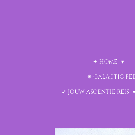
Ga
direct
naar
de
hoofdinhoud
✦ HOME
✴︎ GALACTIC F
➹ JOUW ASCENTIE REIS