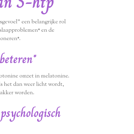
van 5-htp
sgevoel” een belangrijke rol
s slaapproblemen* en de
ioneren*.
beteren*
erotonine omzet in melatonine.
s het dan weer licht wordt,
wakker worden.
 psychologisch