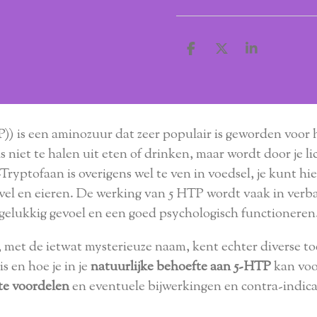
D
D
S
e
e
h
l
e
a
e
l
r
n
e
) is een aminozuur dat zeer populair is geworden voor 
 niet te halen uit eten of drinken, maar wordt door je 
yptofaan is overigens wel te ven in voedsel, je kunt hie
ivel en eieren. De werking van 5 HTP wordt vaak in ver
gelukkig gevoel en een goed psychologisch functioneren
met de ietwat mysterieuze naam, kent echter diverse toe
s en hoe je in je
natuurlijke behoefte aan 5-HTP
kan voo
te voordelen
en eventuele bijwerkingen en contra-indicat