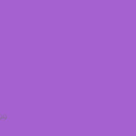
 Mood
r
es 30 st
99