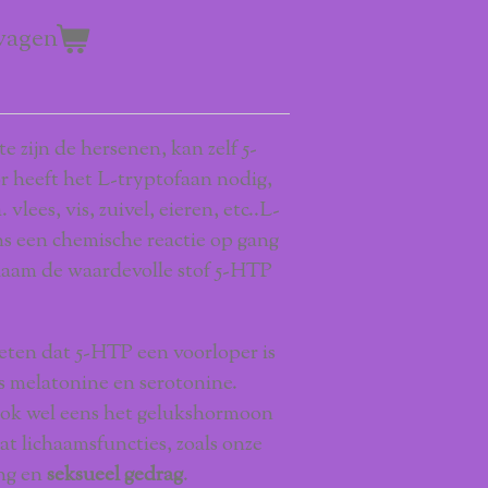
wagen
e zijn de hersenen, kan zelf 5-
heeft het L-tryptofaan nodig,
 vlees, vis, zuivel, eieren, etc..L-
s een chemische reactie op gang
haam de waardevolle stof 5-HTP
weten dat 5-HTP een voorloper is
s melatonine en serotonine.
ok wel eens het gelukshormoon
at lichaamsfuncties, zoals onze
ing en
seksueel gedrag
.