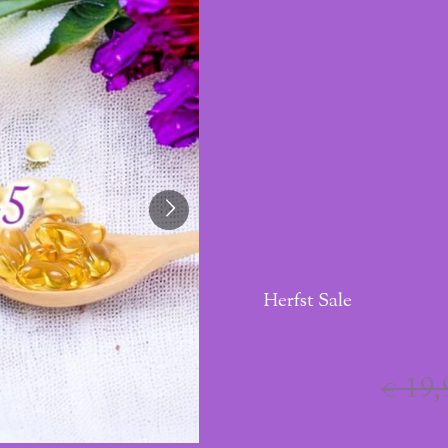
Htp-5
Booste
Capsul
Herfst Sale
€ 15,55
€ 19,