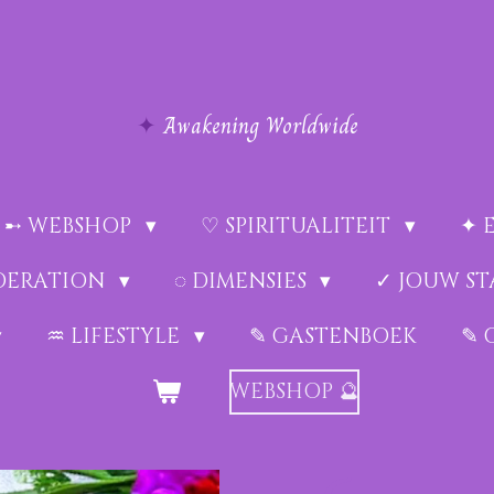
✦
Awakening Worldwide
➸ WEBSHOP
♡ SPIRITUALITEIT
✦ 
EDERATION
◌ DIMENSIES
✓ JOUW ST
♒︎ LIFESTYLE
✎ GASTENBOEK
✎ 
WEBSHOP 🔮