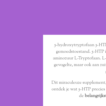
5-hydroxytryptofaan 5-HTP)
gemoedstoestand. 5-HTP is
aminozuur L-Tryptofaan. L-Tr
gevogelte, maar ook aan zu
Dit miraculeuze supplement, 
ontdek je wat 5-HTP precies i
de
belangrijks