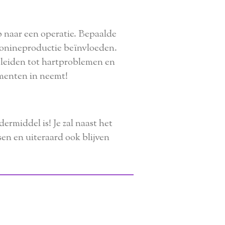
p naar een operatie. Bepaalde
otonineproductie beïnvloeden.
. leiden tot hartproblemen en
lementen in neemt!
rmiddel is! Je zal naast het
n en uiteraard ook blijven