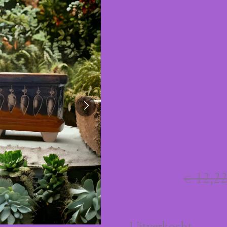
India
Keram
Potjes
€ 7,77
€ 12,2