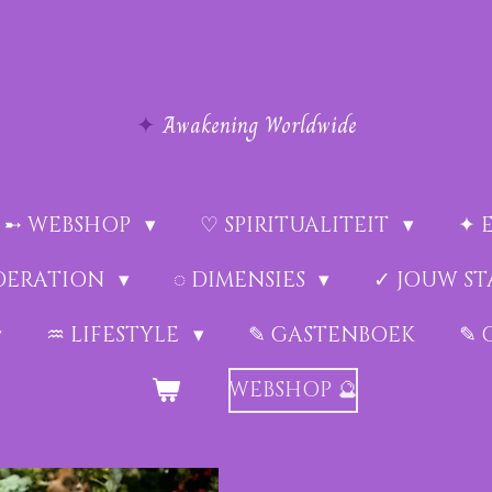
✦
Awakening Worldwide
➸ WEBSHOP
♡ SPIRITUALITEIT
✦ 
EDERATION
◌ DIMENSIES
✓ JOUW ST
♒︎ LIFESTYLE
✎ GASTENBOEK
✎ 
WEBSHOP 🔮