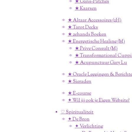
★ Gans-Patches
★ Kaarsen
★ Altaar Accessoires (2H)
★ Tarot Decks
★ 2ehands Boeken
★ Energetische Healing (M)
★ Prive Consult (M)
★ Transformational Cuppi
★ Acupunctuur Gary Lu
★ Oracle Leggingen & Berichte
★ Sieraden
★ E-course
✦ Wil jij ook je Eigen Website?
♡ Spiritualiteit
✦ De Bron
✦ Verlichting