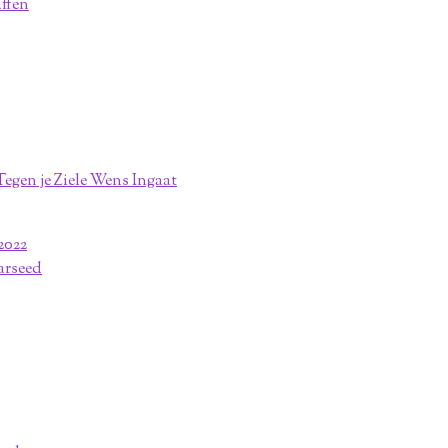
affen
egen je Ziele Wens Ingaat
2022
arseed