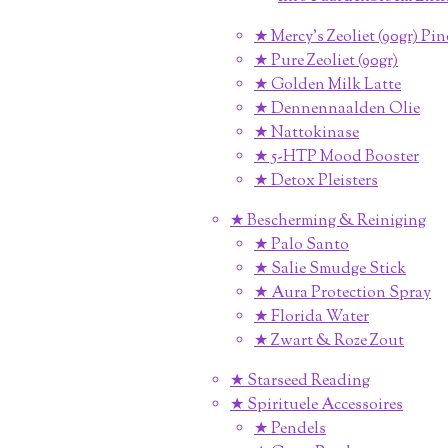
★ Mercy's Zeoliet (90gr) Pi
★ Pure Zeoliet (90gr)
★ Golden Milk Latte
★ Dennennaalden Olie
★ Nattokinase
★ 5-HTP Mood Booster
★ Detox Pleisters
★ Bescherming & Reiniging
★ Palo Santo
★ Salie Smudge Stick
★ Aura Protection Spray
★ Florida Water
★ Zwart & Roze Zout
★ Starseed Reading
★ Spirituele Accessoires
★ Pendels