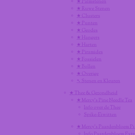
★ Palmstenen
★ Ruwe Stenen
★ Clusters
★ Punten
★ Geodes
★ Hangers
★ Harten
★ Piramides
★ Fossielen
★ Bollen
★ Overige
➴ Stenen en Kleuren
★ Thee & Gezondheid
★ Mercy's Pine Needle Tea
Info over de Thee
Spike-Eiwitten
★ Mercy's Paardenbloem Pi
Info Paardenbloem Extr