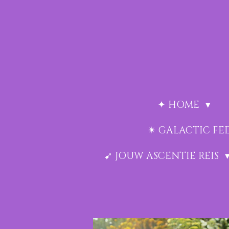
Ga
direct
naar
de
hoofdinhoud
✦ HOME
✴︎ GALACTIC F
➹ JOUW ASCENTIE REIS