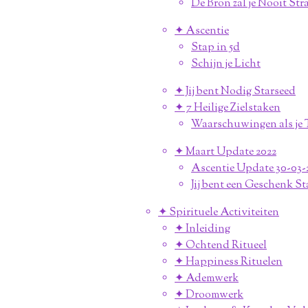
De Bron zal je Nooit Str
✦ Ascentie
Stap in 5d
Schijn je Licht
✦ Jij bent Nodig Starseed
✦ 7 Heilige Zielstaken
Waarschuwingen als je T
✦ Maart Update 2022
Ascentie Update 30-03-
Jij bent een Geschenk St
✦ Spirituele Activiteiten
✦ Inleiding
✦ Ochtend Ritueel
✦ Happiness Rituelen
✦ Ademwerk
✦ Droomwerk