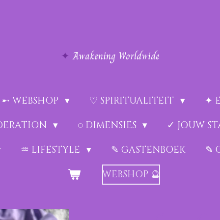
✦
Awakening Worldwide
➸ WEBSHOP
♡ SPIRITUALITEIT
✦ 
EDERATION
◌ DIMENSIES
✓ JOUW ST
♒︎ LIFESTYLE
✎ GASTENBOEK
✎ 
WEBSHOP 🔮