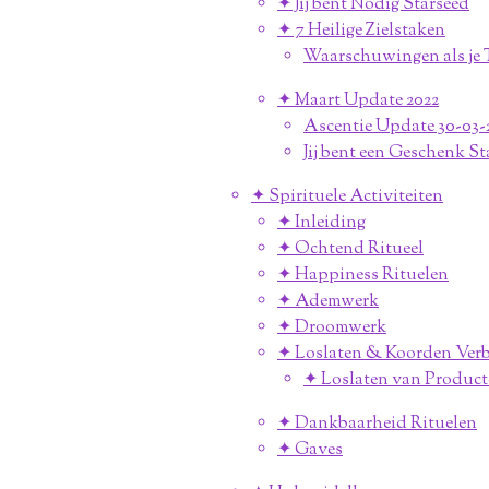
✦ Jij bent Nodig Starseed
✦ 7 Heilige Zielstaken
Waarschuwingen als je T
✦ Maart Update 2022
Ascentie Update 30-03-
Jij bent een Geschenk St
✦ Spirituele Activiteiten
✦ Inleiding
✦ Ochtend Ritueel
✦ Happiness Rituelen
✦ Ademwerk
✦ Droomwerk
✦ Loslaten & Koorden Ver
✦ Loslaten van Produc
✦ Dankbaarheid Rituelen
✦ Gaves