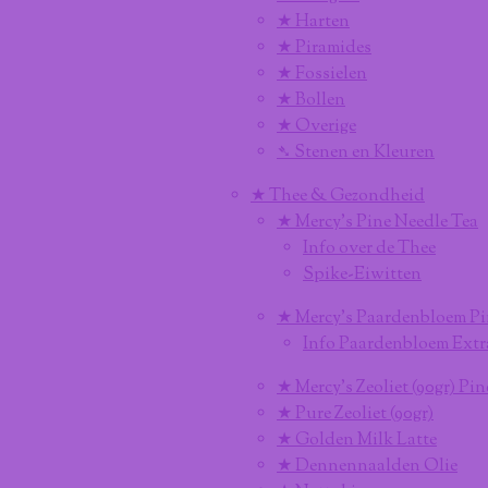
★ Harten
★ Piramides
★ Fossielen
★ Bollen
★ Overige
➴ Stenen en Kleuren
★ Thee & Gezondheid
★ Mercy's Pine Needle Tea
Info over de Thee
Spike-Eiwitten
★ Mercy's Paardenbloem Pi
Info Paardenbloem Extr
★ Mercy's Zeoliet (90gr) Pi
★ Pure Zeoliet (90gr)
★ Golden Milk Latte
★ Dennennaalden Olie