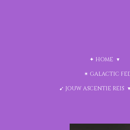
Ga
direct
naar
de
hoofdinhoud
✦ HOME
✴︎ GALACTIC F
➹ JOUW ASCENTIE REIS