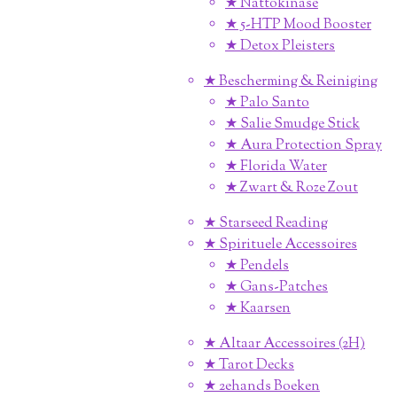
★ Nattokinase
★ 5-HTP Mood Booster
★ Detox Pleisters
★ Bescherming & Reiniging
★ Palo Santo
★ Salie Smudge Stick
★ Aura Protection Spray
★ Florida Water
★ Zwart & Roze Zout
★ Starseed Reading
★ Spirituele Accessoires
★ Pendels
★ Gans-Patches
★ Kaarsen
★ Altaar Accessoires (2H)
★ Tarot Decks
★ 2ehands Boeken