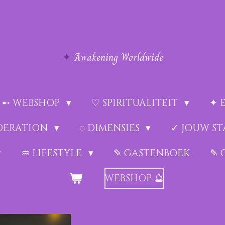
✦
Awakening Worldwide
➸ WEBSHOP
♡ SPIRITUALITEIT
✦ 
EDERATION
◌ DIMENSIES
✓ JOUW ST
♒︎ LIFESTYLE
✎ GASTENBOEK
✎ 
WEBSHOP 🔮