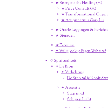
★ Energetische Healing (M)
★ Prive Consult (M)
★ Transformational Cuppi
★ Acupunctuur Gary Lu
★ Oracle Leggingen & Berichte
★ Sieraden
★ E-course
✦ Wil jij ook je Eigen Website?
♡ Spiritualiteit
✦ De Bron
✦ Verlichting
De Bron zal je Nooit Str
✦ Ascentie
Stap in 5d
Schijn je Licht