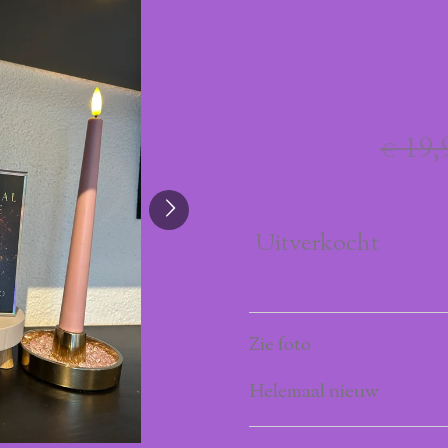
Tarot 
€ 14,95
€ 19,
Uitverkocht
Zie foto
Helemaal nieuw