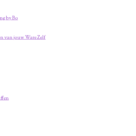
ng by Bo
n van jouw Ware Zelf
affen