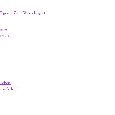
egen je Ziele Wens Ingaat
2022
arseed
breken
ten-Geloof