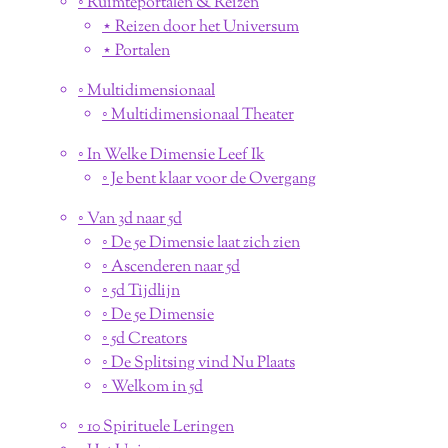
◦ Ruimteportalen & Reizen
⋆ Reizen door het Universum
⋆ Portalen
◦ Multidimensionaal
◦ Multidimensionaal Theater
◦ In Welke Dimensie Leef Ik
◦ Je bent klaar voor de Overgang
◦ Van 3d naar 5d
◦ De 5e Dimensie laat zich zien
◦ Ascenderen naar 5d
◦ 5d Tijdlijn
◦ De 5e Dimensie
◦ 5d Creators
◦ De Splitsing vind Nu Plaats
◦ Welkom in 5d
◦ 10 Spirituele Leringen