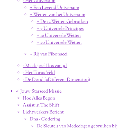
◦ Het Universum
⋆ Een Levend Universum
⋆ Wetten van het Universum
⋆ De 12 Wetten Gebruiken
⋆ 7 Universele Principes
⋆ 12 Universele Wetten
⋆ 20 Universele Wetten
⋆ Rij van Fibonacci
◦ Maak jezelf los van 3d
◦ Het Torus Veld
◦ De Dood (=Different Dimension)
✓ Jouw Starseed Missie
Hoe Alles Begon
Assist in The Shift
Lichtwerkers Bericht
Dna - Codering
De Sleutels van Mededogen gebruiken bij