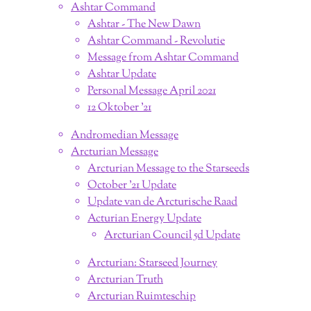
Ashtar Command
Ashtar - The New Dawn
Ashtar Command - Revolutie
Message from Ashtar Command
Ashtar Update
Personal Message April 2021
12 Oktober '21
Andromedian Message
Arcturian Message
Arcturian Message to the Starseeds
October '21 Update
Update van de Arcturische Raad
Acturian Energy Update
Arcturian Council 5d Update
Arcturian: Starseed Journey
Arcturian Truth
Arcturian Ruimteschip