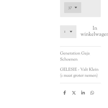
In
winkelwage
Generation Gaja
Schoenen
GELESIE - Valt Klein
(1 maat groter nemen)
D
D
S
D
e
e
h
e
l
e
a
l
e
l
r
e