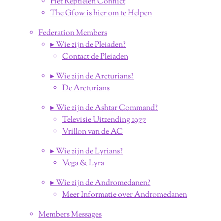
Het Reptielen Conflict
The Gfow is hier om te Helpen
Federation Members
▸ Wie zijn de Pleiaden?
Contact de Pleiaden
▸ Wie zijn de Arcturians?
De Arcturians
▸ Wie zijn de Ashtar Command?
Televisie Uitzending 1977
Vrillon van de AC
▸ Wie zijn de Lyrians?
Vega & Lyra
▸ Wie zijn de Andromedanen?
Meer Informatie over Andromedanen
Members Messages