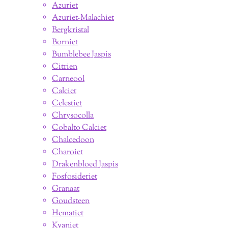
Azuriet
Azuriet-Malachiet
Bergkristal
Borniet
Bumblebee Jaspis
Citrien
Carneool
Calciet
Celestiet
Chrysocolla
Cobalto Calciet
Chalcedoon
Charoiet
Drakenbloed Jaspis
Fosfosideriet
Granaat
Goudsteen
Hematiet
Kyaniet