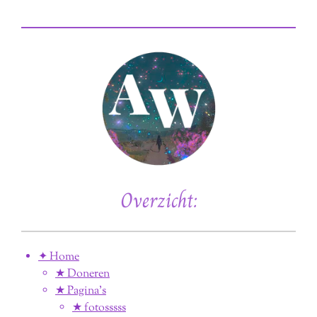
n
e
n
Overzicht:
✦ Home
★ Doneren
★ Pagina’s
★ fotosssss