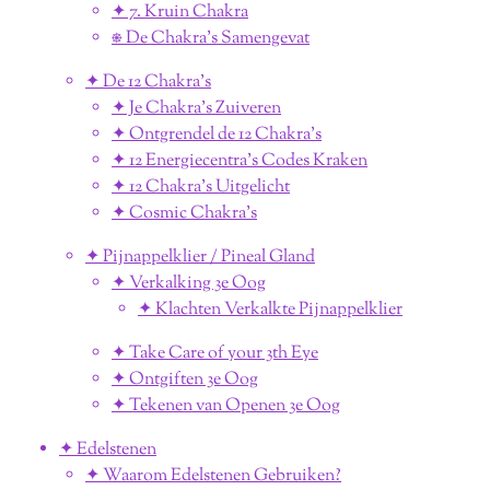
✦ 7. Kruin Chakra
⎈ De Chakra's Samengevat
✦ De 12 Chakra's
✦ Je Chakra's Zuiveren
✦ Ontgrendel de 12 Chakra's
✦ 12 Energiecentra's Codes Kraken
✦ 12 Chakra's Uitgelicht
✦ Cosmic Chakra's
✦ Pijnappelklier / Pineal Gland
✦ Verkalking 3e Oog
✦ Klachten Verkalkte Pijnappelklier
✦ Take Care of your 3th Eye
✦ Ontgiften 3e Oog
✦ Tekenen van Openen 3e Oog
✦ Edelstenen
✦ Waarom Edelstenen Gebruiken?