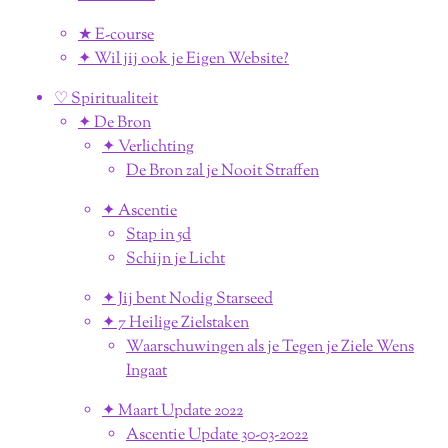
★ E-course
✦ Wil jij ook je Eigen Website?
♡ Spiritualiteit
✦ De Bron
✦ Verlichting
De Bron zal je Nooit Straffen
✦ Ascentie
Stap in 5d
Schijn je Licht
✦ Jij bent Nodig Starseed
✦ 7 Heilige Zielstaken
Waarschuwingen als je Tegen je Ziele Wens
Ingaat
✦ Maart Update 2022
Ascentie Update 30-03-2022