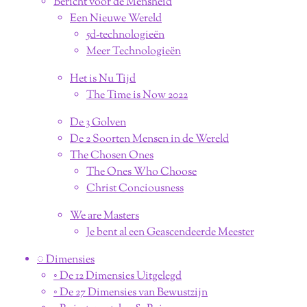
Bericht voor de Mensheid
Een Nieuwe Wereld
5d-technologieën
Meer Technologieën
Het is Nu Tijd
The Time is Now 2022
De 3 Golven
De 2 Soorten Mensen in de Wereld
The Chosen Ones
The Ones Who Choose
Christ Conciousness
We are Masters
Je bent al een Geascendeerde Meester
◌ Dimensies
◦ De 12 Dimensies Uitgelegd
◦ De 27 Dimensies van Bewustzijn