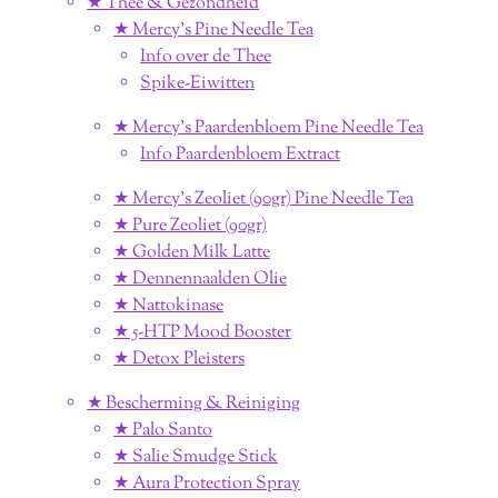
★ Thee & Gezondheid
★ Mercy's Pine Needle Tea
Info over de Thee
Spike-Eiwitten
★ Mercy's Paardenbloem Pine Needle Tea
Info Paardenbloem Extract
★ Mercy's Zeoliet (90gr) Pine Needle Tea
★ Pure Zeoliet (90gr)
★ Golden Milk Latte
★ Dennennaalden Olie
★ Nattokinase
★ 5-HTP Mood Booster
★ Detox Pleisters
★ Bescherming & Reiniging
★ Palo Santo
★ Salie Smudge Stick
★ Aura Protection Spray