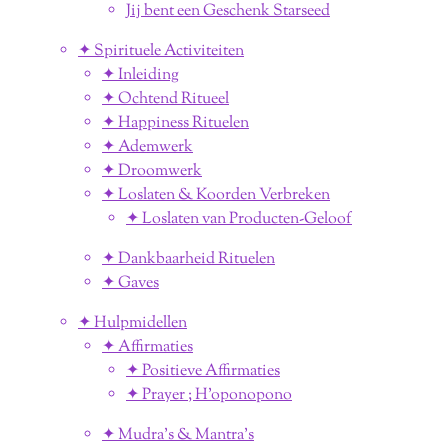
Jij bent een Geschenk Starseed
✦ Spirituele Activiteiten
✦ Inleiding
✦ Ochtend Ritueel
✦ Happiness Rituelen
✦ Ademwerk
✦ Droomwerk
✦ Loslaten & Koorden Verbreken
✦ Loslaten van Producten-Geloof
✦ Dankbaarheid Rituelen
✦ Gaves
✦ Hulpmidellen
✦ Affirmaties
✦ Positieve Affirmaties
✦ Prayer ; H'oponopono
✦ Mudra's & Mantra's