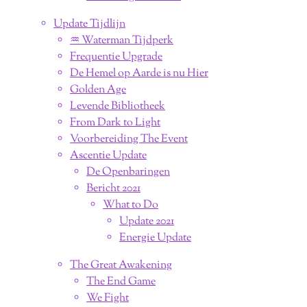
Update Tijdlijn
♒︎ Waterman Tijdperk
Frequentie Upgrade
De Hemel op Aarde is nu Hier
Golden Age
Levende Bibliotheek
From Dark to Light
Voorbereiding The Event
Ascentie Update
De Openbaringen
Bericht 2021
What to Do
Update 2021
Energie Update
The Great Awakening
The End Game
We Fight