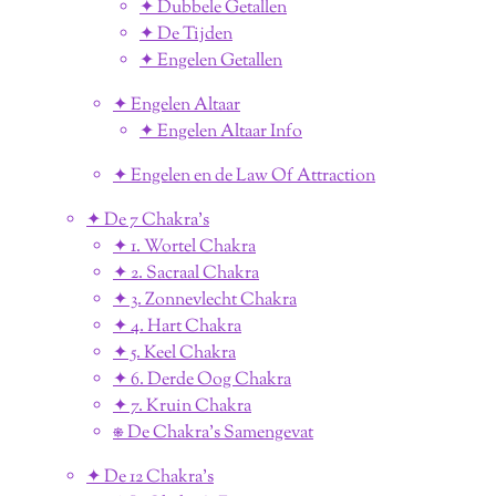
✦ Dubbele Getallen
✦ De Tijden
✦ Engelen Getallen
✦ Engelen Altaar
✦ Engelen Altaar Info
✦ Engelen en de Law Of Attraction
✦ De 7 Chakra's
✦ 1. Wortel Chakra
✦ 2. Sacraal Chakra
✦ 3. Zonnevlecht Chakra
✦ 4. Hart Chakra
✦ 5. Keel Chakra
✦ 6. Derde Oog Chakra
✦ 7. Kruin Chakra
⎈ De Chakra's Samengevat
✦ De 12 Chakra's