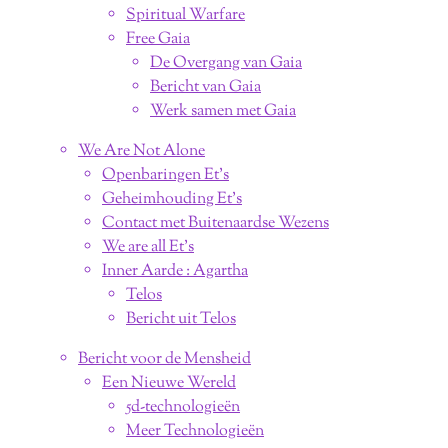
Spiritual Warfare
Free Gaia
De Overgang van Gaia
Bericht van Gaia
Werk samen met Gaia
We Are Not Alone
Openbaringen Et's
Geheimhouding Et's
Contact met Buitenaardse Wezens
We are all Et's
Inner Aarde : Agartha
Telos
Bericht uit Telos
Bericht voor de Mensheid
Een Nieuwe Wereld
5d-technologieën
Meer Technologieën