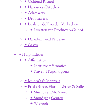
✦ Ochtend Ritueel
✦ Happiness Rituelen
✦ Ademwerk
✦ Droomwerk
✦ Loslaten & Koorden Verbreken
✦ Loslaten van Producten-Geloof
✦ Dankbaarheid Rituelen
✦ Gaves
✦ Hulpmidellen
✦ Affirmaties
✦ Positieve Affirmaties
✦ Prayer ; H'oponopono
✦ Mudra's & Mantra's
✦ Paolo Santo, Florida Water & Salie
✦ Meer over Palo Santo
✦ Smudging Geuren
✦ Wierook