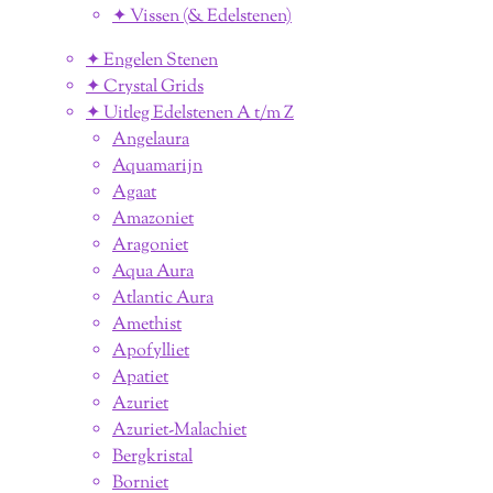
✦ Vissen (& Edelstenen)
✦ Engelen Stenen
✦ Crystal Grids
✦ Uitleg Edelstenen A t/m Z
Angelaura
Aquamarijn
Agaat
Amazoniet
Aragoniet
Aqua Aura
Atlantic Aura
Amethist
Apofylliet
Apatiet
Azuriet
Azuriet-Malachiet
Bergkristal
Borniet