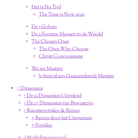
Het is Nu Tijd
The Time is Now 2022
De 3 Golven
De 2 Soorten Mensen in de Wereld
The Chosen Ones
The Ones Who Choose
Christ Conciousness
We are Masters
Je bent al een Geascendeerde Meester
◌ Dimensies
◦ De 12 Dimensies Uitgelegd
◦ De 27 Dimensies van Bewustzijn
◦ Ruimteportalen & Reizen
⋆ Reizen door het Universum
⋆ Portalen
◦ Multidimensionaal