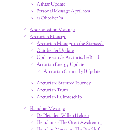
Ashtar Update
Personal Message April 2021
12 Oktober '21
Andromedian Message
Arcturian Message
Arcturian Message to the Starseeds
October '21 Update
Update van de Arcturische Raad
Acturian Energy Update
Arcturian Council 5d Update
Arcturian: Starseed Journey
Arcturian Truth
Arcturian Ruimteschip
Pleiadian Message
De Pleiaden Willen Helpen
Pleiadians - The Great Awakening
Pleiadian Message ; The Big Shift