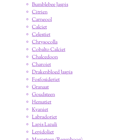
Bumblebee Jaspis
Citrien
Carneool
Calciet
Celestiet
Chrysocolla
Cobalto Calciet
Chalcedoon
Charoiet
Drakenbloed Jaspis
Fosfosideriet
Granaat
Goudsteen
Hematiet
Kyaniet
Labradoriet
Lapis Lazuli
Lepidoliet
Maansteen (Regenboog)