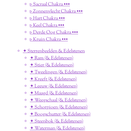
▹ Sacraal Chakra •••
▹ Zonnenvlecht Chakra •••
▹ Hart Chakra •••
▹ Keel Chakra •••
▹ Derde Oog Chakra •••
▹ Kruin Chakra •••
✦ Sterrenbeelden & Edelstenen
✦ Ram (& Edelstenen)
✦ Stier (& Edelstenen)
✦ Tweelingen (& Edelstenen)
✦ Kreeft (& Edelstenen)
✦ Leeuw (& Edelstenen)
✦ Maagd (& Edelstenen)
✦ Weegschaal (& Edelstenen)
✦ Schorpioen (& Edelstenen)
✦ Boogschutter (& Edelstenen)
✦ Steenbok (& Edelstenen)
✦ Waterman (& Edelstenen)