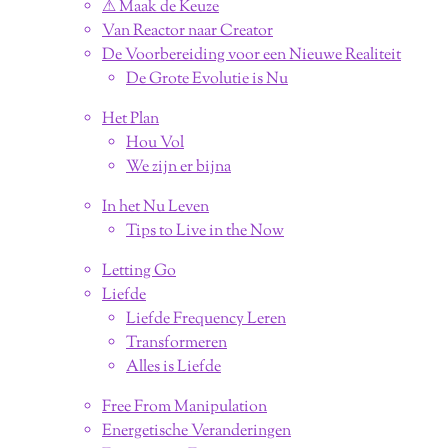
⚠︎ Maak de Keuze
Van Reactor naar Creator
De Voorbereiding voor een Nieuwe Realiteit
De Grote Evolutie is Nu
Het Plan
Hou Vol
We zijn er bijna
In het Nu Leven
Tips to Live in the Now
Letting Go
Liefde
Liefde Frequency Leren
Transformeren
Alles is Liefde
Free From Manipulation
Energetische Veranderingen