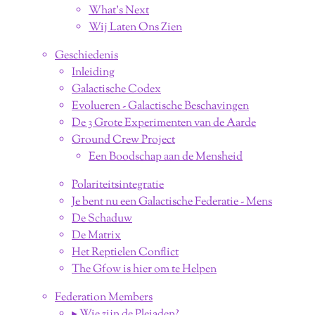
What's Next
Wij Laten Ons Zien
Geschiedenis
Inleiding
Galactische Codex
Evolueren - Galactische Beschavingen
De 3 Grote Experimenten van de Aarde
Ground Crew Project
Een Boodschap aan de Mensheid
Polariteitsintegratie
Je bent nu een Galactische Federatie - Mens
De Schaduw
De Matrix
Het Reptielen Conflict
The Gfow is hier om te Helpen
Federation Members
▸ Wie zijn de Pleiaden?