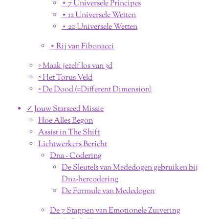
⋆ 7 Universele Principes
⋆ 12 Universele Wetten
⋆ 20 Universele Wetten
⋆ Rij van Fibonacci
◦ Maak jezelf los van 3d
◦ Het Torus Veld
◦ De Dood (=Different Dimension)
✓ Jouw Starseed Missie
Hoe Alles Begon
Assist in The Shift
Lichtwerkers Bericht
Dna - Codering
De Sleutels van Mededogen gebruiken bij
Dna-hercodering
De Formule van Mededogen
De 7 Stappen van Emotionele Zuivering