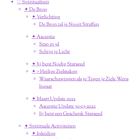
♡ Spiritualiteit
✦ De Bron
✦ Verlichting
De Bron zal je Nooit Straffen
✦ Ascentie
Stap in 5d
Schijn je Licht
✦ Jij bent Nodig Starseed
✦ 7 Heilige Zielstaken
Waarschuwingen als je Tegen je Ziele Wens
Ingaat
✦ Maart Update 2022
Ascentie Update 30-03-2022
Jij bent een Geschenk Starseed
✦ Spirituele Activiteiten
✦ Inleiding