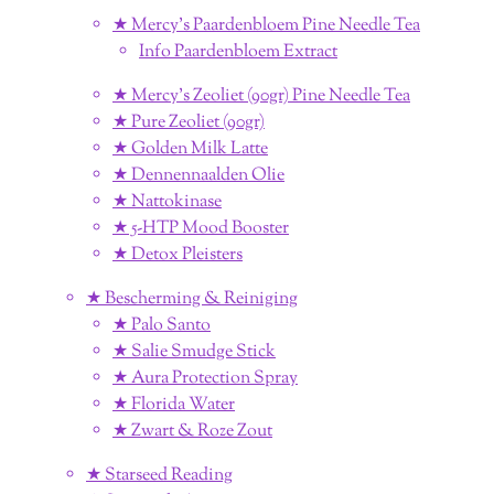
★ Mercy's Paardenbloem Pine Needle Tea
Info Paardenbloem Extract
★ Mercy's Zeoliet (90gr) Pine Needle Tea
★ Pure Zeoliet (90gr)
★ Golden Milk Latte
★ Dennennaalden Olie
★ Nattokinase
★ 5-HTP Mood Booster
★ Detox Pleisters
★ Bescherming & Reiniging
★ Palo Santo
★ Salie Smudge Stick
★ Aura Protection Spray
★ Florida Water
★ Zwart & Roze Zout
★ Starseed Reading