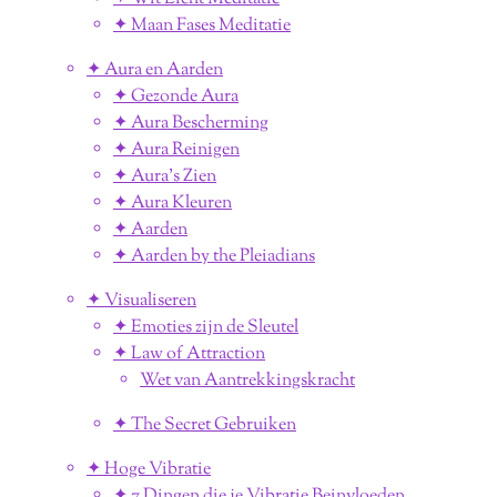
✦ Maan Fases Meditatie
✦ Aura en Aarden
✦ Gezonde Aura
✦ Aura Bescherming
✦ Aura Reinigen
✦ Aura's Zien
✦ Aura Kleuren
✦ Aarden
✦ Aarden by the Pleiadians
✦ Visualiseren
✦ Emoties zijn de Sleutel
✦ Law of Attraction
Wet van Aantrekkingskracht
✦ The Secret Gebruiken
✦ Hoge Vibratie
✦ 7 Dingen die je Vibratie Beinvloeden