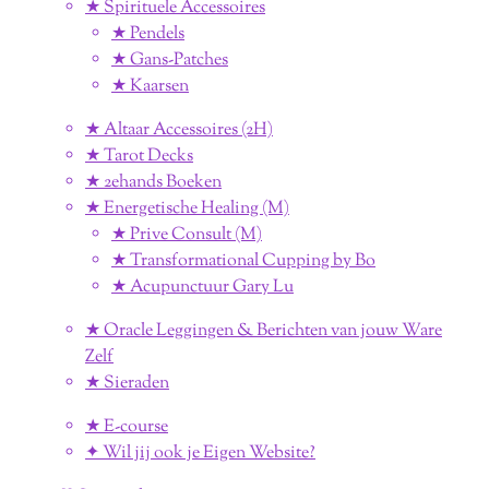
★ Spirituele Accessoires
★ Pendels
★ Gans-Patches
★ Kaarsen
★ Altaar Accessoires (2H)
★ Tarot Decks
★ 2ehands Boeken
★ Energetische Healing (M)
★ Prive Consult (M)
★ Transformational Cupping by Bo
★ Acupunctuur Gary Lu
★ Oracle Leggingen & Berichten van jouw Ware
Zelf
★ Sieraden
★ E-course
✦ Wil jij ook je Eigen Website?