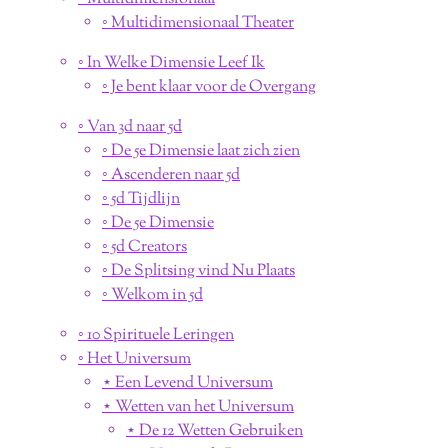
◦ Multidimensionaal Theater
◦ In Welke Dimensie Leef Ik
◦ Je bent klaar voor de Overgang
◦ Van 3d naar 5d
◦ De 5e Dimensie laat zich zien
◦ Ascenderen naar 5d
◦ 5d Tijdlijn
◦ De 5e Dimensie
◦ 5d Creators
◦ De Splitsing vind Nu Plaats
◦ Welkom in 5d
◦ 10 Spirituele Leringen
◦ Het Universum
⋆ Een Levend Universum
⋆ Wetten van het Universum
⋆ De 12 Wetten Gebruiken