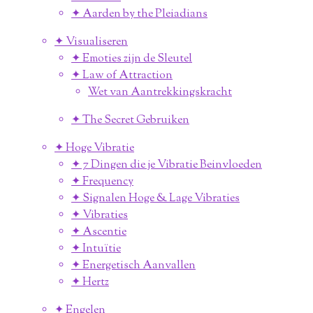
✦ Aarden by the Pleiadians
✦ Visualiseren
✦ Emoties zijn de Sleutel
✦ Law of Attraction
Wet van Aantrekkingskracht
✦ The Secret Gebruiken
✦ Hoge Vibratie
✦ 7 Dingen die je Vibratie Beinvloeden
✦ Frequency
✦ Signalen Hoge & Lage Vibraties
✦ Vibraties
✦ Ascentie
✦ Intuïtie
✦ Energetisch Aanvallen
✦ Hertz
✦ Engelen