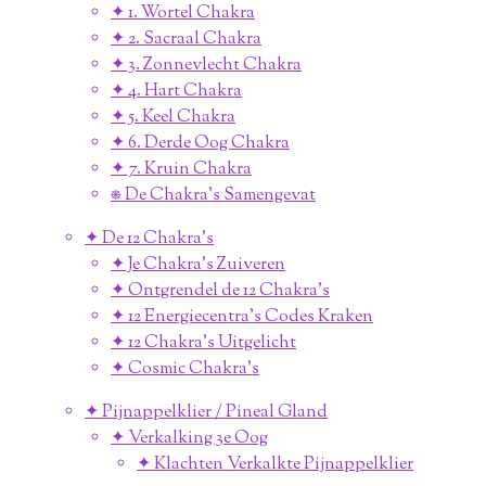
✦ 1. Wortel Chakra
✦ 2. Sacraal Chakra
✦ 3. Zonnevlecht Chakra
✦ 4. Hart Chakra
✦ 5. Keel Chakra
✦ 6. Derde Oog Chakra
✦ 7. Kruin Chakra
⎈ De Chakra's Samengevat
✦ De 12 Chakra's
✦ Je Chakra's Zuiveren
✦ Ontgrendel de 12 Chakra's
✦ 12 Energiecentra's Codes Kraken
✦ 12 Chakra's Uitgelicht
✦ Cosmic Chakra's
✦ Pijnappelklier / Pineal Gland
✦ Verkalking 3e Oog
✦ Klachten Verkalkte Pijnappelklier