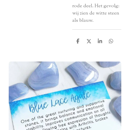
rode deel. Het gevolg:
wij zien de witte steen
als blauw.
D
D
S
D
e
e
h
e
l
e
a
l
e
l
r
e
n
e
n