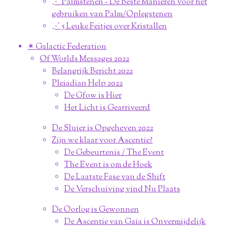
⋰ Palmstenen - De Beste Manieren voor het
gebruiken van Palm/Oplegstenen
⋰ 5 Leuke Feitjes over Kristallen
✴︎ Galactic Federation
Of Worlds Messages 2022
Belangrijk Bericht 2022
Pleiadian Help 2022
De Gfow is Hier
Het Licht is Gearriveerd
De Sluier is Opgeheven 2022
Zijn we klaar voor Ascentie?
De Gebeurtenis / The Event
The Event is om de Hoek
De Laatste Fase van de Shift
De Verschuiving vind Nu Plaats
De Oorlog is Gewonnen
De Ascentie van Gaia is Onvermijdelijk