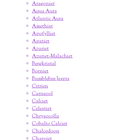
Aragoniet
Aqua Aura
Atlantic Aura
Amethist
Apofylliet
Apatiet
Azuriet
Azuriet-Malachiet
Bergkristal
Borniet
Bumblebee Jaspis
Citrien
Carneool
Calciet
Celestiet
Chrysocolla
Cobalto Calciet
Chalcedoon
Charoiet