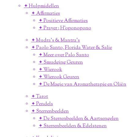
✦ Hulpmidellen
✦ Affirmaties
✦ Positieve Affirmaties
✦ Prayer ; H'oponopono
✦ Mudra's & Mantra's
✦ Paolo Santo, Florida Water & Salie
✦ Meer over Palo Santo
✦ Smudging Geuren
✦ Wierook
✦ Wierook Geuren
✦ De Magie van Aromatherapie en Oliën
✦ Tarot
✦ Pendels
✦ Sterrenbeelden
✦ De Sterrenbeelden & Aartsengelen
✦ Sterrenbeelden & Edelstenen