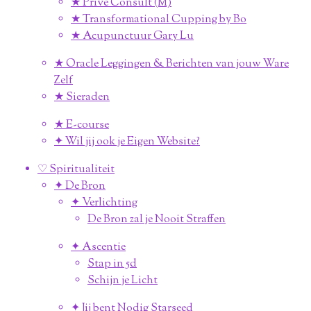
★ Prive Consult (M)
★ Transformational Cupping by Bo
★ Acupunctuur Gary Lu
★ Oracle Leggingen & Berichten van jouw Ware
Zelf
★ Sieraden
★ E-course
✦ Wil jij ook je Eigen Website?
♡ Spiritualiteit
✦ De Bron
✦ Verlichting
De Bron zal je Nooit Straffen
✦ Ascentie
Stap in 5d
Schijn je Licht
✦ Jij bent Nodig Starseed