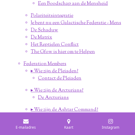
Een Boodschap aan de Mensheid
Polariteitsintegratie
Je bent nu een Galactische Federatie - Mens
De Schaduw
De Matrix
Het Reptielen Conflict
The Gfow is hier om te Helpen
Federation Members
▸ Wie zijn de Pleiaden?
Contact de Pleiaden
▸ Wie zijn de Arcturians?
De Arcturians
▸ Wie zijn de Ashtar Command?
Televisie Uitzending 1977
Vrillon van de AC
E-mailadres
Kaart
Instagram