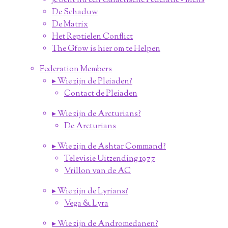
Je bent nu een Galactische Federatie - Mens
De Schaduw
De Matrix
Het Reptielen Conflict
The Gfow is hier om te Helpen
Federation Members
▸ Wie zijn de Pleiaden?
Contact de Pleiaden
▸ Wie zijn de Arcturians?
De Arcturians
▸ Wie zijn de Ashtar Command?
Televisie Uitzending 1977
Vrillon van de AC
▸ Wie zijn de Lyrians?
Vega & Lyra
▸ Wie zijn de Andromedanen?