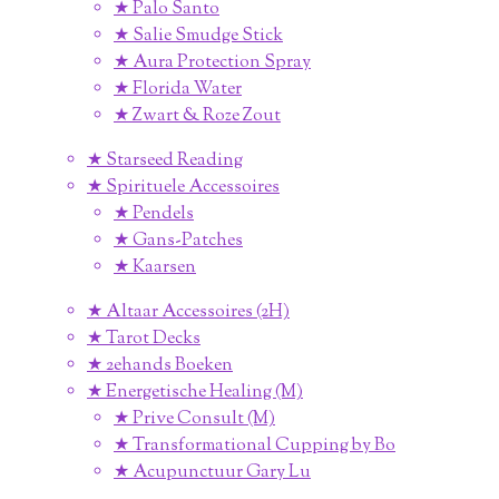
★ Palo Santo
★ Salie Smudge Stick
★ Aura Protection Spray
★ Florida Water
★ Zwart & Roze Zout
★ Starseed Reading
★ Spirituele Accessoires
★ Pendels
★ Gans-Patches
★ Kaarsen
★ Altaar Accessoires (2H)
★ Tarot Decks
★ 2ehands Boeken
★ Energetische Healing (M)
★ Prive Consult (M)
★ Transformational Cupping by Bo
★ Acupunctuur Gary Lu