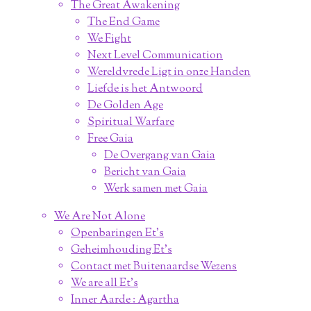
The Great Awakening
The End Game
We Fight
Next Level Communication
Wereldvrede Ligt in onze Handen
Liefde is het Antwoord
De Golden Age
Spiritual Warfare
Free Gaia
De Overgang van Gaia
Bericht van Gaia
Werk samen met Gaia
We Are Not Alone
Openbaringen Et's
Geheimhouding Et's
Contact met Buitenaardse Wezens
We are all Et's
Inner Aarde : Agartha