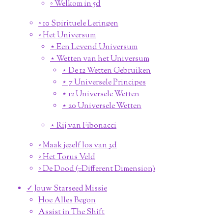
◦ Welkom in 5d
◦ 10 Spirituele Leringen
◦ Het Universum
⋆ Een Levend Universum
⋆ Wetten van het Universum
⋆ De 12 Wetten Gebruiken
⋆ 7 Universele Principes
⋆ 12 Universele Wetten
⋆ 20 Universele Wetten
⋆ Rij van Fibonacci
◦ Maak jezelf los van 3d
◦ Het Torus Veld
◦ De Dood (=Different Dimension)
✓ Jouw Starseed Missie
Hoe Alles Begon
Assist in The Shift