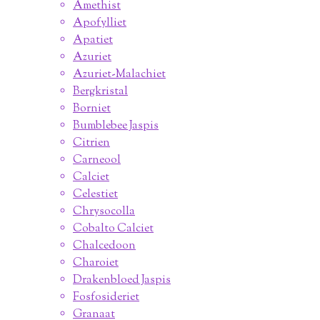
Amethist
Apofylliet
Apatiet
Azuriet
Azuriet-Malachiet
Bergkristal
Borniet
Bumblebee Jaspis
Citrien
Carneool
Calciet
Celestiet
Chrysocolla
Cobalto Calciet
Chalcedoon
Charoiet
Drakenbloed Jaspis
Fosfosideriet
Granaat