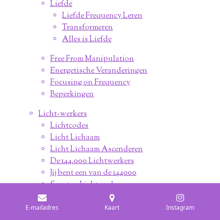
Liefde
Liefde Frequency Leren
Transformeren
Alles is Liefde
Free From Manipulation
Energetische Veranderingen
Focusing on Frequency
Beperkingen
Licht-werkers
Lichtcodes
Licht Lichaam
Licht Lichaam Ascenderen
De 144.000 Lichtwerkers
Jij bent een van de 144000
Soorten Lichtwerkers
Lichtwerkers versnellen de Evolutie van
Bewustzijn
E-mailadres
Kaart
Instagram