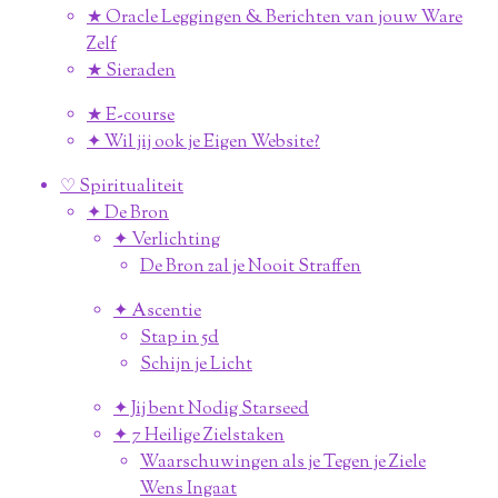
★ Oracle Leggingen & Berichten van jouw Ware
Zelf
★ Sieraden
★ E-course
✦ Wil jij ook je Eigen Website?
♡ Spiritualiteit
✦ De Bron
✦ Verlichting
De Bron zal je Nooit Straffen
✦ Ascentie
Stap in 5d
Schijn je Licht
✦ Jij bent Nodig Starseed
✦ 7 Heilige Zielstaken
Waarschuwingen als je Tegen je Ziele
Wens Ingaat