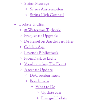
Sirian Message
Sirius Aartsengelen
Sirius High Council
Update Tijdlijn
♒︎ Waterman Tijdperk
Frequentie Upgrade
De Hemel op Aarde is nu Hier
Golden Age
Levende Bibliotheek
From Dark to Light
Voorbereiding The Event
Ascentie Update
De Openbaringen
Bericht 2021
What to Do
Update 2021
Energie Update