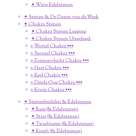
✦ Witte Edelstenen
✦ Stenen & De Dagen van de Week
✦ Chakra Stenen
✦ Chakra Stenen Legging
✦ Chakra Stenen Uitgelegd:
▹ Wortel Chakra •••
▹ Sacraal Chakra •••
▹ Zonnenvlecht Chakra •••
▹ Hart Chakra •••
▹ Keel Chakra •••
▹ Derde Oog Chakra •••
▹ Kruin Chakra •••
✦ Sterrenbeelden & Edelstenen
✦ Ram (& Edelstenen)
✦ Stier (& Edelstenen)
✦ Tweelingen (& Edelstenen)
✦ Kreeft (& Edelstenen)