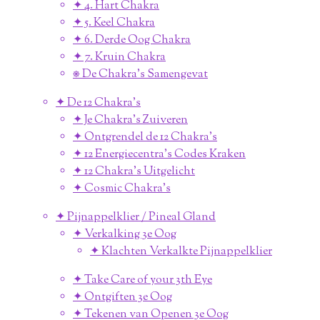
✦ 4. Hart Chakra
✦ 5. Keel Chakra
✦ 6. Derde Oog Chakra
✦ 7. Kruin Chakra
⎈ De Chakra's Samengevat
✦ De 12 Chakra's
✦ Je Chakra's Zuiveren
✦ Ontgrendel de 12 Chakra's
✦ 12 Energiecentra's Codes Kraken
✦ 12 Chakra's Uitgelicht
✦ Cosmic Chakra's
✦ Pijnappelklier / Pineal Gland
✦ Verkalking 3e Oog
✦ Klachten Verkalkte Pijnappelklier
✦ Take Care of your 3th Eye
✦ Ontgiften 3e Oog
✦ Tekenen van Openen 3e Oog