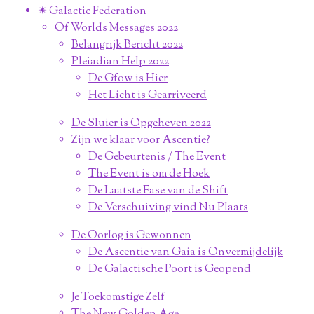
✴︎ Galactic Federation
Of Worlds Messages 2022
Belangrijk Bericht 2022
Pleiadian Help 2022
De Gfow is Hier
Het Licht is Gearriveerd
De Sluier is Opgeheven 2022
Zijn we klaar voor Ascentie?
De Gebeurtenis / The Event
The Event is om de Hoek
De Laatste Fase van de Shift
De Verschuiving vind Nu Plaats
De Oorlog is Gewonnen
De Ascentie van Gaia is Onvermijdelijk
De Galactische Poort is Geopend
Je Toekomstige Zelf