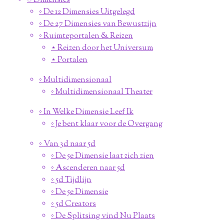
◌ Dimensies
◦ De 12 Dimensies Uitgelegd
◦ De 27 Dimensies van Bewustzijn
◦ Ruimteportalen & Reizen
⋆ Reizen door het Universum
⋆ Portalen
◦ Multidimensionaal
◦ Multidimensionaal Theater
◦ In Welke Dimensie Leef Ik
◦ Je bent klaar voor de Overgang
◦ Van 3d naar 5d
◦ De 5e Dimensie laat zich zien
◦ Ascenderen naar 5d
◦ 5d Tijdlijn
◦ De 5e Dimensie
◦ 5d Creators
◦ De Splitsing vind Nu Plaats