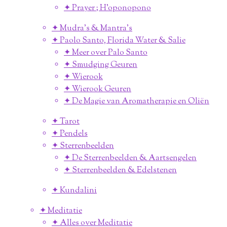
✦ Prayer ; H'oponopono
✦ Mudra's & Mantra's
✦ Paolo Santo, Florida Water & Salie
✦ Meer over Palo Santo
✦ Smudging Geuren
✦ Wierook
✦ Wierook Geuren
✦ De Magie van Aromatherapie en Oliën
✦ Tarot
✦ Pendels
✦ Sterrenbeelden
✦ De Sterrenbeelden & Aartsengelen
✦ Sterrenbeelden & Edelstenen
✦ Kundalini
✦ Meditatie
✦ Alles over Meditatie