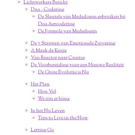
Lichtwerkers Bericht
Dna - Codering
De Sleutels van Mededogen gebruiken bij
Dna-hercodering
De Formule van Mededogen
De 7 Stappen van Emotionele Zuivering
⚠︎ Maak de Keuze
Van Reactor naar Creator
De Voorbereiding voor een Nieuwe Realiteit
De Grote Evolutie is Nu
Het Plan
Hou Vol
We zijn er bijna
In het Nu Leven
Tips to Live in the Now
Letting Go