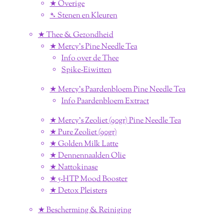
★ Overige
➴ Stenen en Kleuren
★ Thee & Gezondheid
★ Mercy's Pine Needle Tea
Info over de Thee
Spike-Eiwitten
★ Mercy's Paardenbloem Pine Needle Tea
Info Paardenbloem Extract
★ Mercy's Zeoliet (90gr) Pine Needle Tea
★ Pure Zeoliet (90gr)
★ Golden Milk Latte
★ Dennennaalden Olie
★ Nattokinase
★ 5-HTP Mood Booster
★ Detox Pleisters
★ Bescherming & Reiniging