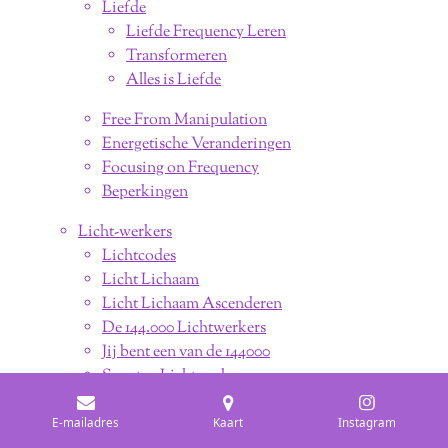
Liefde
Liefde Frequency Leren
Transformeren
Alles is Liefde
Free From Manipulation
Energetische Veranderingen
Focusing on Frequency
Beperkingen
Licht-werkers
Lichtcodes
Licht Lichaam
Licht Lichaam Ascenderen
De 144.000 Lichtwerkers
Jij bent een van de 144000
Soorten Lichtwerkers
Lichtwerkers versnellen de Evolutie van
Bewustzijn
E-mailadres
Kaart
Instagram