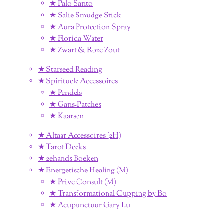
★ Palo Santo
★ Salie Smudge Stick
★ Aura Protection Spray
★ Florida Water
★ Zwart & Roze Zout
★ Starseed Reading
★ Spirituele Accessoires
★ Pendels
★ Gans-Patches
★ Kaarsen
★ Altaar Accessoires (2H)
★ Tarot Decks
★ 2ehands Boeken
★ Energetische Healing (M)
★ Prive Consult (M)
★ Transformational Cupping by Bo
★ Acupunctuur Gary Lu