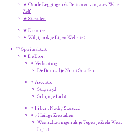
★ Oracle Leggingen & Berichten van jouw Ware
Zelf
★ Sieraden
★ E-course
✦ Wil jij ook je Eigen Website?
♡ Spiritualiteit
✦ De Bron
✦ Verlichting
De Bron zal je Nooit Straffen
✦ Ascentie
Stap in 5d
Schijn je Licht
✦ Jij bent Nodig Starseed
✦ 7 Heilige Zielstaken
Waarschuwingen als je Tegen je Ziele Wens
Ingaat