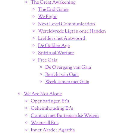
The Great Awakening
The End Game
We Fight
Next Level Communication
Wereldvrede Ligt in onze Handen
Liefde is het Antwoord
De Golden Age
Spiritual Warfare
Free Gaia
De Overgang van Gaia
Bericht van Gaia
Werk samen met Gaia
We Are Not Alone
Openbaringen Et's
Geheimhouding Et's
Contact met Buitenaardse Wezens
We are all Et's
Inner Aarde : Agartha