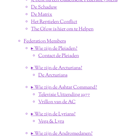
Je bent nu een Galactische Federatie - Mens
De Schaduw
De Matrix
Het Reptielen Conflict
The Gfow is hier om te Helpen
Federation Members
▸ Wie zijn de Pleiaden?
Contact de Pleiaden
▸ Wie zijn de Arcturians?
De Arcturians
▸ Wie zijn de Ashtar Command?
Televisie Uitzending 1977
Vrillon van de AC
▸ Wie zijn de Lyrians?
Vega & Lyra
▸ Wie zijn de Andromedanen?