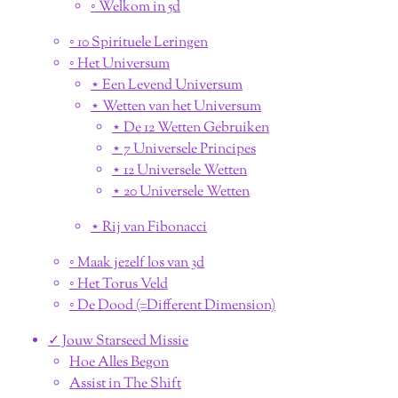
◦ Welkom in 5d
◦ 10 Spirituele Leringen
◦ Het Universum
⋆ Een Levend Universum
⋆ Wetten van het Universum
⋆ De 12 Wetten Gebruiken
⋆ 7 Universele Principes
⋆ 12 Universele Wetten
⋆ 20 Universele Wetten
⋆ Rij van Fibonacci
◦ Maak jezelf los van 3d
◦ Het Torus Veld
◦ De Dood (=Different Dimension)
✓ Jouw Starseed Missie
Hoe Alles Begon
Assist in The Shift