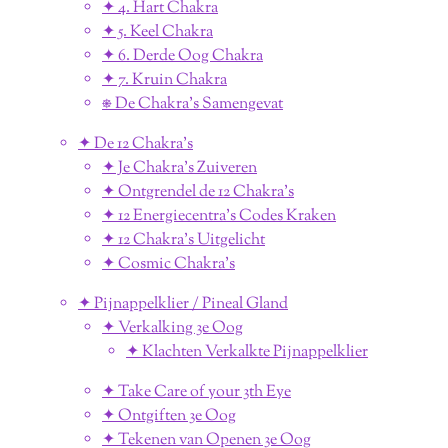
✦ 4. Hart Chakra
✦ 5. Keel Chakra
✦ 6. Derde Oog Chakra
✦ 7. Kruin Chakra
⎈ De Chakra's Samengevat
✦ De 12 Chakra's
✦ Je Chakra's Zuiveren
✦ Ontgrendel de 12 Chakra's
✦ 12 Energiecentra's Codes Kraken
✦ 12 Chakra's Uitgelicht
✦ Cosmic Chakra's
✦ Pijnappelklier / Pineal Gland
✦ Verkalking 3e Oog
✦ Klachten Verkalkte Pijnappelklier
✦ Take Care of your 3th Eye
✦ Ontgiften 3e Oog
✦ Tekenen van Openen 3e Oog