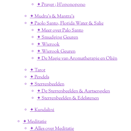
✦ Prayer ; H'oponopono
✦ Mudra's & Mantra's
✦ Paolo Santo, Florida Water & Salie
✦ Meer over Palo Santo
✦ Smudging Geuren
✦ Wierook
✦ Wierook Geuren
✦ De Magie van Aromatherapie en Oliën
✦ Tarot
✦ Pendels
✦ Sterrenbeelden
✦ De Sterrenbeelden & Aartsengelen
✦ Sterrenbeelden & Edelstenen
✦ Kundalini
✦ Meditatie
✦ Alles over Meditatie