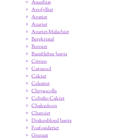
Amethist
Apofylliet
Apatiet
Azuriet
Azuriet-Malachiet
Bergkristal
Borniet
Bumblebee Jaspis
Citrien
Carneool
Calciet
Celestiet
Chrysocolla
Cobalto Calciet
Chalcedoon
Charoiet
Drakenbloed Jaspis
Fosfosideriet
Granaat