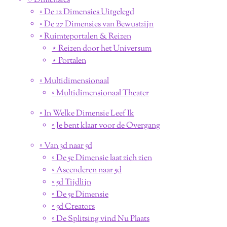
◌ Dimensies
◦ De 12 Dimensies Uitgelegd
◦ De 27 Dimensies van Bewustzijn
◦ Ruimteportalen & Reizen
⋆ Reizen door het Universum
⋆ Portalen
◦ Multidimensionaal
◦ Multidimensionaal Theater
◦ In Welke Dimensie Leef Ik
◦ Je bent klaar voor de Overgang
◦ Van 3d naar 5d
◦ De 5e Dimensie laat zich zien
◦ Ascenderen naar 5d
◦ 5d Tijdlijn
◦ De 5e Dimensie
◦ 5d Creators
◦ De Splitsing vind Nu Plaats