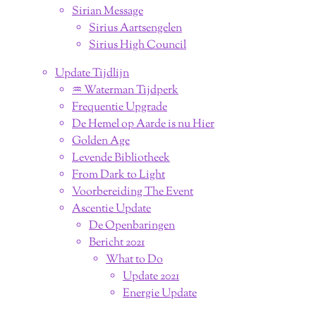
Sirian Message
Sirius Aartsengelen
Sirius High Council
Update Tijdlijn
♒︎ Waterman Tijdperk
Frequentie Upgrade
De Hemel op Aarde is nu Hier
Golden Age
Levende Bibliotheek
From Dark to Light
Voorbereiding The Event
Ascentie Update
De Openbaringen
Bericht 2021
What to Do
Update 2021
Energie Update