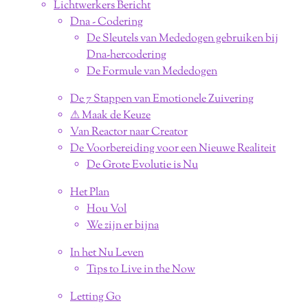
Lichtwerkers Bericht
Dna - Codering
De Sleutels van Mededogen gebruiken bij
Dna-hercodering
De Formule van Mededogen
De 7 Stappen van Emotionele Zuivering
⚠︎ Maak de Keuze
Van Reactor naar Creator
De Voorbereiding voor een Nieuwe Realiteit
De Grote Evolutie is Nu
Het Plan
Hou Vol
We zijn er bijna
In het Nu Leven
Tips to Live in the Now
Letting Go