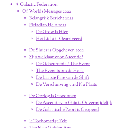
✴︎ Galactic Federation
Of Worlds Messages 2022
Belangrijk Bericht 2022
Pleiadian Help 2022
De Gfow is Hier
Het Licht is Gearriveerd
De Sluier is Opgeheven 2022
Zijn we klaar voor Ascentie?
De Gebeurtenis / The Event
The Event is om de Hoek
De Laatste Fase van de Shift
De Verschuiving vind Nu Plaats
De Oorlog is Gewonnen
De Ascentie van Gaia is Onvermijdelijk
De Galactische Poort is Geopend
Je Toekomstige Zelf