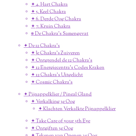
✦ 4. Hart Chakra
✦ 5. Keel Chakra
✦ 6. Derde Oog Chakra
✦ 7. Kruin Chakra
⎈ De Chakra's Samengevat
✦ De 12 Chakra's
✦ Je Chakra's Zuiveren
✦ Ontgrendel de 12 Chakra's
✦ 12 Energiecentra's Codes Kraken
✦ 12 Chakra's Uitgelicht
✦ Cosmic Chakra's
✦ Pijnappelklier / Pineal Gland
✦ Verkalking 3e Oog
✦ Klachten Verkalkte Pijnappelklier
✦ Take Care of your 3th Eye
✦ Ontgiften 3e Oog
✦ Tekenen van Openen 3e Oog