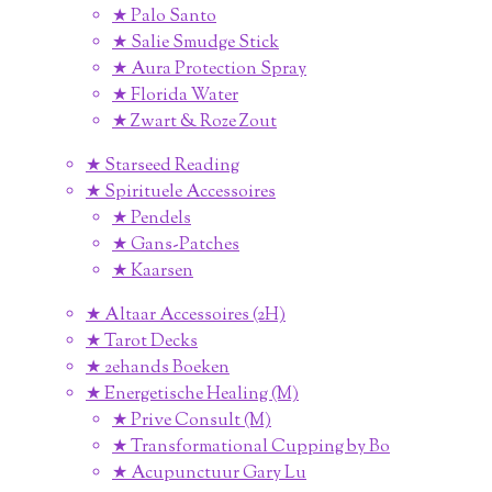
★ Palo Santo
★ Salie Smudge Stick
★ Aura Protection Spray
★ Florida Water
★ Zwart & Roze Zout
★ Starseed Reading
★ Spirituele Accessoires
★ Pendels
★ Gans-Patches
★ Kaarsen
★ Altaar Accessoires (2H)
★ Tarot Decks
★ 2ehands Boeken
★ Energetische Healing (M)
★ Prive Consult (M)
★ Transformational Cupping by Bo
★ Acupunctuur Gary Lu