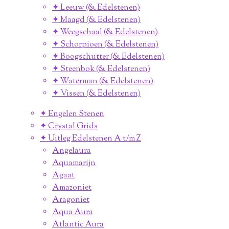
✦ Leeuw (& Edelstenen)
✦ Maagd (& Edelstenen)
✦ Weegschaal (& Edelstenen)
✦ Schorpioen (& Edelstenen)
✦ Boogschutter (& Edelstenen)
✦ Steenbok (& Edelstenen)
✦ Waterman (& Edelstenen)
✦ Vissen (& Edelstenen)
✦ Engelen Stenen
✦ Crystal Grids
✦ Uitleg Edelstenen A t/m Z
Angelaura
Aquamarijn
Agaat
Amazoniet
Aragoniet
Aqua Aura
Atlantic Aura