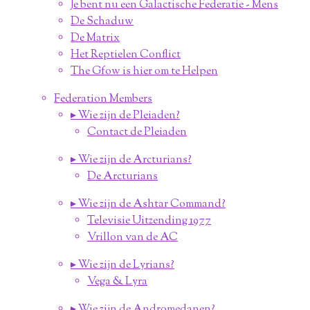
Je bent nu een Galactische Federatie - Mens
De Schaduw
De Matrix
Het Reptielen Conflict
The Gfow is hier om te Helpen
Federation Members
▸ Wie zijn de Pleiaden?
Contact de Pleiaden
▸ Wie zijn de Arcturians?
De Arcturians
▸ Wie zijn de Ashtar Command?
Televisie Uitzending 1977
Vrillon van de AC
▸ Wie zijn de Lyrians?
Vega & Lyra
▸ Wie zijn de Andromedanen?