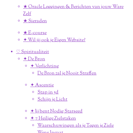
★ Oracle Leggingen & Berichten van jouw Ware
Zelf
★ Sieraden
★ E-course
✦ Wil jij ook je Eigen Website?
♡ Spiritualiteit
✦ De Bron
✦ Verlichting
De Bron zal je Nooit Straffen
✦ Ascentie
Stap in 5d
Schijn je Licht
✦ Jij bent Nodig Starseed
✦ 7 Heilige Zielstaken
Waarschuwingen als je Tegen je Ziele
Wens Ingaat