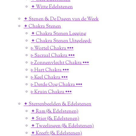
✦ Witte Edelstenen
✦ Stenen & De Dagen van de Week
✦ Chakra Stenen
✦ Chakra Stenen Legging
✦ Chakra Stenen Uitgelegd:
▹ Wortel Chakra •••
▹ Sacraal Chakra •••
▹ Zonnenvlecht Chakra •••
▹ Hart Chakra •••
▹ Keel Chakra •••
▹ Derde Oog Chakra •••
▹ Kruin Chakra •••
✦ Sterrenbeelden & Edelstenen
✦ Ram (& Edelstenen)
✦ Stier (& Edelstenen)
✦ Tweelingen (& Edelstenen)
✦ Kreeft (& Edelstenen)