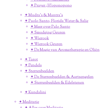
✦ Prayer ; H'oponopono
✦ Mudra's & Mantra's
✦ Paolo Santo, Florida Water & Salie
✦ Meer over Palo Santo
✦ Smudging Geuren
✦ Wierook
✦ Wierook Geuren
✦ De Magie van Aromatherapie en Oliën
✦ Tarot
✦ Pendels
✦ Sterrenbeelden
✦ De Sterrenbeelden & Aartsengelen
✦ Sterrenbeelden & Edelstenen
✦ Kundalini
✦ Meditatie
✦ Alles over Meditatie