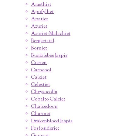
Amethist
Apofylliet
Apatiet
Azuriet
Azuriet-Malachiet
Bergkristal
Borniet
Bumblebee Jaspis
Citrien
Carneool
Calciet
Celestiet
Chrysocolla
Cobalto Calciet
Chalcedoon
Charoiet
Drakenbloed Jaspis
Fosfosideriet
Granaat