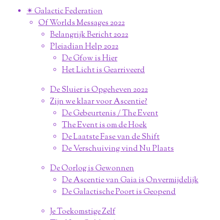
✴︎ Galactic Federation
Of Worlds Messages 2022
Belangrijk Bericht 2022
Pleiadian Help 2022
De Gfow is Hier
Het Licht is Gearriveerd
De Sluier is Opgeheven 2022
Zijn we klaar voor Ascentie?
De Gebeurtenis / The Event
The Event is om de Hoek
De Laatste Fase van de Shift
De Verschuiving vind Nu Plaats
De Oorlog is Gewonnen
De Ascentie van Gaia is Onvermijdelijk
De Galactische Poort is Geopend
Je Toekomstige Zelf