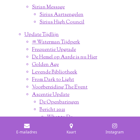
Sirian Message
Sirius Aartsengelen
Sirius High Council
Update Tijdlijn
♒︎ Waterman Tijdperk
Frequentie Upgrade
De Hemel op Aarde is nu Hier
Golden Age
Levende Bibliotheek
From Dark to Light
Voorbereiding The Event
Ascentie Update
De Openbaringen
Bericht 2021
What to Do
Update 2021
Energie Update
E-mailadres
Kaart
Instagram