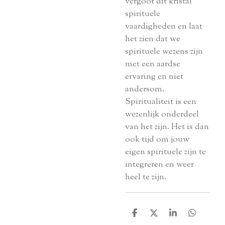
vergoot dit kristal
spirituele
vaardigheden en laat
het zien dat we
spirituele wezens zijn
met een aardse
ervaring en niet
andersom.
Spiritualiteit is een
wezenlijk onderdeel
van het zijn. Het is dan
ook tijd om jouw
eigen spirituele zijn te
integreren en weer
heel te zijn.
D
D
S
D