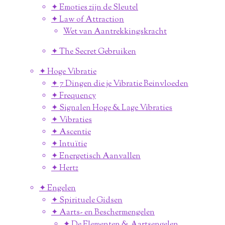
✦ Emoties zijn de Sleutel
✦ Law of Attraction
Wet van Aantrekkingskracht
✦ The Secret Gebruiken
✦ Hoge Vibratie
✦ 7 Dingen die je Vibratie Beinvloeden
✦ Frequency
✦ Signalen Hoge & Lage Vibraties
✦ Vibraties
✦ Ascentie
✦ Intuïtie
✦ Energetisch Aanvallen
✦ Hertz
✦ Engelen
✦ Spirituele Gidsen
✦ Aarts- en Beschermengelen
✦ De Elementen & Aartsengelen