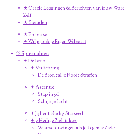
★ Oracle Leggingen & Berichten van jouw Ware
Zelf
★ Sieraden
★ E-course
✦ Wil jij ook je Eigen Website?
♡ Spiritualiteit
✦ De Bron
✦ Verlichting
De Bron zal je Nooit Straffen
✦ Ascentie
Stap in 5d
Schijn je Licht
✦ Jij bent Nodig Starseed
✦ 7 Heilige Zielstaken
Waarschuwingen als je Tegen je Ziele