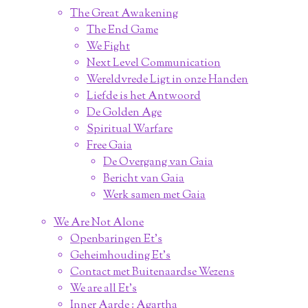
The Great Awakening
The End Game
We Fight
Next Level Communication
Wereldvrede Ligt in onze Handen
Liefde is het Antwoord
De Golden Age
Spiritual Warfare
Free Gaia
De Overgang van Gaia
Bericht van Gaia
Werk samen met Gaia
We Are Not Alone
Openbaringen Et's
Geheimhouding Et's
Contact met Buitenaardse Wezens
We are all Et's
Inner Aarde : Agartha