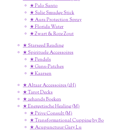
★ Palo Santo
★ Salie Smudge Stick
★ Aura Protection Spray
★ Florida Water
★ Zwart & Roze Zout
★ Starseed Reading
★ Spirituele Accessoires
★ Pendels
★ Gans-Patches
★ Kaarsen
★ Altaar Accessoires (2H)
★ Tarot Decks
★ 2ehands Boeken
★ Energetische Healing (M)
★ Prive Consult (M)
★ Transformational Cupping by Bo
★ Acupunctuur Gary Lu