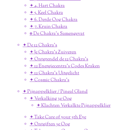
✦ 4. Hart Chakra
✦ 5. Keel Chakra
✦ 6. Derde Oog Chakra
✦ 7. Kruin Chakra
⎈ De Chakra's Samengevat
✦ De 12 Chakra's
✦ Je Chakra's Zuiveren
✦ Ontgrendel de 12 Chakra's
✦ 12 Energiecentra's Codes Kraken
✦ 12 Chakra's Uitgelicht
✦ Cosmic Chakra's
✦ Pijnappelklier / Pineal Gland
✦ Verkalking 3e Oog
✦ Klachten Verkalkte Pijnappelklier
✦ Take Care of your 3th Eye
✦ Ontgiften 3e Oog