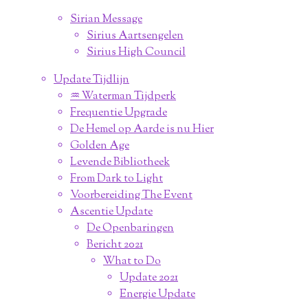
Sirian Message
Sirius Aartsengelen
Sirius High Council
Update Tijdlijn
♒︎ Waterman Tijdperk
Frequentie Upgrade
De Hemel op Aarde is nu Hier
Golden Age
Levende Bibliotheek
From Dark to Light
Voorbereiding The Event
Ascentie Update
De Openbaringen
Bericht 2021
What to Do
Update 2021
Energie Update