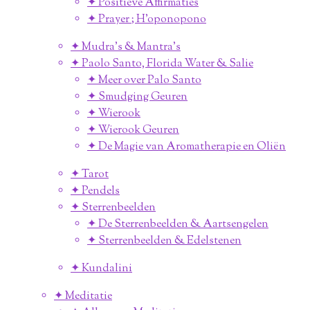
✦ Positieve Affirmaties
✦ Prayer ; H'oponopono
✦ Mudra's & Mantra's
✦ Paolo Santo, Florida Water & Salie
✦ Meer over Palo Santo
✦ Smudging Geuren
✦ Wierook
✦ Wierook Geuren
✦ De Magie van Aromatherapie en Oliën
✦ Tarot
✦ Pendels
✦ Sterrenbeelden
✦ De Sterrenbeelden & Aartsengelen
✦ Sterrenbeelden & Edelstenen
✦ Kundalini
✦ Meditatie