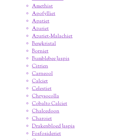
Amethist
Apofylliet
Apatiet
Azuriet
Azuriet-Malachiet
Bergkristal
Borniet
Bumblebee Jaspis
Citrien
Carneool
Calciet
Celestiet
Chrysocolla
Cobalto Calciet
Chalcedoon
Charoiet
Drakenbloed Jaspis
Fosfosideriet