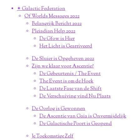
✴︎ Galactic Federation
Of Worlds Messages 2022
Belangrijk Bericht 2022
Pleiadian Help 2022
De Gfow is Hier
Het Licht is Gearriveerd
De Sluier is Opgeheven 2022
Zijn we klaar voor Ascentie?
De Gebeurtenis / The Event
The Event is om de Hoek
De Laatste Fase van de Shift
De Verschuiving vind Nu Plaats
De Oorlog is Gewonnen
De Ascentie van Gaia is Onvermijdelijk
De Galactische Poort is Geopend
Je Toekomstige Zelf