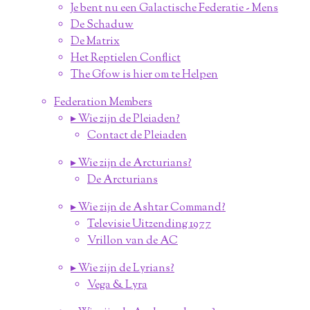
Je bent nu een Galactische Federatie - Mens
De Schaduw
De Matrix
Het Reptielen Conflict
The Gfow is hier om te Helpen
Federation Members
▸ Wie zijn de Pleiaden?
Contact de Pleiaden
▸ Wie zijn de Arcturians?
De Arcturians
▸ Wie zijn de Ashtar Command?
Televisie Uitzending 1977
Vrillon van de AC
▸ Wie zijn de Lyrians?
Vega & Lyra